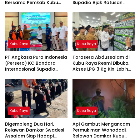
Bersama Pemkab Kubu
Supadio Ajak Ratusan
Raya Gelar Clean Up
Siswa Mengenal Dunia
Action
Penerbangan dan
Keselamatan Bandara
Kubu Raya
Kubu Raya
PT Angkasa Pura Indonesia
Torasera Abdussalam di
(Persero) KC Bandara
Kubu Raya Resmi Dibuka,
Internasional Supadio
Akses LPG 3 Kg Kini Lebih
Perkuat Sinergi Mitigasi
Mudah
Kebakaran melalui
Penyerahan Bantuan
Sarana bagi Masyarakat
Peduli Api
Kubu Raya
Kubu Raya
Digembleng Dua Hari,
Api Gambut Mengancam
Relawan Damkar Swadesi
Permukiman Wonodadi,
Assalam Siap Hadapi
Relawan Damkar Kubu