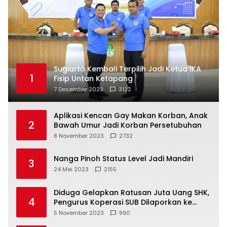
Sugiarto Kembali Terpilih Jadi Ketua IKA
1
Fisip Untan Ketapang
7 Desember 2023
3122
Aplikasi Kencan Gay Makan Korban, Anak
2
Bawah Umur Jadi Korban Persetubuhan
8 November 2023
2732
Nanga Pinoh Status Level Jadi Mandiri
3
24 Mei 2023
2155
Diduga Gelapkan Ratusan Juta Uang SHK,
4
Pengurus Koperasi SUB Dilaporkan ke
Polisi
5 November 2023
990