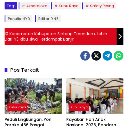
Tag:
Aksaraloka
Kubu Raya
Safety Riding
Penulis: HYD
Editor: YNZ
10 Kecamatan Kabupaten Sintang Terendam, Lebih
Dari 43 Ribu Jiwa Terdampak Banjir
Pos Terkait
Kubu Raya
Kubu Raya
Peduli Lingkungan, Yon
Rayakan Hari Anak
Parako 466 Pasgat
Nasional 2026, Bandara