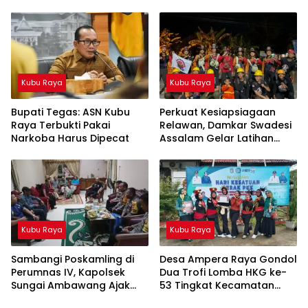
Situasi Darurat
Raya Bertahan Hingga
Malam
Kubu Raya
Kubu Raya
Bupati Tegas: ASN Kubu
Perkuat Kesiapsiagaan
Raya Terbukti Pakai
Relawan, Damkar Swadesi
Narkoba Harus Dipecat
Assalam Gelar Latihan
Dasar 2026
Kubu Raya
Kubu Raya
Sambangi Poskamling di
Desa Ampera Raya Gondol
Perumnas IV, Kapolsek
Dua Trofi Lomba HKG ke-
Sungai Ambawang Ajak
53 Tingkat Kecamatan
Perkuat Keamanan
Sungai Ambawang