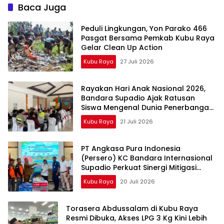
Lingkungan
Baca Juga
Peduli Lingkungan, Yon Parako 466
Pasgat Bersama Pemkab Kubu Raya
Gelar Clean Up Action
Kubu Raya
27 Juli 2026
Rayakan Hari Anak Nasional 2026,
Bandara Supadio Ajak Ratusan
Siswa Mengenal Dunia Penerbangan
dan Keselamatan Bandara
Kubu Raya
21 Juli 2026
PT Angkasa Pura Indonesia
(Persero) KC Bandara Internasional
Supadio Perkuat Sinergi Mitigasi
Kebakaran melalui Penyerahan
Kubu Raya
20 Juli 2026
Bantuan Sarana bagi Masyarakat
Peduli Api
Torasera Abdussalam di Kubu Raya
Resmi Dibuka, Akses LPG 3 Kg Kini Lebih