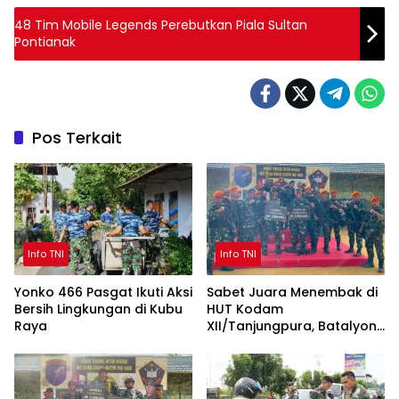
48 Tim Mobile Legends Perebutkan Piala Sultan
Pontianak
Pos Terkait
Info TNI
Info TNI
Yonko 466 Pasgat Ikuti Aksi
Sabet Juara Menembak di
Bersih Lingkungan di Kubu
HUT Kodam
Raya
XII/Tanjungpura, Batalyon
Parako 466 Pasgat Ukir
Prestasi Gemilang