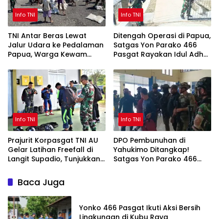
Info TNI
Info TNI
TNI Antar Beras Lewat
Ditengah Operasi di Papua,
Jalur Udara ke Pedalaman
Satgas Yon Parako 466
Papua, Warga Kewam
Pasgat Rayakan Idul Adha
Sambut Penuh Syukur
Penuh Khidmat
Info TNI
Info TNI
Prajurit Korpasgat TNI AU
DPO Pembunuhan di
Gelar Latihan Freefall di
Yahukimo Ditangkap!
Langit Supadio, Tunjukkan
Satgas Yon Parako 466
Profesionalisme dan
Pasgat dan Damai Cartenz
Kesiapan Tempur
Gagalkan Pelarian ke
Baca Juga
Jayapura
Yonko 466 Pasgat Ikuti Aksi Bersih
Lingkungan di Kubu Raya