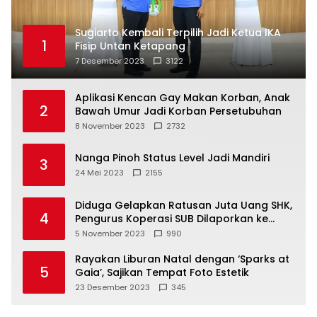
Sugiarto Kembali Terpilih Jadi Ketua IKA
1
Fisip Untan Ketapang
7 Desember 2023
3122
Aplikasi Kencan Gay Makan Korban, Anak
2
Bawah Umur Jadi Korban Persetubuhan
8 November 2023
2732
Nanga Pinoh Status Level Jadi Mandiri
3
24 Mei 2023
2155
Diduga Gelapkan Ratusan Juta Uang SHK,
4
Pengurus Koperasi SUB Dilaporkan ke
Polisi
5 November 2023
990
Rayakan Liburan Natal dengan ‘Sparks at
5
Gaia’, Sajikan Tempat Foto Estetik
23 Desember 2023
345