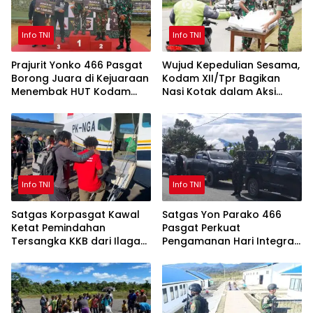
Info TNI
Info TNI
Prajurit Yonko 466 Pasgat
Wujud Kepedulian Sesama,
Borong Juara di Kejuaraan
Kodam XII/Tpr Bagikan
Menembak HUT Kodam
Nasi Kotak dalam Aksi
XII/Tanjungpura
Jumat Berkah
Info TNI
Info TNI
Satgas Korpasgat Kawal
Satgas Yon Parako 466
Ketat Pemindahan
Pasgat Perkuat
Tersangka KKB dari Ilaga
Pengamanan Hari Integrasi
ke Timika
Papua, Patroli Gabungan
Digelar di Dogiyai