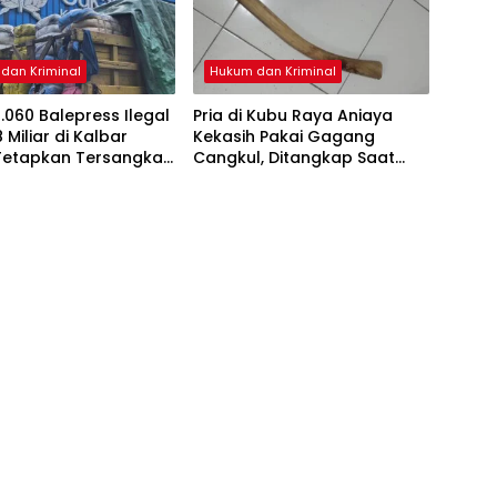
dan Kriminal
Hukum dan Kriminal
.060 Balepress Ilegal
Pria di Kubu Raya Aniaya
 Miliar di Kalbar
Kekasih Pakai Gagang
Tetapkan Tersangka,
Cangkul, Ditangkap Saat
ksi Sudah Diperiksa
Hendak Kabur Naik Kapal