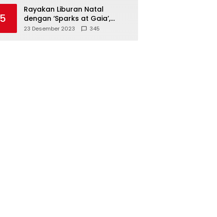
Polisi
Rayakan Liburan Natal
5
dengan ‘Sparks at Gaia’,
Sajikan Tempat Foto Estetik
23 Desember 2023
345