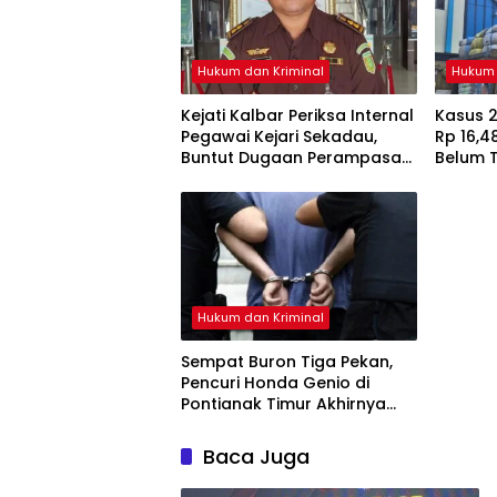
Hukum dan Kriminal
Hukum 
Kejati Kalbar Periksa Internal
Kasus 2
Pegawai Kejari Sekadau,
Rp 16,48
Buntut Dugaan Perampasan
Belum 
Emas
Enam Sa
Hukum dan Kriminal
Sempat Buron Tiga Pekan,
Pencuri Honda Genio di
Pontianak Timur Akhirnya
Dibekuk Tim Berang-Berang
Baca Juga