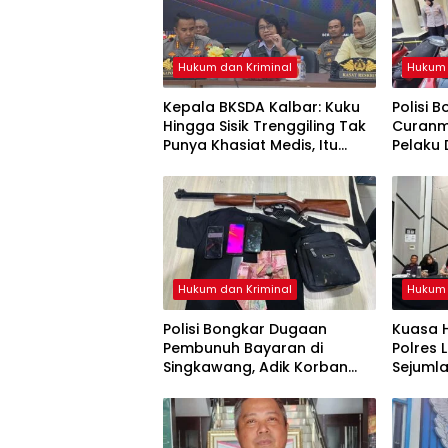
Hukum dan Kriminal
Hukum 
Kepala BKSDA Kalbar: Kuku
Polisi 
Hingga Sisik Trenggiling Tak
Curanmo
Punya Khasiat Medis, Itu
Pelaku 
Cuma Mitos
Motor D
Hukum dan Kriminal
Hukum 
Polisi Bongkar Dugaan
Kuasa 
Pembunuh Bayaran di
Polres 
Singkawang, Adik Korban
Sejumla
Jadi Tersangka
Kemati