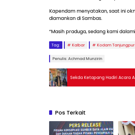
Kapendam menyatakan, saat ini oknu
diamankan di Sambas.
“Masih praduga, sedang kami dalami,
Tag:
Kalbar
Kodam Tanjungpu
Penulis: Achmad Munzirin
Sekda Ketapang Hadiri Acara 
Pos Terkait