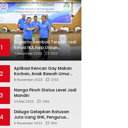
Sugiarto Kembali Terpilih Jadi
1
Ketua IKA Fisip Untan
Ketapang
7 Desember 2023
3122
Aplikasi Kencan Gay Makan
2
Korban, Anak Bawah Umur
Jadi Korban Persetubuhan
8 November 2023
2732
Nanga Pinoh Status Level Jadi
3
Mandiri
24 Mei 2023
2155
Diduga Gelapkan Ratusan
4
Juta Uang SHK, Pengurus
Koperasi SUB Dilaporkan ke
5 November 2023
990