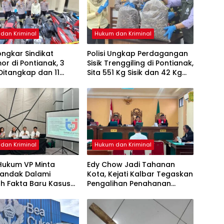
dan Kriminal
Hukum dan Kriminal
Bongkar Sindikat
Polisi Ungkap Perdagangan
r di Pontianak, 3
Sisik Trenggiling di Pontianak,
Ditangkap dan 11
Sita 551 Kg Sisik dan 42 Kg
isita
Kuku
dan Kriminal
Hukum dan Kriminal
Hukum VP Minta
Edy Chow Jadi Tahanan
Landak Dalami
Kota, Kejati Kalbar Tegaskan
h Fakta Baru Kasus
Pengalihan Penahanan
an Veggie
Kewenangan Hakim