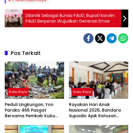
Dilantik Sebagai Bunda PAUD, Bupati Karolin:
PAUD Berperan Wujudkan Generasi Emas
Pos Terkait
Kubu Raya
Kubu Raya
Peduli Lingkungan, Yon
Rayakan Hari Anak
Parako 466 Pasgat
Nasional 2026, Bandara
Bersama Pemkab Kubu
Supadio Ajak Ratusan
Raya Gelar Clean Up
Siswa Mengenal Dunia
Action
Penerbangan dan
Keselamatan Bandara