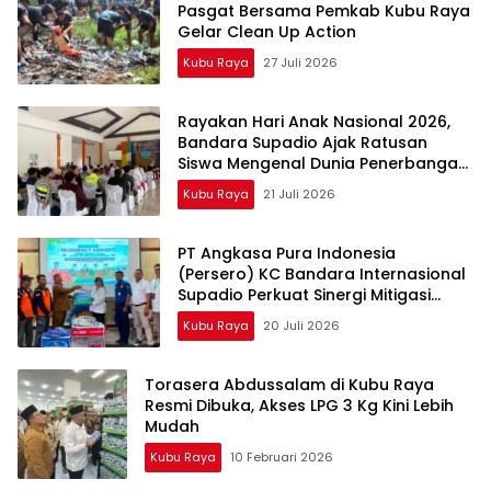
Pasgat Bersama Pemkab Kubu Raya
Gelar Clean Up Action
Kubu Raya
27 Juli 2026
Rayakan Hari Anak Nasional 2026,
Bandara Supadio Ajak Ratusan
Siswa Mengenal Dunia Penerbangan
dan Keselamatan Bandara
Kubu Raya
21 Juli 2026
PT Angkasa Pura Indonesia
(Persero) KC Bandara Internasional
Supadio Perkuat Sinergi Mitigasi
Kebakaran melalui Penyerahan
Kubu Raya
20 Juli 2026
Bantuan Sarana bagi Masyarakat
Peduli Api
Torasera Abdussalam di Kubu Raya
Resmi Dibuka, Akses LPG 3 Kg Kini Lebih
Mudah
Kubu Raya
10 Februari 2026