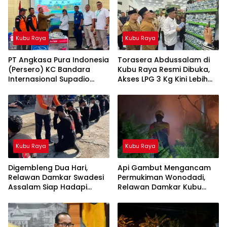
Kubu Raya
Kubu Raya
PT Angkasa Pura Indonesia
Torasera Abdussalam di
(Persero) KC Bandara
Kubu Raya Resmi Dibuka,
Internasional Supadio
Akses LPG 3 Kg Kini Lebih
Perkuat Sinergi Mitigasi
Mudah
Kebakaran melalui
Penyerahan Bantuan
Sarana bagi Masyarakat
Peduli Api
Kubu Raya
Kubu Raya
Digembleng Dua Hari,
Api Gambut Mengancam
Relawan Damkar Swadesi
Permukiman Wonodadi,
Assalam Siap Hadapi
Relawan Damkar Kubu
Situasi Darurat
Raya Bertahan Hingga
Malam