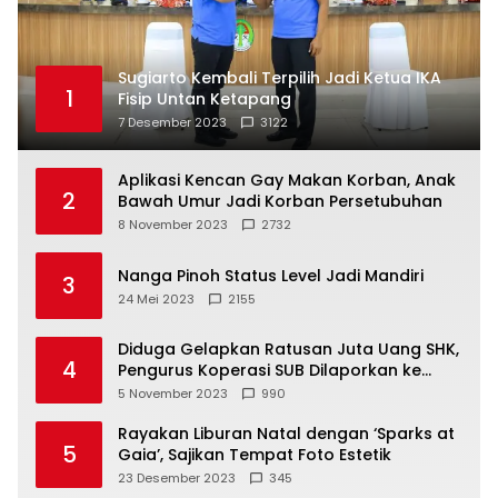
Sugiarto Kembali Terpilih Jadi Ketua IKA
1
Fisip Untan Ketapang
7 Desember 2023
3122
Aplikasi Kencan Gay Makan Korban, Anak
2
Bawah Umur Jadi Korban Persetubuhan
8 November 2023
2732
Nanga Pinoh Status Level Jadi Mandiri
3
24 Mei 2023
2155
Diduga Gelapkan Ratusan Juta Uang SHK,
4
Pengurus Koperasi SUB Dilaporkan ke
Polisi
5 November 2023
990
Rayakan Liburan Natal dengan ‘Sparks at
5
Gaia’, Sajikan Tempat Foto Estetik
23 Desember 2023
345