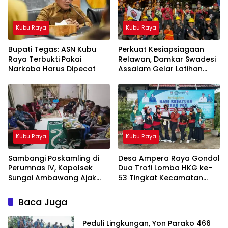
Kubu Raya
Kubu Raya
Bupati Tegas: ASN Kubu
Perkuat Kesiapsiagaan
Raya Terbukti Pakai
Relawan, Damkar Swadesi
Narkoba Harus Dipecat
Assalam Gelar Latihan
Dasar 2026
Kubu Raya
Kubu Raya
Sambangi Poskamling di
Desa Ampera Raya Gondol
Perumnas IV, Kapolsek
Dua Trofi Lomba HKG ke-
Sungai Ambawang Ajak
53 Tingkat Kecamatan
Perkuat Keamanan
Sungai Ambawang
Lingkungan
Baca Juga
Peduli Lingkungan, Yon Parako 466