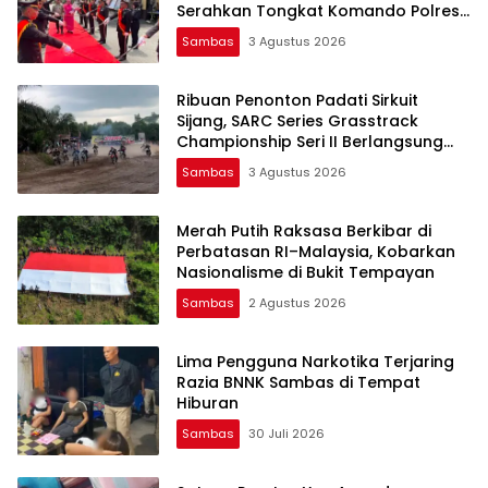
Serahkan Tongkat Komando Polres
Sambas
Sambas
3 Agustus 2026
Ribuan Penonton Padati Sirkuit
Sijang, SARC Series Grasstrack
Championship Seri II Berlangsung
Meriah, Seri III Digelar Desember
Sambas
3 Agustus 2026
Merah Putih Raksasa Berkibar di
Perbatasan RI–Malaysia, Kobarkan
Nasionalisme di Bukit Tempayan
Sambas
2 Agustus 2026
Lima Pengguna Narkotika Terjaring
Razia BNNK Sambas di Tempat
Hiburan
Sambas
30 Juli 2026