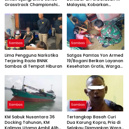
Grasstrack Championship
Malaysia, Kobarkan
Seri II Berlangsung Meriah,
Nasionalisme di Bukit
Seri III Digelar Desember
Tempayan
Sambas
Sambas
Lima Pengguna Narkotika
Satgas Pamtas Yon Armed
Terjaring Razia BNNK
19/Bogani Berikan Layanan
Sambas di Tempat Hiburan
Kesehatan Gratis, Warga
Perbatasan Sajingan
Antusias Periksa Tensi
Sambas
Sambas
KM Sabuk Nusantara 36
Tertangkap Basah Curi
Docking Tahunan, KM
Dua Karung Kopra, Pria di
Kalimas Utama Ambil Alih
Selakau Diamankan Warga