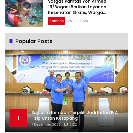
Satgas Pamtas Yon Armed
19/Bogani Berikan Layanan
Kesehatan Gratis, Warga
Perbatasan Sajingan Antusias
Sambas
28 Juli 2026
Periksa Tensi
Popular Posts
Sugiarto Kembali Terpilih Jadi Ketua IKA
1
Fisip Untan Ketapang
7 Desember 2023
3122