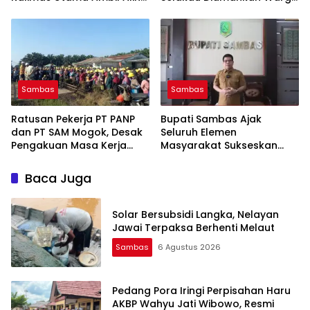
Layani Rute Sintete–Natuna
dan Polisi
Sambas
Sambas
Ratusan Pekerja PT PANP
Bupati Sambas Ajak
dan PT SAM Mogok, Desak
Seluruh Elemen
Pengakuan Masa Kerja
Masyarakat Sukseskan
hingga Pengangkatan
Ekspedisi Merah Putih 2026
Karyawan Tetap
Baca Juga
Solar Bersubsidi Langka, Nelayan
Jawai Terpaksa Berhenti Melaut
Sambas
6 Agustus 2026
Pedang Pora Iringi Perpisahan Haru
AKBP Wahyu Jati Wibowo, Resmi