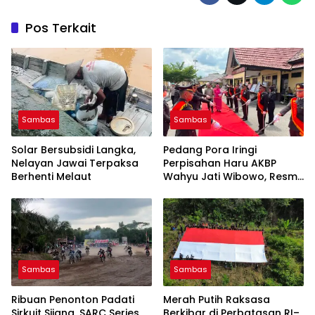
Pos Terkait
Sambas
Sambas
Solar Bersubsidi Langka,
Pedang Pora Iringi
Nelayan Jawai Terpaksa
Perpisahan Haru AKBP
Berhenti Melaut
Wahyu Jati Wibowo, Resmi
Serahkan Tongkat
Komando Polres Sambas
Sambas
Sambas
Ribuan Penonton Padati
Merah Putih Raksasa
Sirkuit Sijang, SARC Series
Berkibar di Perbatasan RI–