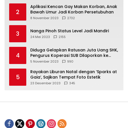
Aplikasi Kencan Gay Makan Korban, Anak
2
Bawah Umur Jadi Korban Persetubuhan
8 November 2023
2732
Nanga Pinoh Status Level Jadi Mandiri
3
24 Mei 2023
2155
Diduga Gelapkan Ratusan Juta Uang SHK,
4
Pengurus Koperasi SUB Dilaporkan ke
Polisi
5 November 2023
990
Rayakan Liburan Natal dengan ‘Sparks at
5
Gaia’, Sajikan Tempat Foto Estetik
23 Desember 2023
345