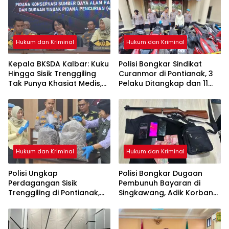
Hukum dan Kriminal
Hukum dan Kriminal
Kepala BKSDA Kalbar: Kuku
Polisi Bongkar Sindikat
Hingga Sisik Trenggiling
Curanmor di Pontianak, 3
Tak Punya Khasiat Medis,
Pelaku Ditangkap dan 11
Itu Cuma Mitos
Motor Disita
Hukum dan Kriminal
Hukum dan Kriminal
Polisi Ungkap
Polisi Bongkar Dugaan
Perdagangan Sisik
Pembunuh Bayaran di
Trenggiling di Pontianak,
Singkawang, Adik Korban
Sita 551 Kg Sisik dan 42 Kg
Jadi Tersangka
Kuku