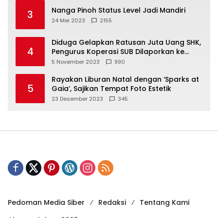
Nanga Pinoh Status Level Jadi Mandiri
3
24 Mei 2023
2155
Diduga Gelapkan Ratusan Juta Uang SHK,
4
Pengurus Koperasi SUB Dilaporkan ke
Polisi
5 November 2023
990
Rayakan Liburan Natal dengan ‘Sparks at
5
Gaia’, Sajikan Tempat Foto Estetik
23 Desember 2023
345
Pedoman Media Siber
Redaksi
Tentang Kami