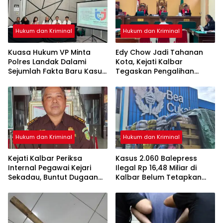
Hukum dan Kriminal
Hukum dan Kriminal
Kuasa Hukum VP Minta
Edy Chow Jadi Tahanan
Polres Landak Dalami
Kota, Kejati Kalbar
Sejumlah Fakta Baru Kasus
Tegaskan Pengalihan
Kematian Veggie
Penahanan Kewenangan
Hakim
Hukum dan Kriminal
Hukum dan Kriminal
Kejati Kalbar Periksa
Kasus 2.060 Balepress
Internal Pegawai Kejari
Ilegal Rp 16,48 Miliar di
Sekadau, Buntut Dugaan
Kalbar Belum Tetapkan
Perampasan Emas
Tersangka, Enam Saksi
Sudah Diperiksa