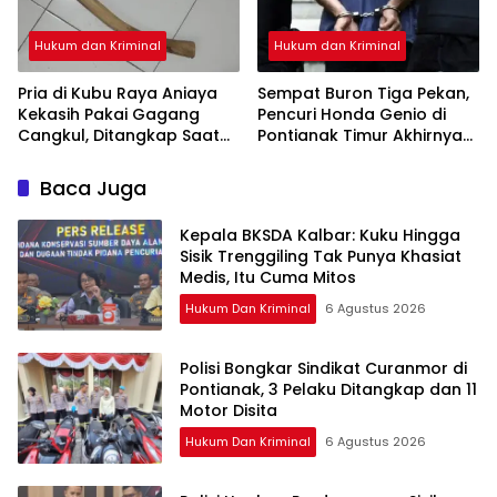
Hukum dan Kriminal
Hukum dan Kriminal
Pria di Kubu Raya Aniaya
Sempat Buron Tiga Pekan,
Kekasih Pakai Gagang
Pencuri Honda Genio di
Cangkul, Ditangkap Saat
Pontianak Timur Akhirnya
Hendak Kabur Naik Kapal
Dibekuk Tim Berang-
Berang
Baca Juga
Kepala BKSDA Kalbar: Kuku Hingga
Sisik Trenggiling Tak Punya Khasiat
Medis, Itu Cuma Mitos
Hukum Dan Kriminal
6 Agustus 2026
Polisi Bongkar Sindikat Curanmor di
Pontianak, 3 Pelaku Ditangkap dan 11
Motor Disita
Hukum Dan Kriminal
6 Agustus 2026