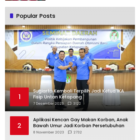
Popular Posts
Sugiarto Kembali Terpilih Jadi Ketua IKA
1
Fisip Untan Ketapang
7 Desember 2023
3122
Aplikasi Kencan Gay Makan Korban, Anak
2
Bawah Umur Jadi Korban Persetubuhan
8 November 2023
2732