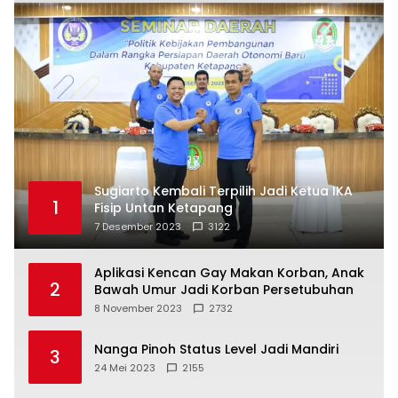
Sugiarto Kembali Terpilih Jadi Ketua IKA
1
Fisip Untan Ketapang
7 Desember 2023
3122
Aplikasi Kencan Gay Makan Korban, Anak
2
Bawah Umur Jadi Korban Persetubuhan
8 November 2023
2732
Nanga Pinoh Status Level Jadi Mandiri
3
24 Mei 2023
2155