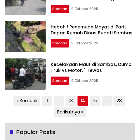
Sambas
9 Oktober 2025
Heboh ! Penemuan Mayat di Parit
Depan Rumah Dinas Bupati Sambas
Sambas
9 Oktober 2025
Kecelakaan Maut di Sambas, Dump
Truk vs Motor, 1 Tewas
Sambas
9 Oktober 2025
Paginasi
« Kembali
1
…
13
14
15
…
28
pos
Berikutnya »
Popular Posts