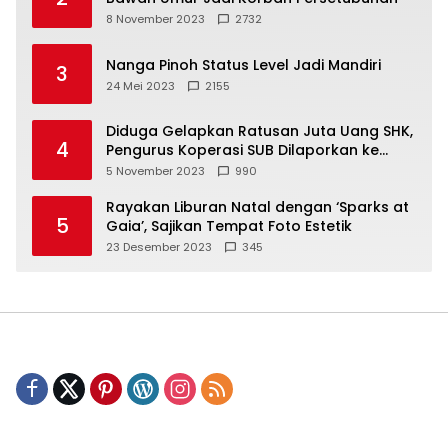
8 November 2023
2732
Nanga Pinoh Status Level Jadi Mandiri
3
24 Mei 2023
2155
Diduga Gelapkan Ratusan Juta Uang SHK,
4
Pengurus Koperasi SUB Dilaporkan ke
Polisi
5 November 2023
990
Rayakan Liburan Natal dengan ‘Sparks at
5
Gaia’, Sajikan Tempat Foto Estetik
23 Desember 2023
345