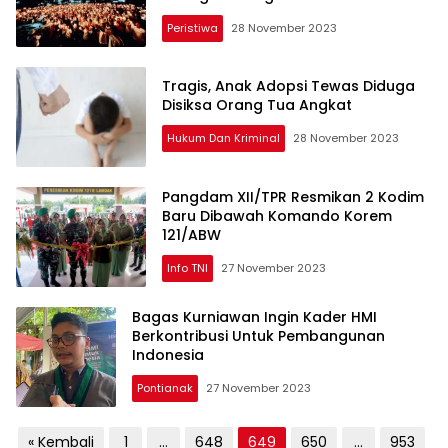
Peristiwa
28 November 2023
Tragis, Anak Adopsi Tewas Diduga
Disiksa Orang Tua Angkat
Hukum Dan Kriminal
28 November 2023
Pangdam XII/TPR Resmikan 2 Kodim
Baru Dibawah Komando Korem
121/ABW
Info TNI
27 November 2023
Bagas Kurniawan Ingin Kader HMI
Berkontribusi Untuk Pembangunan
Indonesia
Pontianak
27 November 2023
Paginasi
« Kembali
1
…
648
649
650
…
953