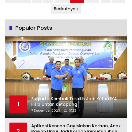
pos
Berikutnya »
Popular Posts
Sugiarto Kembali Terpilih Jadi Ketua IKA
1
Fisip Untan Ketapang
7 Desember 2023
3122
Aplikasi Kencan Gay Makan Korban, Anak
2
Bawah Umur Jadi Korban Persetubuhan