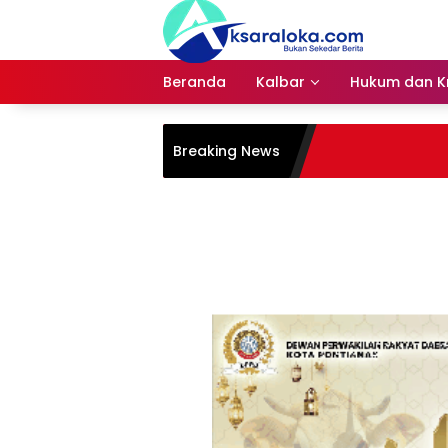
Langsung
ke
konten
Beranda
Kalbar
Hukum dan Kr
Breaking News