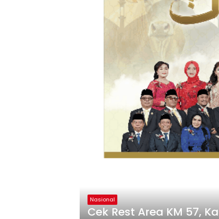
Nasional
Cek Rest Area KM 57, K