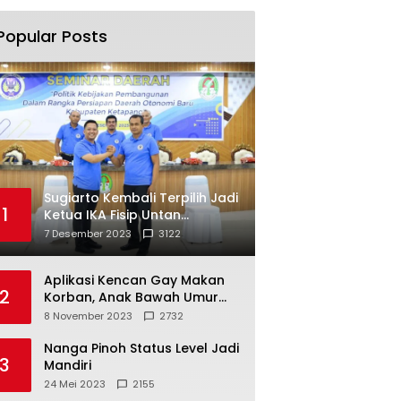
Popular Posts
Sugiarto Kembali Terpilih Jadi
1
Ketua IKA Fisip Untan
Ketapang
7 Desember 2023
3122
Aplikasi Kencan Gay Makan
2
Korban, Anak Bawah Umur
Jadi Korban Persetubuhan
8 November 2023
2732
Nanga Pinoh Status Level Jadi
3
Mandiri
24 Mei 2023
2155