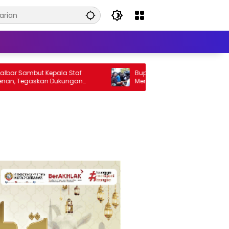
ambut Kepala Staf
Bupati Karolin Bagikan Ribuan Bende
Tegaskan Dukungan
Merah Putih di Landak, Ajak Masyarak
auksit
Jaga Persatuan