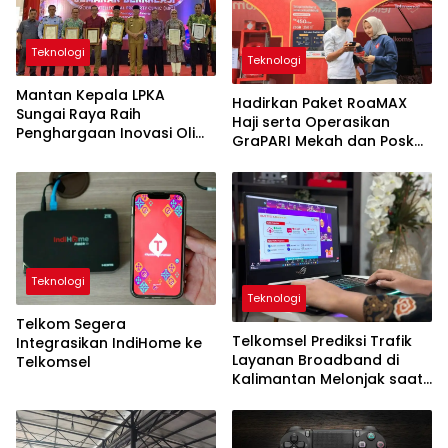
Teknologi
Teknologi
Mantan Kepala LPKA
Hadirkan Paket RoaMAX
Sungai Raya Raih
Haji serta Operasikan
Penghargaan Inovasi Oli
GraPARI Mekah dan Posko
Bekas
Layanan Haji di Arab Saudi
Teknologi
Teknologi
Telkom Segera
Telkomsel Prediksi Trafik
Integrasikan IndiHome ke
Layanan Broadband di
Telkomsel
Kalimantan Melonjak saat
Ramadan dan Idul Fitri