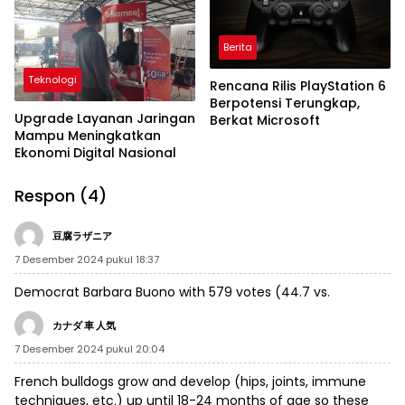
Berita
Teknologi
Rencana Rilis PlayStation 6
Berpotensi Terungkap,
Upgrade Layanan Jaringan
Berkat Microsoft
Mampu Meningkatkan
Ekonomi Digital Nasional
Respon (4)
豆腐ラザニア
7 Desember 2024 pukul 18:37
Democrat Barbara Buono with 579 votes (44.7 vs.
カナダ 車 人気
7 Desember 2024 pukul 20:04
French bulldogs grow and develop (hips, joints, immune
techniques, etc.) up until 18-24 months of age so these