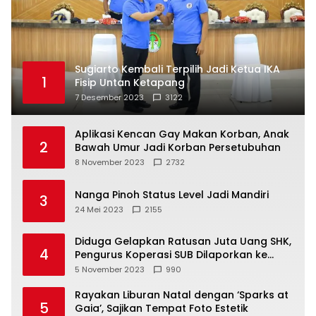
Sugiarto Kembali Terpilih Jadi Ketua IKA
1
Fisip Untan Ketapang
7 Desember 2023
3122
Aplikasi Kencan Gay Makan Korban, Anak
2
Bawah Umur Jadi Korban Persetubuhan
8 November 2023
2732
Nanga Pinoh Status Level Jadi Mandiri
3
24 Mei 2023
2155
Diduga Gelapkan Ratusan Juta Uang SHK,
4
Pengurus Koperasi SUB Dilaporkan ke
Polisi
5 November 2023
990
Rayakan Liburan Natal dengan ‘Sparks at
5
Gaia’, Sajikan Tempat Foto Estetik