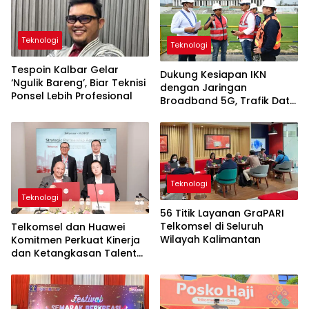
Teknologi
Teknologi
Tespoin Kalbar Gelar
Dukung Kesiapan IKN
‘Ngulik Bareng’, Biar Teknisi
dengan Jaringan
Ponsel Lebih Profesional
Broadband 5G, Trafik Data
Telkomsel Melonjak Hingga
650 Persen
Teknologi
Teknologi
56 Titik Layanan GraPARI
Telkomsel di Seluruh
Telkomsel dan Huawei
Wilayah Kalimantan
Komitmen Perkuat Kinerja
dan Ketangkasan Talenta
Digital