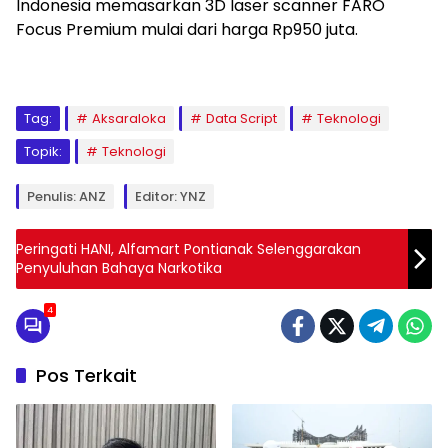
Indonesia memasarkan 3D laser scanner FARO
Focus Premium mulai dari harga Rp950 juta.
Tag:
Aksaraloka
Data Script
Teknologi
Topik:
Teknologi
Penulis: ANZ
Editor: YNZ
Peringati HANI, Alfamart Pontianak Selenggarakan
Penyuluhan Bahaya Narkotika
4
Pos Terkait