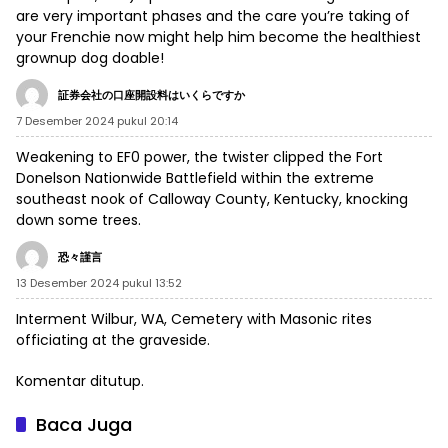
are very important phases and the care you’re taking of
your Frenchie now might help him become the healthiest
grownup dog doable!
証券会社の口座開設料はいくらですか
7 Desember 2024 pukul 20:14
Weakening to EF0 power, the twister clipped the Fort
Donelson Nationwide Battlefield within the extreme
southeast nook of Calloway County, Kentucky, knocking
down some trees.
恐々謹言
13 Desember 2024 pukul 13:52
Interment Wilbur, WA, Cemetery with Masonic rites
officiating at the graveside.
Komentar ditutup.
Baca Juga