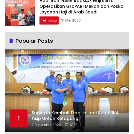
Hadirkan Paket RoaMAX Haji serta
Operasikan GraPARI Mekah dan Posko
Layanan Haji di Arab Saudi
Teknologi
31 Mei 2023
Popular Posts
Sugiarto Kembali Terpilih Jadi Ketua IKA
1
Fisip Untan Ketapang
7 Desember 2023
3122