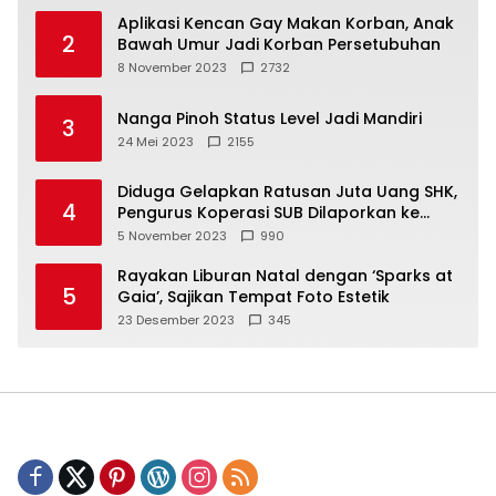
Aplikasi Kencan Gay Makan Korban, Anak
2
Bawah Umur Jadi Korban Persetubuhan
8 November 2023
2732
Nanga Pinoh Status Level Jadi Mandiri
3
24 Mei 2023
2155
Diduga Gelapkan Ratusan Juta Uang SHK,
4
Pengurus Koperasi SUB Dilaporkan ke
Polisi
5 November 2023
990
Rayakan Liburan Natal dengan ‘Sparks at
5
Gaia’, Sajikan Tempat Foto Estetik
23 Desember 2023
345