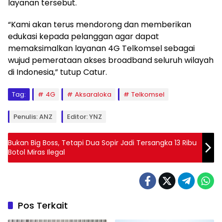
layanan tersebut.
“Kami akan terus mendorong dan memberikan
edukasi kepada pelanggan agar dapat
memaksimalkan layanan 4G Telkomsel sebagai
wujud pemerataan akses broadband seluruh wilayah
di Indonesia,” tutup Catur.
Tag:
4G
Aksaraloka
Telkomsel
Penulis: ANZ
Editor: YNZ
Bukan Big Boss, Tetapi Dua Sopir Jadi Tersangka 13 Ribu
Botol Miras Ilegal
Pos Terkait