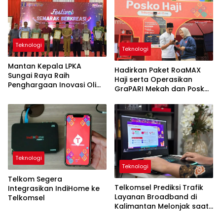
Teknologi
Teknologi
Mantan Kepala LPKA
Hadirkan Paket RoaMAX
Sungai Raya Raih
Haji serta Operasikan
Penghargaan Inovasi Oli
GraPARI Mekah dan Posko
Bekas
Layanan Haji di Arab Saudi
Teknologi
Teknologi
Telkom Segera
Telkomsel Prediksi Trafik
Integrasikan IndiHome ke
Layanan Broadband di
Telkomsel
Kalimantan Melonjak saat
Ramadan dan Idul Fitri