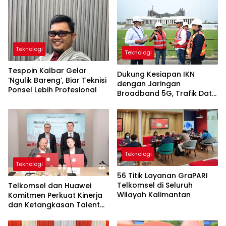
Teknologi
Teknologi
Tespoin Kalbar Gelar
Dukung Kesiapan IKN
‘Ngulik Bareng’, Biar Teknisi
dengan Jaringan
Ponsel Lebih Profesional
Broadband 5G, Trafik Data
Telkomsel Melonjak Hingga
650 Persen
Teknologi
Teknologi
56 Titik Layanan GraPARI
Telkomsel di Seluruh
Telkomsel dan Huawei
Wilayah Kalimantan
Komitmen Perkuat Kinerja
dan Ketangkasan Talenta
Digital