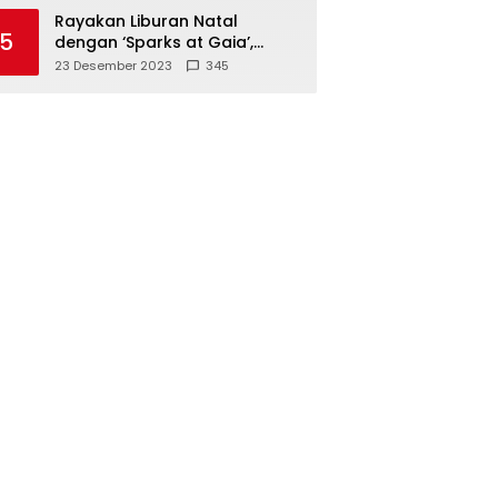
Polisi
Rayakan Liburan Natal
5
dengan ‘Sparks at Gaia’,
Sajikan Tempat Foto Estetik
23 Desember 2023
345