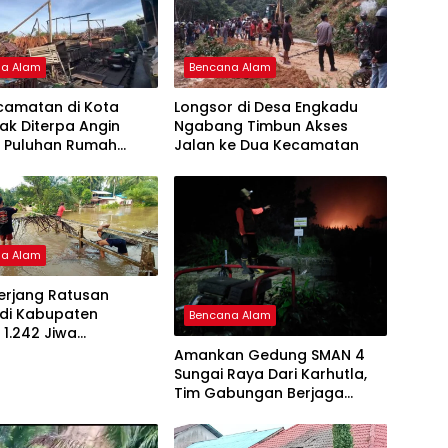
na Alam
Bencana Alam
camatan di Kota
Longsor di Desa Engkadu
ak Diterpa Angin
Ngabang Timbun Akses
, Puluhan Rumah
Jalan ke Dua Kecamatan
ami Kerusakan
na Alam
Terjang Ratusan
di Kabupaten
Bencana Alam
 1.242 Jiwa
gsi
Amankan Gedung SMAN 4
Sungai Raya Dari Karhutla,
Tim Gabungan Berjaga
Dimalam Hari