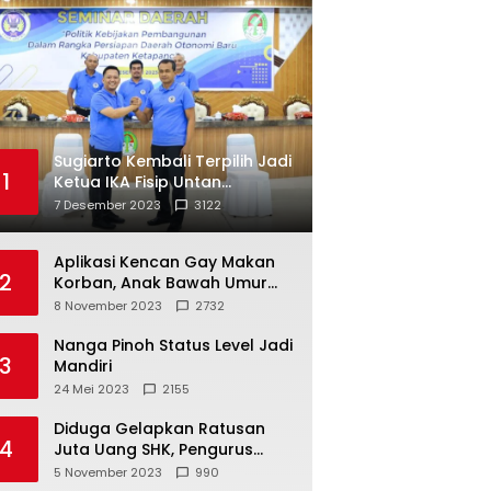
Sugiarto Kembali Terpilih Jadi
1
Ketua IKA Fisip Untan
Ketapang
7 Desember 2023
3122
Aplikasi Kencan Gay Makan
2
Korban, Anak Bawah Umur
Jadi Korban Persetubuhan
8 November 2023
2732
Nanga Pinoh Status Level Jadi
3
Mandiri
24 Mei 2023
2155
Diduga Gelapkan Ratusan
4
Juta Uang SHK, Pengurus
Koperasi SUB Dilaporkan ke
5 November 2023
990