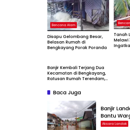
Benca
Bencana Alam
Tanah 
Disapu Gelombang Besar,
Melawi 
Belasan Rumah di
Ingatk
Bengkayang Porak Poranda
Banjir Kembali Terjang Dua
Kecamatan di Bengkayang,
Ratusan Rumah Terendam,
Aktivitas Ekonomi Lumpuh
Baca Juga
Banjir Land
Bantu War
Aksara Landak