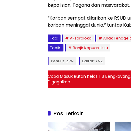
kepolisian, Tagana dan masyarakat.
“Korban sempat dilarikan ke RSUD 
korban meninggal dunia,” tuntas Ka
Tag:
Aksaraloka
Anak Tengge
Topik:
Banjir Kapuas Hulu
Penulis: ZRN
Editor: YNZ
Coba Masuk Rutan Kelas II B Bengkayang
Digagalkan
Pos Terkait