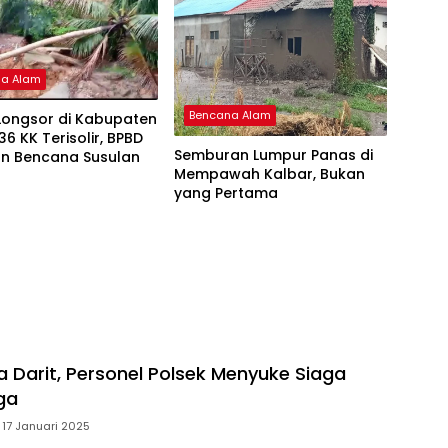
na Alam
Bencana Alam
Longsor di Kabupaten
36 KK Terisolir, BPBD
Semburan Lumpur Panas di
an Bencana Susulan
Mempawah Kalbar, Bukan
yang Pertama
a Darit, Personel Polsek Menyuke Siaga
ga
17 Januari 2025