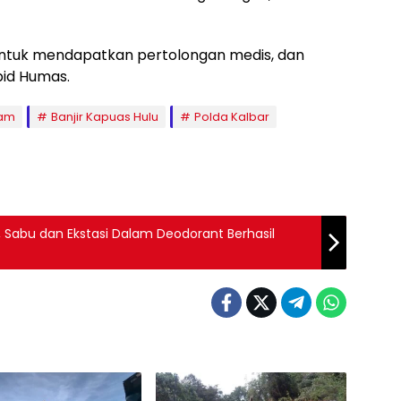
untuk mendapatkan pertolongan medis, dan
bid Humas.
lam
Banjir Kapuas Hulu
Polda Kalbar
, Sabu dan Ekstasi Dalam Deodorant Berhasil