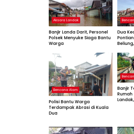
Aksara Landak
Benca
Banjir Landa Darit, Personel
Dua Ke
Polsek Menyuke Siaga Bantu
Pontian
Warga
Beliung
Mengal
Benca
Banjir 
Bencana Alam
Rumah 
Landak,
Polisi Bantu Warga
Mengun
Terdampak Abrasi di Kuala
Dua