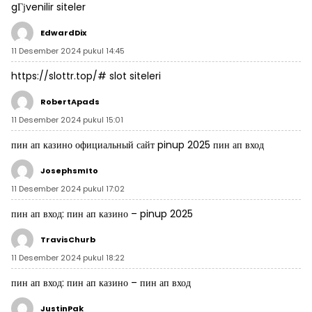
gГјvenilir siteler
EdwardDix
11 Desember 2024 pukul 14:45
https://slottr.top/#
slot siteleri
RobertApads
11 Desember 2024 pukul 15:01
пин ап казино официальный сайт
pinup 2025
пин ап вход
JosephsmIto
11 Desember 2024 pukul 17:02
пин ап вход:
пин ап казино
– pinup 2025
TravisChurb
11 Desember 2024 pukul 18:22
пин ап вход:
пин ап казино
– пин ап вход
JustinPak