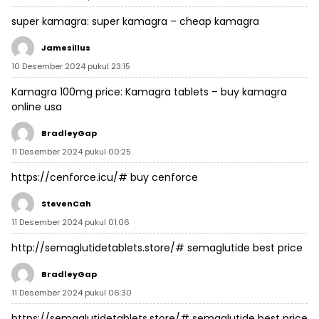
super kamagra:
super kamagra
– cheap kamagra
Jamesillus
10 Desember 2024 pukul 23:15
Kamagra 100mg price:
Kamagra tablets
– buy kamagra
online usa
BradleyGap
11 Desember 2024 pukul 00:25
https://cenforce.icu/#
buy cenforce
StevenCah
11 Desember 2024 pukul 01:06
http://semaglutidetablets.store/#
semaglutide best price
BradleyGap
11 Desember 2024 pukul 06:30
https://semaglutidetablets.store/#
semaglutide best price