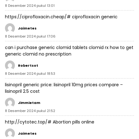
8 Desember 2024 pukul 13:01
https://ciprofloxacin.cheap/#
ciprofloxacin generic
Jaimetes
8 Desember 2024 pukul 17:06
can i purchase generic clomid tablets
clomid rx
how to get
generic clomid no prescription
Robertsot
8 Desember 2024 pukul 18:53
lisinopril generic price:
lisinopril 10mg prices compare
–
lisinopril 2.5 cost
Jimmietam
8 Desember 2024 pukul 21:52
http://cytotec.top/#
Abortion pills online
Jaimetes