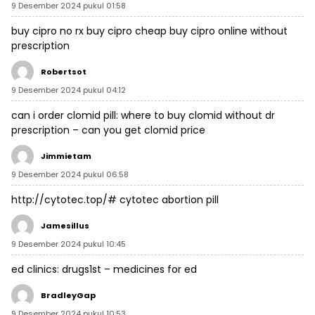
9 Desember 2024 pukul 01:58
buy cipro no rx
buy cipro cheap
buy cipro online without
prescription
Robertsot
9 Desember 2024 pukul 04:12
can i order clomid pill:
where to buy clomid without dr
prescription
– can you get clomid price
Jimmietam
9 Desember 2024 pukul 06:58
http://cytotec.top/#
cytotec abortion pill
Jamesillus
9 Desember 2024 pukul 10:45
ed clinics:
drugs1st
– medicines for ed
BradleyGap
9 Desember 2024 pukul 10:53