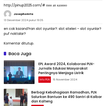
http://pinup2025.com/#
пин ап казино
JosephsmIto
13 Desember 2024 pukul 19:05
en cok kazand?ran slot oyunlar?:
slot siteleri
– slot oyunlar?
puf noktalar?
Komentar ditutup.
Baca Juga
EPL Award 2024, Kolaborasi PLN-
Jurnalis Edukasi Masyarakat
Pentingnya Menjaga Listrik
Info PLN
15 November 2024
Berbagi Kebahagiaan Ramadhan, PLN
Salurkan Bantuan ke 490 Santri di Kalbar
dan Kalteng