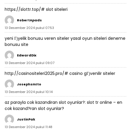
https://slottr.top/#
slot siteleri
RobertApads
13 Desember 2024 pukul 07:53
yeni Гјyelik bonusu veren siteler
yasal oyun siteleri
deneme
bonusu site
EdwardDix
13 Desember 2024 pukul 09:07
http://casinositeleri2025.pro/#
casino gГјvenilir siteler
JosephsmIto
13 Desember 2024 pukul 10:14
az parayla cok kazandiran slot oyunlar?:
slot tr online
– en
cok kazand?ran slot oyunlar?
JustinPak
13 Desember 2024 pukul 11:48