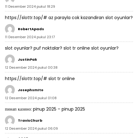
11 Desember 2024 pukul 18:29
https://slottr.top/#
az parayla cok kazandiran slot oyunlar?
RobertApads
11 Desember 2024 pukul 23:17
slot oyunlar? puf noktalar?
slot tr online
slot oyunlar?
JustinPak
12 Desember 2024 pukul 00:38
https://slottr.top/#
slot tr online
JosephsmIto
12 Desember 2024 pukul 01:08
пинап казино:
pinup 2025
– pinup 2025
TravisChurb
12 Desember 2024 pukul 06:09