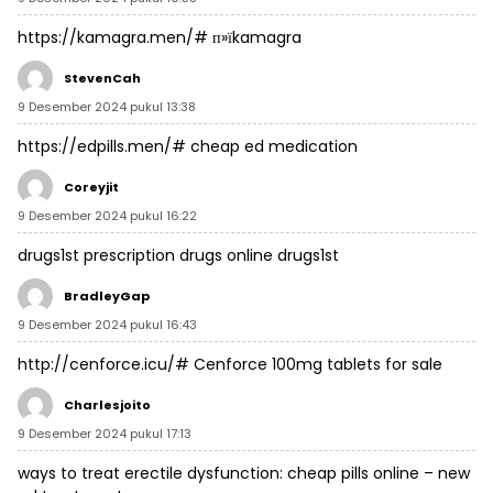
https://kamagra.men/#
п»їkamagra
StevenCah
9 Desember 2024 pukul 13:38
https://edpills.men/#
cheap ed medication
Coreyjit
9 Desember 2024 pukul 16:22
drugs1st
prescription drugs online
drugs1st
BradleyGap
9 Desember 2024 pukul 16:43
http://cenforce.icu/#
Cenforce 100mg tablets for sale
Charlesjoito
9 Desember 2024 pukul 17:13
ways to treat erectile dysfunction:
cheap pills online
– new