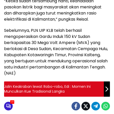
“Ketika sudah tersambung nanti, keandalaan
pasokan listrik bagi masyarakat akan meningkat
dan diharapkan juga turut meningkatkan rasio
elektrifikasi di Kalimantan,” pungkas Reisal.
Sebelumnya, PLN UIP KLB telah berhasil
mengoperasikan Gardu Induk 150 kV Sudan
berkapasitas 30 Mega Volt Ampere (MVA) yang
berlokasi di Desa Sudan, Kecamatan Cempaga Hulu,
Kabupaten Kotawaringin Timur, Provinsi Kalteng,
yang bertujuan untuk mendukung operasional salah
satu industri pertambangan di Kalimantan Tengah.
(NAE)
Jalin Keakraban lewat Robo-robo, Edi : Momen Ini
Munculkan Kue Tradisional Langka
77