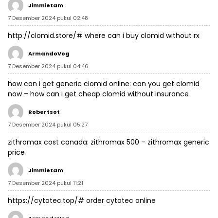
Jimmietam
7 Desember 2024 pukul 02:48
http://clomid.store/#
where can i buy clomid without rx
ArmandoVog
7 Desember 2024 pukul 04:46
how can i get generic clomid online:
can you get clomid
now
– how can i get cheap clomid without insurance
Robertsot
7 Desember 2024 pukul 05:27
zithromax cost canada:
zithromax 500
– zithromax generic
price
Jimmietam
7 Desember 2024 pukul 11:21
https://cytotec.top/#
order cytotec online