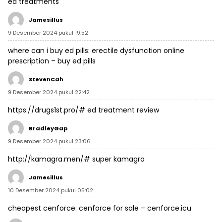
ed treatments
Jamesillus
9 Desember 2024 pukul 19:52
where can i buy ed pills:
erectile dysfunction online
prescription
– buy ed pills
StevenCah
9 Desember 2024 pukul 22:42
https://drugs1st.pro/#
ed treatment review
BradleyGap
9 Desember 2024 pukul 23:06
http://kamagra.men/#
super kamagra
Jamesillus
10 Desember 2024 pukul 05:02
cheapest cenforce:
cenforce for sale
– cenforce.icu