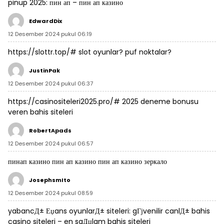
pinup 2025:
пин ап
– пин ап казино
EdwardDix
12 Desember 2024 pukul 06:19
https://slottr.top/#
slot oyunlar? puf noktalar?
JustinPak
12 Desember 2024 pukul 06:37
https://casinositeleri2025.pro/#
2025 deneme bonusu
veren bahis siteleri
RobertApads
12 Desember 2024 pukul 06:57
пинап казино
пин ап казино
пин ап казино зеркало
JosephsmIto
12 Desember 2024 pukul 08:59
yabancД± Еџans oyunlarД± siteleri:
gГјvenilir canlД± bahis
casino siteleri
– en saДџlam bahis siteleri