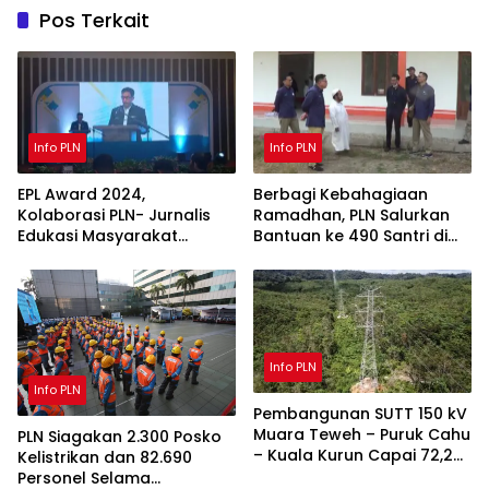
Pos Terkait
Info PLN
Info PLN
EPL Award 2024,
Berbagi Kebahagiaan
Kolaborasi PLN- Jurnalis
Ramadhan, PLN Salurkan
Edukasi Masyarakat
Bantuan ke 490 Santri di
Pentingnya Menjaga Listrik
Kalbar dan Kalteng
Info PLN
Info PLN
Pembangunan SUTT 150 kV
Muara Teweh – Puruk Cahu
PLN Siagakan 2.300 Posko
– Kuala Kurun Capai 72,2
Kelistrikan dan 82.690
Persen
Personel Selama