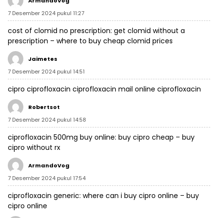
ArmandoVog
7 Desember 2024 pukul 11:27
cost of clomid no prescription:
get clomid without a
prescription
– where to buy cheap clomid prices
Jaimetes
7 Desember 2024 pukul 14:51
cipro ciprofloxacin
ciprofloxacin mail online
ciprofloxacin
Robertsot
7 Desember 2024 pukul 14:58
ciprofloxacin 500mg buy online:
buy cipro cheap
– buy
cipro without rx
ArmandoVog
7 Desember 2024 pukul 17:54
ciprofloxacin generic:
where can i buy cipro online
– buy
cipro online