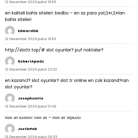
12 Desember 2024 pukul 18:56
en kaliteli bahis siteleri:
bedbo
– en az para yatД±rД±lan
bahis siteleri
EdwardDix
12 Desember 2024 pukul 19:53
http://slottr.top/#
slot oyunlar? puf noktalar?
RobertApads
12 Desember 2024 pukul 23:32
en kazancl? slot oyunlar?
slot tr online
en cok kazand?ran
slot oyunlar?
JosephsmIto
13 Desember 2024 pukul 01:42
пин ап казино:
пин ап
– пин ап зеркало
JustinPak
13 Desember 2024 pukul 05:33