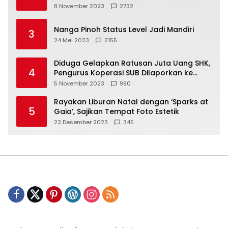
8 November 2023
2732
Nanga Pinoh Status Level Jadi Mandiri
3
24 Mei 2023
2155
Diduga Gelapkan Ratusan Juta Uang SHK,
4
Pengurus Koperasi SUB Dilaporkan ke
Polisi
5 November 2023
990
Rayakan Liburan Natal dengan ‘Sparks at
5
Gaia’, Sajikan Tempat Foto Estetik
23 Desember 2023
345