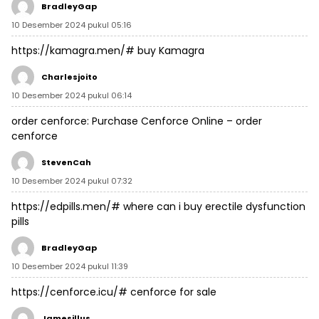
BradleyGap
10 Desember 2024 pukul 05:16
https://kamagra.men/#
buy Kamagra
Charlesjoito
10 Desember 2024 pukul 06:14
order cenforce:
Purchase Cenforce Online
– order
cenforce
StevenCah
10 Desember 2024 pukul 07:32
https://edpills.men/#
where can i buy erectile dysfunction
pills
BradleyGap
10 Desember 2024 pukul 11:39
https://cenforce.icu/#
cenforce for sale
Jamesillus