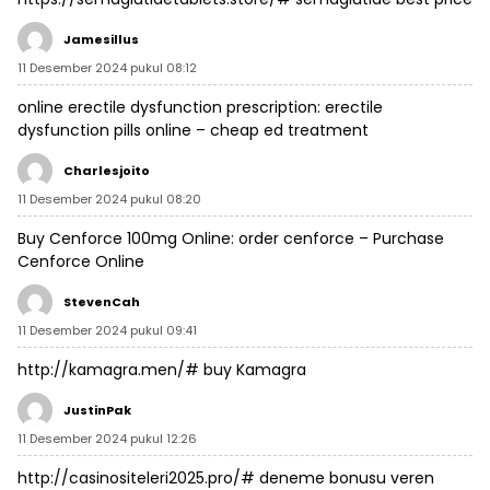
Jamesillus
11 Desember 2024 pukul 08:12
online erectile dysfunction prescription:
erectile
dysfunction pills online
– cheap ed treatment
Charlesjoito
11 Desember 2024 pukul 08:20
Buy Cenforce 100mg Online:
order cenforce
– Purchase
Cenforce Online
StevenCah
11 Desember 2024 pukul 09:41
http://kamagra.men/#
buy Kamagra
JustinPak
11 Desember 2024 pukul 12:26
http://casinositeleri2025.pro/#
deneme bonusu veren