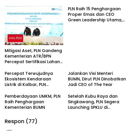
Ramadhan hingga Idul Fitri
PLN Raih 15 Penghargaan
Proper Emas dan CEO
Green Leadership Utama,
Terbaik Sepanjang Sejarah
Info PLN
Mitigasi Aset, PLN Gandeng
Kementerian ATR/BPN
Percepat Sertifikasi Lahan
untuk Infrastruktur
Kelistrikan
Percepat Terwujudnya
Jalankan Visi Menteri
Ekosistem Kendaraan
BUMN, Dirut PLN Dinobatkan
Listrik di Kalbar, PLN
Jadi CEO of The Year
Hadirkan SPKLU di Sanggau
Pemberdayaan UMKM, PLN
Setelah Kubu Raya dan
Raih Penghargaan
Singkawang, PLN Segera
Kementerian BUMN
Launching SPKLU di
Sanggau
Respon (77)