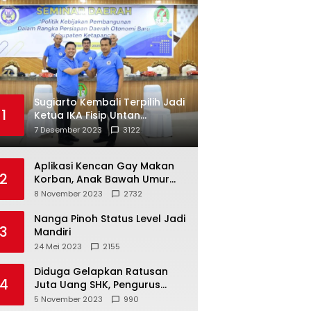
Sugiarto Kembali Terpilih Jadi
1
Ketua IKA Fisip Untan
Ketapang
7 Desember 2023
3122
Aplikasi Kencan Gay Makan
2
Korban, Anak Bawah Umur
Jadi Korban Persetubuhan
8 November 2023
2732
Nanga Pinoh Status Level Jadi
3
Mandiri
24 Mei 2023
2155
Diduga Gelapkan Ratusan
4
Juta Uang SHK, Pengurus
Koperasi SUB Dilaporkan ke
5 November 2023
990