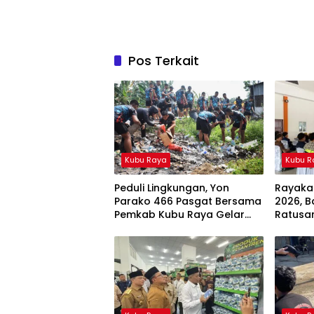
Pos Terkait
Kubu Raya
Kubu R
Peduli Lingkungan, Yon
Rayakan
Parako 466 Pasgat Bersama
2026, B
Pemkab Kubu Raya Gelar
Ratusa
Clean Up Action
Dunia 
Kesela