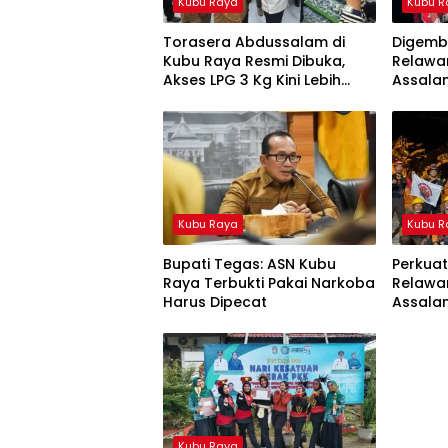
Kubu Raya
Kubu R
Torasera Abdussalam di
Digembl
Kubu Raya Resmi Dibuka,
Relawa
Akses LPG 3 Kg Kini Lebih
Assalam
Mudah
Darura
Kubu Raya
Kubu R
Bupati Tegas: ASN Kubu
Perkua
Raya Terbukti Pakai Narkoba
Relawa
Harus Dipecat
Assalam
Dasar 
Kubu Raya