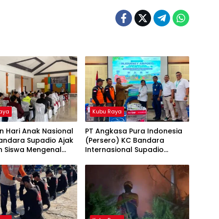
aya
Kubu Raya
 Hari Anak Nasional
PT Angkasa Pura Indonesia
andara Supadio Ajak
(Persero) KC Bandara
n Siswa Mengenal
Internasional Supadio
Penerbangan dan
Perkuat Sinergi Mitigasi
matan Bandara
Kebakaran melalui
Penyerahan Bantuan Sarana
bagi Masyarakat Peduli Api