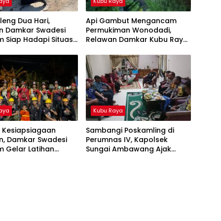
aya
Kubu Raya
eng Dua Hari,
Api Gambut Mengancam
n Damkar Swadesi
Permukiman Wonodadi,
 Siap Hadapi Situasi
Relawan Damkar Kubu Raya
t
Bertahan Hingga Malam
aya
Kubu Raya
t Kesiapsiagaan
Sambangi Poskamling di
n, Damkar Swadesi
Perumnas IV, Kapolsek
 Gelar Latihan
Sungai Ambawang Ajak
2026
Perkuat Keamanan
Lingkungan