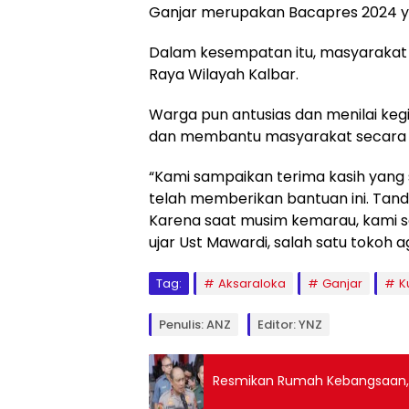
Ganjar merupakan Bacapres 2024 y
Dalam kesempatan itu, masyaraka
Raya Wilayah Kalbar.
Warga pun antusias dan menilai keg
dan membantu masyarakat secara 
“Kami sampaikan terima kasih yan
telah memberikan bantuan ini. Tand
Karena saat musim kemarau, kami sa
ujar Ust Mawardi, salah satu tokoh
Tag:
Aksaraloka
Ganjar
K
Penulis: ANZ
Editor: YNZ
Resmikan Rumah Kebangsaan, I