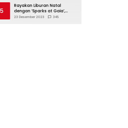
Polisi
Rayakan Liburan Natal
5
dengan ‘Sparks at Gaia’,
Sajikan Tempat Foto Estetik
23 Desember 2023
345