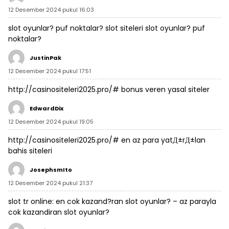
12 Desember 2024 pukul 16:03
slot oyunlar? puf noktalar?
slot siteleri
slot oyunlar? puf
noktalar?
JustinPak
12 Desember 2024 pukul 17:51
http://casinositeleri2025.pro/#
bonus veren yasal siteler
EdwardDix
12 Desember 2024 pukul 19:05
http://casinositeleri2025.pro/#
en az para yatД±rД±lan
bahis siteleri
JosephsmIto
12 Desember 2024 pukul 21:37
slot tr online:
en cok kazand?ran slot oyunlar?
– az parayla
cok kazandiran slot oyunlar?