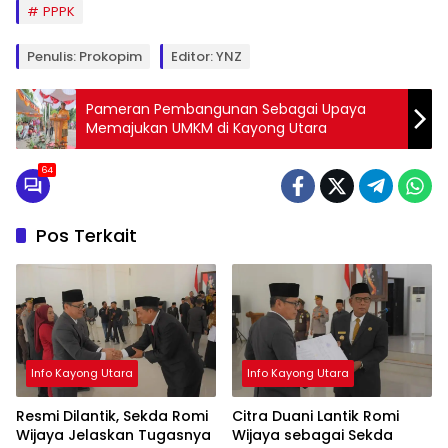
PPPK
Penulis: Prokopim
Editor: YNZ
Pameran Pembangunan Sebagai Upaya
Memajukan UMKM di Kayong Utara
64
Pos Terkait
Info Kayong Utara
Info Kayong Utara
Resmi Dilantik, Sekda Romi
Citra Duani Lantik Romi
Wijaya Jelaskan Tugasnya
Wijaya sebagai Sekda