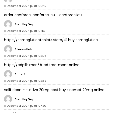
11 Desember 2024 pukul 00:47
order cenforce:
cenforce.icu
– cenforce.icu
BradleyGap
11 Desember 2024 pukul 01:16
https://semaglutidetablets.store/#
buy semaglutide
StevenCah
11 Desember 2024 pukul 02:03
https://edpills.men/#
ed treatment online
Sohiqf
11 Desember 2024 pukul 02:59
valif dean –
sustiva 20mg cost
buy sinemet 20mg online
BradleyGap
11 Desember 2024 pukul 07:20