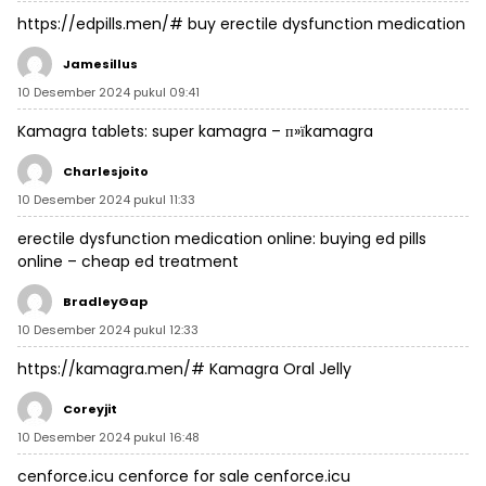
https://edpills.men/#
buy erectile dysfunction medication
Jamesillus
10 Desember 2024 pukul 09:41
Kamagra tablets:
super kamagra
– п»їkamagra
Charlesjoito
10 Desember 2024 pukul 11:33
erectile dysfunction medication online:
buying ed pills
online
– cheap ed treatment
BradleyGap
10 Desember 2024 pukul 12:33
https://kamagra.men/#
Kamagra Oral Jelly
Coreyjit
10 Desember 2024 pukul 16:48
cenforce.icu
cenforce for sale
cenforce.icu