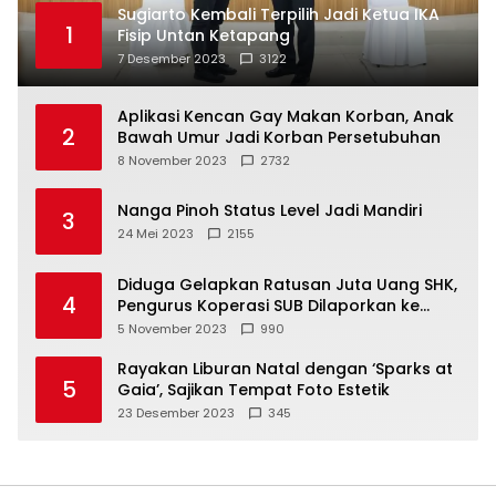
Sugiarto Kembali Terpilih Jadi Ketua IKA
1
Fisip Untan Ketapang
7 Desember 2023
3122
Aplikasi Kencan Gay Makan Korban, Anak
2
Bawah Umur Jadi Korban Persetubuhan
8 November 2023
2732
Nanga Pinoh Status Level Jadi Mandiri
3
24 Mei 2023
2155
Diduga Gelapkan Ratusan Juta Uang SHK,
4
Pengurus Koperasi SUB Dilaporkan ke
Polisi
5 November 2023
990
Rayakan Liburan Natal dengan ‘Sparks at
5
Gaia’, Sajikan Tempat Foto Estetik
23 Desember 2023
345