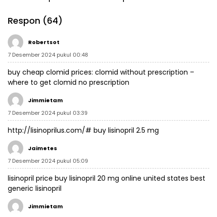
Kayong Utara
Respon (64)
Robertsot
7 Desember 2024 pukul 00:48
buy cheap clomid prices:
clomid without prescription
–
where to get clomid no prescription
Jimmietam
7 Desember 2024 pukul 03:39
http://lisinoprilus.com/#
buy lisinopril 2.5 mg
Jaimetes
7 Desember 2024 pukul 05:09
lisinopril price
buy lisinopril 20 mg online united states
best
generic lisinopril
Jimmietam