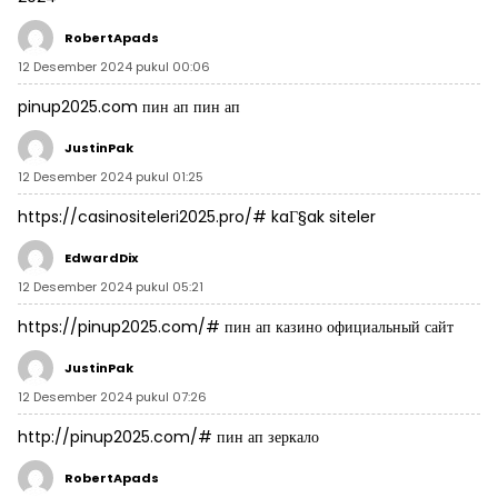
RobertApads
12 Desember 2024 pukul 00:06
pinup2025.com
пин ап
пин ап
JustinPak
12 Desember 2024 pukul 01:25
https://casinositeleri2025.pro/#
kaГ§ak siteler
EdwardDix
12 Desember 2024 pukul 05:21
https://pinup2025.com/#
пин ап казино официальный сайт
JustinPak
12 Desember 2024 pukul 07:26
http://pinup2025.com/#
пин ап зеркало
RobertApads