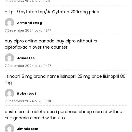
7 Desember 2024 pukul 12:16
https://cytotec.top/#
Cytotec 200mcg price
ArmandoVog
7 Desember 2024 pukul 12:17
buy cipro online canada:
buy cipro without rx
–
ciprofloxacin over the counter
Jaimetes
7 Desember 2024 pukul 14:17
lisinopril 5 mg brand name
lisinopril 25 mg price
lisinopril 80
mg
Robertsot
7 Desember 2024 pukul 19:36
cost clomid tablets:
can i purchase cheap clomid without
rx
– generic clomid without rx
Jimmietam