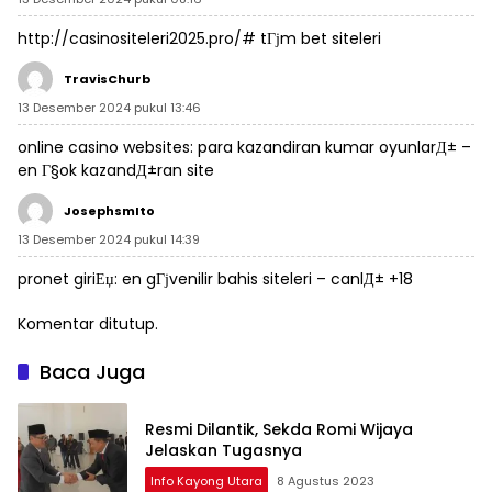
http://casinositeleri2025.pro/#
tГјm bet siteleri
TravisChurb
13 Desember 2024 pukul 13:46
online casino websites:
para kazandiran kumar oyunlarД±
–
en Г§ok kazandД±ran site
JosephsmIto
13 Desember 2024 pukul 14:39
pronet giriЕџ:
en gГјvenilir bahis siteleri
– canlД± +18
Komentar ditutup.
Baca Juga
Resmi Dilantik, Sekda Romi Wijaya
Jelaskan Tugasnya
Info Kayong Utara
8 Agustus 2023