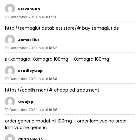
StevenCah
10 Desember 2024 pukul 17:19
http://semaglutidetablets.store/#
buy semaglutide
Jamesillus
10 Desember 2024 pukul 18:52
п»їkamagra:
Kamagra 100mg
– Kamagra 100mg
BradleyGap
10 Desember 2024 pukul 18:58
https://edpills.men/#
cheap ed treatment
Gwajep
10 Desember 2024 pukul 19:56
order generic modafinil 100mg –
order lamivudine
order
lamivudine generic
Charlesjoito