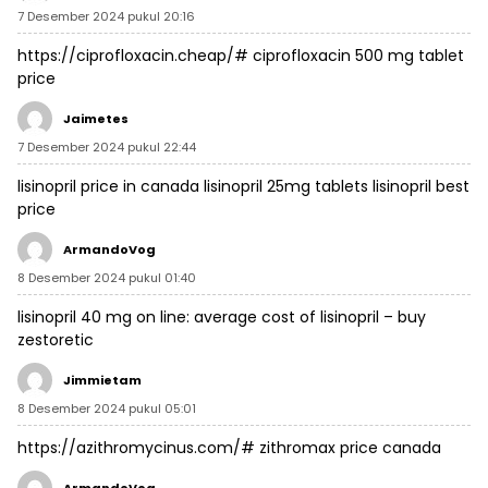
7 Desember 2024 pukul 20:16
https://ciprofloxacin.cheap/#
ciprofloxacin 500 mg tablet
price
Jaimetes
7 Desember 2024 pukul 22:44
lisinopril price in canada
lisinopril 25mg tablets
lisinopril best
price
ArmandoVog
8 Desember 2024 pukul 01:40
lisinopril 40 mg on line:
average cost of lisinopril
– buy
zestoretic
Jimmietam
8 Desember 2024 pukul 05:01
https://azithromycinus.com/#
zithromax price canada