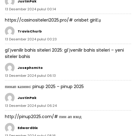
JustinPak
13 Desember 2024 pukul 00:14
https://casinositeleri2025.pro/#
orisbet giriЕџ
TravisChurb
13 Desember 2024 pukul 00:23
gГјvenilir bahis siteleri 2025:
gГјvenilir bahis siteleri
– yeni
siteler bahis
JosephsmIto
13 Desember 2024 pukul 06:13
пинап казино:
pinup 2025
– pinup 2025
JustinPak
13 Desember 2024 pukul 06:24
http://pinup2025.com/#
пин ап вход
EdwardDix
13 Desember 2024 pukul 08:16