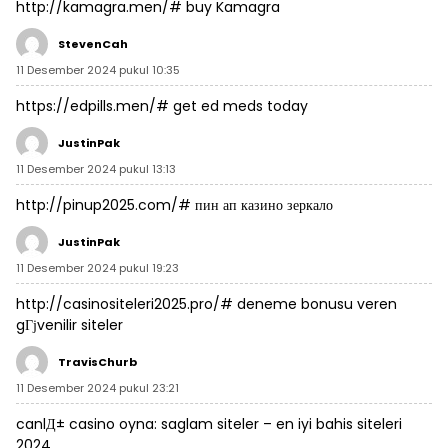
http://kamagra.men/#
buy Kamagra
StevenCah
11 Desember 2024 pukul 10:35
https://edpills.men/#
get ed meds today
JustinPak
11 Desember 2024 pukul 13:13
http://pinup2025.com/#
пин ап казино зеркало
JustinPak
11 Desember 2024 pukul 19:23
http://casinositeleri2025.pro/#
deneme bonusu veren
gГјvenilir siteler
TravisChurb
11 Desember 2024 pukul 23:21
canlД± casino oyna:
saglam siteler
– en iyi bahis siteleri
2024