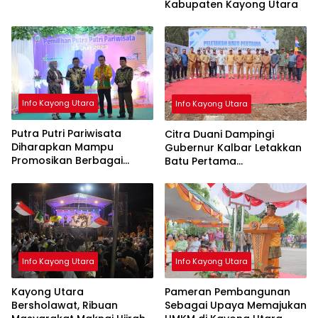
Kabupaten Kayong Utara
Info Kayong Utara
Info Kayong Utara
Putra Putri Pariwisata
Citra Duani Dampingi
Diharapkan Mampu
Gubernur Kalbar Letakkan
Promosikan Berbagai
Batu Pertama
Objek Wisata di Kayong
Pembangunan SMAN 5
Utara
Simpang Hilir
Info Kayong Utara
Info Kayong Utara
Kayong Utara
Pameran Pembangunan
Bersholawat, Ribuan
Sebagai Upaya Memajukan