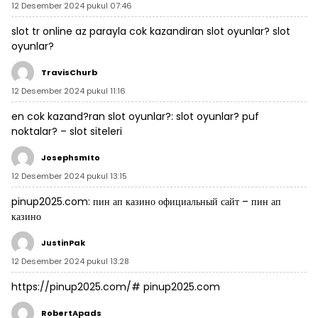
12 Desember 2024 pukul 07:46
slot tr online
az parayla cok kazandiran slot oyunlar?
slot
oyunlar?
TravisChurb
12 Desember 2024 pukul 11:16
en cok kazand?ran slot oyunlar?:
slot oyunlar? puf
noktalar?
– slot siteleri
JosephsmIto
12 Desember 2024 pukul 13:15
pinup2025.com:
пин ап казино официальный сайт
– пин ап
казино
JustinPak
12 Desember 2024 pukul 13:28
https://pinup2025.com/#
pinup2025.com
RobertApads