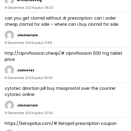
ArmandoVog
8 Desember 2024 pukul 08:23
can you get clomid without dr prescription:
can i order
cheap clomid for sale
– where can i buy clomid for sale
Jimmietam
8 Desember 2024 pukul 13:56
http://ciprofloxacin.cheap/#
ciprofloxacin 500 mg tablet
price
Jaimetes
8 Desember 2024 pukul 16:34
cytotec abortion pill
buy misoprostol over the counter
cytotec online
Jimmietam
8 Desember 2024 pukul 22:50
https://lisinoprilus.com/#
lisinopril prescription coupon