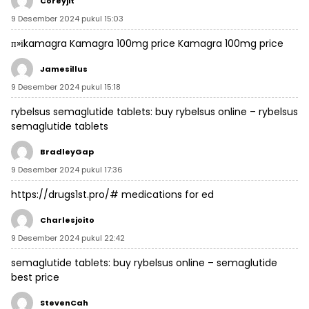
Coreyjit
9 Desember 2024 pukul 15:03
п»їkamagra
Kamagra 100mg price
Kamagra 100mg price
Jamesillus
9 Desember 2024 pukul 15:18
rybelsus semaglutide tablets:
buy rybelsus online
– rybelsus
semaglutide tablets
BradleyGap
9 Desember 2024 pukul 17:36
https://drugs1st.pro/#
medications for ed
Charlesjoito
9 Desember 2024 pukul 22:42
semaglutide tablets:
buy rybelsus online
– semaglutide
best price
StevenCah