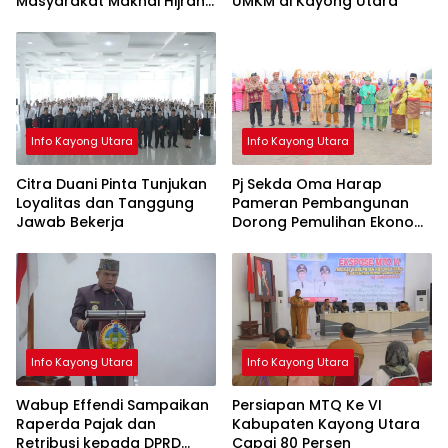
Masyarakat Maknai Hijrah
UMKM di Kayong Utara
Rasulullah
Info Kayong Utara
Info Kayong Utara
Citra Duani Pinta Tunjukan
Pj Sekda Oma Harap
Loyalitas dan Tanggung
Pameran Pembangunan
Jawab Bekerja
Dorong Pemulihan Ekonomi
Masyarakat
Info Kayong Utara
Info Kayong Utara
Wabup Effendi Sampaikan
Persiapan MTQ Ke VI
Raperda Pajak dan
Kabupaten Kayong Utara
Retribusi kepada DPRD
Capai 80 Persen