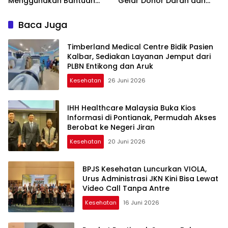
Menggunakan Bantuan
Gelar Donor Darah dan
Robot
Pengobatan Gratis
Baca Juga
Timberland Medical Centre Bidik Pasien
Kalbar, Sediakan Layanan Jemput dari
PLBN Entikong dan Aruk
Kesehatan
26 Juni 2026
IHH Healthcare Malaysia Buka Kios
Informasi di Pontianak, Permudah Akses
Berobat ke Negeri Jiran
Kesehatan
20 Juni 2026
BPJS Kesehatan Luncurkan VIOLA,
Urus Administrasi JKN Kini Bisa Lewat
Video Call Tanpa Antre
Kesehatan
16 Juni 2026