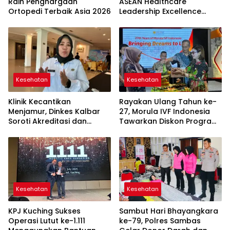
Raih Penghargaan
ASEAN Healthcare
Ortopedi Terbaik Asia 2026
Leadership Excellence
Award
Kesehatan
Kesehatan
Klinik Kecantikan
Rayakan Ulang Tahun ke-
Menjamur, Dinkes Kalbar
27, Morula IVF Indonesia
Soroti Akreditasi dan
Tawarkan Diskon Program
Limbah Medis
Bayi Tabung
Kesehatan
Kesehatan
KPJ Kuching Sukses
Sambut Hari Bhayangkara
Operasi Lutut ke-1.111
ke-79, Polres Sambas