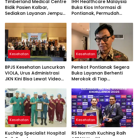
Timberland Medical Centre
IHH Healthcare Malaysia
Bidik Pasien Kalbar,
Buka Kios Informasi di
Sediakan Layanan Jemput
Pontianak, Permudah
dari PLBN Entikong dan
Akses Berobat ke Negeri
Aruk
Jiran
Kesehatan
Kesehatan
BPJS Kesehatan Luncurkan
Pemkot Pontianak Segera
VIOLA, Urus Administrasi
Buka Layanan Berhenti
JKN Kini Bisa Lewat Video
Merokok di Tiap
Call Tanpa Antre
Puskesmas
Kesehatan
Kesehatan
Kuching Specialist Hospital
RS Normah Kuching Raih