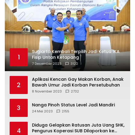
Sugiarto Kembali Terpilih Jadi Ketua IKA
1
Fisip Untan Ketapang
7 Desember 2023
3122
Aplikasi Kencan Gay Makan Korban, Anak
2
Bawah Umur Jadi Korban Persetubuhan
8 November 2023
2732
Nanga Pinoh Status Level Jadi Mandiri
3
24 Mei 2023
2155
Diduga Gelapkan Ratusan Juta Uang SHK,
4
Pengurus Koperasi SUB Dilaporkan ke