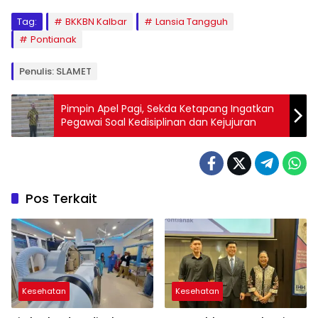
Tag:
BKKBN Kalbar
Lansia Tangguh
Pontianak
Penulis: SLAMET
Pimpin Apel Pagi, Sekda Ketapang Ingatkan
Pegawai Soal Kedisiplinan dan Kejujuran
Pos Terkait
Kesehatan
Kesehatan