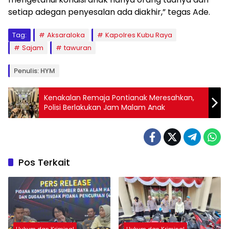
setiap adegan penyesalan ada diakhir,” tegas Ade.
Tag:
Aksaraloka
Kapolres Kubu Raya
Sajam
tawuran
Penulis: HYM
Kenakalan Remaja Pontianak Meresahkan,
Polisi Berlakukan Jam Malam Anak
Pos Terkait
Hukum dan Kriminal
Hukum dan Kriminal