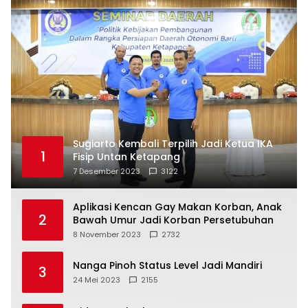
Sugiarto Kembali Terpilih Jadi Ketua IKA
1
Fisip Untan Ketapang
7 Desember 2023
3122
Aplikasi Kencan Gay Makan Korban, Anak
2
Bawah Umur Jadi Korban Persetubuhan
8 November 2023
2732
Nanga Pinoh Status Level Jadi Mandiri
3
24 Mei 2023
2155