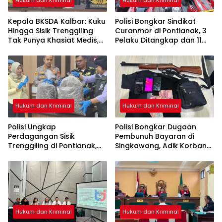
Kepala BKSDA Kalbar: Kuku
Polisi Bongkar Sindikat
Hingga Sisik Trenggiling
Curanmor di Pontianak, 3
Tak Punya Khasiat Medis,
Pelaku Ditangkap dan 11
Itu Cuma Mitos
Motor Disita
Hukum dan Kriminal
Hukum dan Kriminal
Polisi Ungkap
Polisi Bongkar Dugaan
Perdagangan Sisik
Pembunuh Bayaran di
Trenggiling di Pontianak,
Singkawang, Adik Korban
Sita 551 Kg Sisik dan 42 Kg
Jadi Tersangka
Kuku
Hukum dan Kriminal
Hukum dan Kriminal