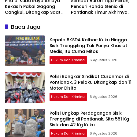
Pria di Kubu Raya Aniaya
Sempat Buron Tiga Pekan,
Kekasih Pakai Gagang
Pencuri Honda Genio di
Cangkul, Ditangkap Saat
Pontianak Timur Akhirnya
Hendak Kabur Naik Kapal
Dibekuk Tim Berang-
Berang
Baca Juga
Kepala BKSDA Kalbar: Kuku Hingga
Sisik Trenggiling Tak Punya Khasiat
Medis, Itu Cuma Mitos
Hukum Dan Kriminal
6 Agustus 2026
Polisi Bongkar Sindikat Curanmor di
Pontianak, 3 Pelaku Ditangkap dan 11
Motor Disita
Hukum Dan Kriminal
6 Agustus 2026
Polisi Ungkap Perdagangan Sisik
Trenggiling di Pontianak, Sita 551 Kg
Sisik dan 42 Kg Kuku
Hukum Dan Kriminal
6 Agustus 2026