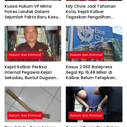
Kuasa Hukum VP Minta
Edy Chow Jadi Tahanan
Polres Landak Dalami
Kota, Kejati Kalbar
Sejumlah Fakta Baru Kasus
Tegaskan Pengalihan
Kematian Veggie
Penahanan Kewenangan
Hakim
Hukum dan Kriminal
Hukum dan Kriminal
Kejati Kalbar Periksa
Kasus 2.060 Balepress
Internal Pegawai Kejari
Ilegal Rp 16,48 Miliar di
Sekadau, Buntut Dugaan
Kalbar Belum Tetapkan
Perampasan Emas
Tersangka, Enam Saksi
Sudah Diperiksa
Hukum dan Kriminal
Hukum dan Kriminal