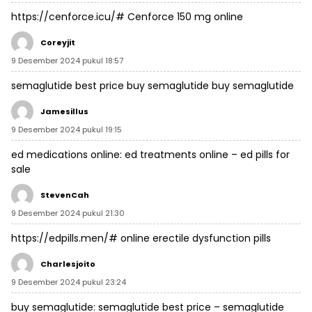
https://cenforce.icu/#
Cenforce 150 mg online
Coreyjit
9 Desember 2024 pukul 18:57
semaglutide best price
buy semaglutide
buy semaglutide
Jamesillus
9 Desember 2024 pukul 19:15
ed medications online:
ed treatments online
– ed pills for
sale
StevenCah
9 Desember 2024 pukul 21:30
https://edpills.men/#
online erectile dysfunction pills
Charlesjoito
9 Desember 2024 pukul 23:24
buy semaglutide:
semaglutide best price
– semaglutide