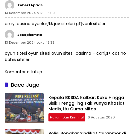
RobertApads
13 Desember 2024 pukul 15:09
en iyi casino oyunlarД±
jav siteleri
gГјvenli siteler
JosephsmIto
13 Desember 2024 pukul 18:33
oyun sitesi oyun sitesi oyun sitesi:
casimo
– canlД± casino
bahis siteleri
Komentar ditutup.
Baca Juga
Kepala BKSDA Kalbar: Kuku Hingga
Sisik Trenggiling Tak Punya Khasiat
Medis, Itu Cuma Mitos
Hukum Dan Kriminal
6 Agustus 2026
Polisi Bongkar Sindikat Curanmor di