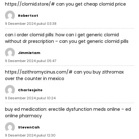
https://clomid.store/#
can you get cheap clomid price
Robertsot
9 Desember 2024 pukul 03:38
can i order clomid pills:
how can i get generic clomid
without dr prescription
– can you get generic clomid pills
Jimmietam
9 Desember 2024 pukul 05:47
https://azithromycinus.com/#
can you buy zithromax
over the counter in mexico
Charlesjoito
9 Desember 2024 pukul 10:24
buy ed medication:
erectile dysfunction meds online
– ed
online pharmacy
StevenCah
9 Desember 2024 pukul 12:30