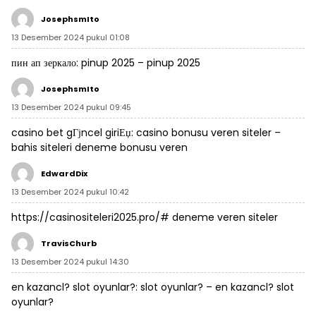
JosephsmIto
13 Desember 2024 pukul 01:08
пин ап зеркало:
pinup 2025
– pinup 2025
JosephsmIto
13 Desember 2024 pukul 09:45
casino bet gГјncel giriЕџ:
casino bonusu veren siteler
–
bahis siteleri deneme bonusu veren
EdwardDix
13 Desember 2024 pukul 10:42
https://casinositeleri2025.pro/#
deneme veren siteler
TravisChurb
13 Desember 2024 pukul 14:30
en kazancl? slot oyunlar?:
slot oyunlar?
– en kazancl? slot
oyunlar?