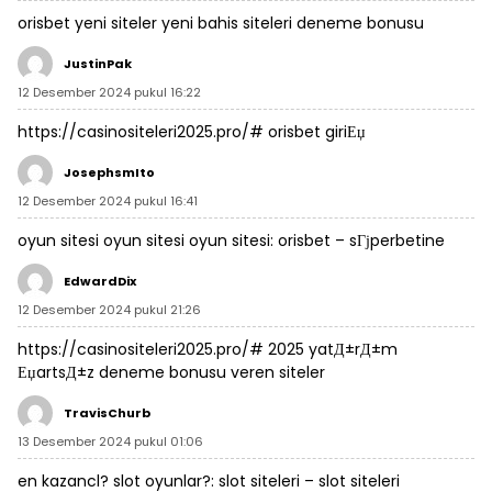
orisbet
yeni siteler
yeni bahis siteleri deneme bonusu
JustinPak
12 Desember 2024 pukul 16:22
https://casinositeleri2025.pro/#
orisbet giriЕџ
JosephsmIto
12 Desember 2024 pukul 16:41
oyun sitesi oyun sitesi oyun sitesi:
orisbet
– sГјperbetine
EdwardDix
12 Desember 2024 pukul 21:26
https://casinositeleri2025.pro/#
2025 yatД±rД±m
ЕџartsД±z deneme bonusu veren siteler
TravisChurb
13 Desember 2024 pukul 01:06
en kazancl? slot oyunlar?:
slot siteleri
– slot siteleri