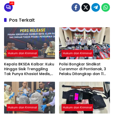
49
Pos Terkait
Hukum dan Kriminal
Hukum dan Kriminal
Kepala BKSDA Kalbar: Kuku
Polisi Bongkar Sindikat
Hingga Sisik Trenggiling
Curanmor di Pontianak, 3
Tak Punya Khasiat Medis,
Pelaku Ditangkap dan 11
Itu Cuma Mitos
Motor Disita
Hukum dan Kriminal
Hukum dan Kriminal