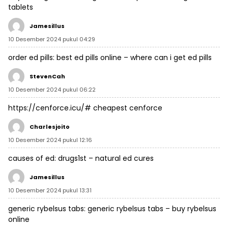
tablets
Jamesillus
10 Desember 2024 pukul 04:29
order ed pills:
best ed pills online
– where can i get ed pills
StevenCah
10 Desember 2024 pukul 06:22
https://cenforce.icu/#
cheapest cenforce
Charlesjoito
10 Desember 2024 pukul 12:16
causes of ed:
drugs1st
– natural ed cures
Jamesillus
10 Desember 2024 pukul 13:31
generic rybelsus tabs:
generic rybelsus tabs
– buy rybelsus
online