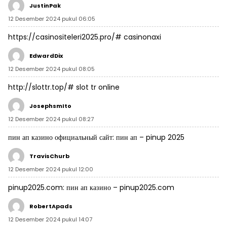
JustinPak
12 Desember 2024 pukul 06:05
https://casinositeleri2025.pro/#
casinonaxi
EdwardDix
12 Desember 2024 pukul 08:05
http://slottr.top/#
slot tr online
JosephsmIto
12 Desember 2024 pukul 08:27
пин ап казино официальный сайт:
пин ап
– pinup 2025
TravisChurb
12 Desember 2024 pukul 12:00
pinup2025.com:
пин ап казино
– pinup2025.com
RobertApads
12 Desember 2024 pukul 14:07