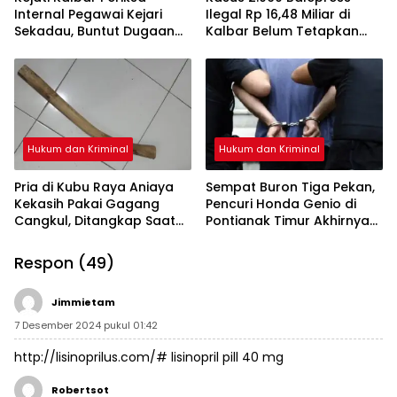
Internal Pegawai Kejari
Ilegal Rp 16,48 Miliar di
Sekadau, Buntut Dugaan
Kalbar Belum Tetapkan
Perampasan Emas
Tersangka, Enam Saksi
Sudah Diperiksa
Hukum dan Kriminal
Hukum dan Kriminal
Pria di Kubu Raya Aniaya
Sempat Buron Tiga Pekan,
Kekasih Pakai Gagang
Pencuri Honda Genio di
Cangkul, Ditangkap Saat
Pontianak Timur Akhirnya
Hendak Kabur Naik Kapal
Dibekuk Tim Berang-
Berang
Respon (49)
Jimmietam
7 Desember 2024 pukul 01:42
http://lisinoprilus.com/#
lisinopril pill 40 mg
Robertsot