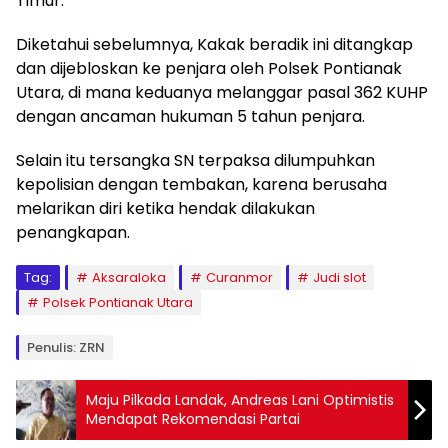
Timur.
Diketahui sebelumnya, Kakak beradik ini ditangkap
dan dijebloskan ke penjara oleh Polsek Pontianak
Utara, di mana keduanya melanggar pasal 362 KUHP
dengan ancaman hukuman 5 tahun penjara.
Selain itu tersangka SN terpaksa dilumpuhkan
kepolisian dengan tembakan, karena berusaha
melarikan diri ketika hendak dilakukan
penangkapan.
Tag:
Aksaraloka
Curanmor
Judi slot
Polsek Pontianak Utara
Penulis: ZRN
Maju Pilkada Landak, Andreas Lani Optimistis
Mendapat Rekomendasi Partai