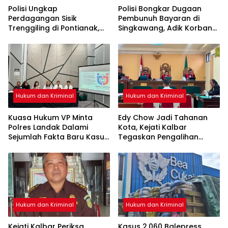
Polisi Ungkap
Polisi Bongkar Dugaan
Perdagangan Sisik
Pembunuh Bayaran di
Trenggiling di Pontianak,
Singkawang, Adik Korban
Sita 551 Kg Sisik dan 42 Kg
Jadi Tersangka
Kuku
Hukum dan Kriminal
Hukum dan Kriminal
Kuasa Hukum VP Minta
Edy Chow Jadi Tahanan
Polres Landak Dalami
Kota, Kejati Kalbar
Sejumlah Fakta Baru Kasus
Tegaskan Pengalihan
Kematian Veggie
Penahanan Kewenangan
Hakim
Hukum dan Kriminal
Hukum dan Kriminal
Kejati Kalbar Periksa
Kasus 2.060 Balepress