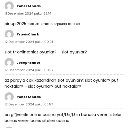
RobertApads
11 Desember 2024 pukul 22:14
pinup 2025
пин ап казино зеркало
пин ап
TravisChurb
12 Desember 2024 pukul 00:01
slot tr online:
slot oyunlar?
– slot oyunlar?
JosephsmIto
12 Desember 2024 pukul 00:37
az parayla cok kazandiran slot oyunlar?:
slot oyunlar? puf
noktalar?
– slot oyunlar? puf noktalar?
RobertApads
12 Desember 2024 pukul 05:57
en gГјvenilir online casino
yatД±rД±m bonusu veren siteler
bonus veren bahis siteleri casino