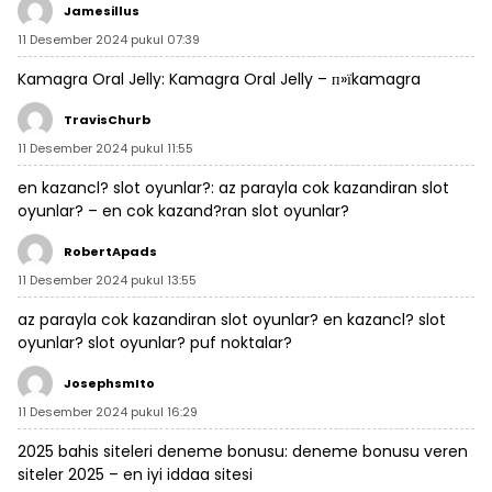
Jamesillus
11 Desember 2024 pukul 07:39
Kamagra Oral Jelly:
Kamagra Oral Jelly
– п»їkamagra
TravisChurb
11 Desember 2024 pukul 11:55
en kazancl? slot oyunlar?:
az parayla cok kazandiran slot
oyunlar?
– en cok kazand?ran slot oyunlar?
RobertApads
11 Desember 2024 pukul 13:55
az parayla cok kazandiran slot oyunlar?
en kazancl? slot
oyunlar?
slot oyunlar? puf noktalar?
JosephsmIto
11 Desember 2024 pukul 16:29
2025 bahis siteleri deneme bonusu:
deneme bonusu veren
siteler 2025
– en iyi iddaa sitesi