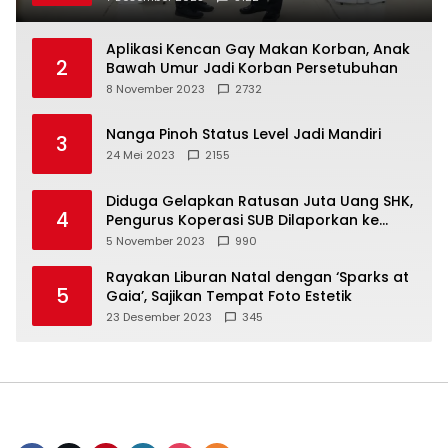
Aplikasi Kencan Gay Makan Korban, Anak
2
Bawah Umur Jadi Korban Persetubuhan
8 November 2023
2732
Nanga Pinoh Status Level Jadi Mandiri
3
24 Mei 2023
2155
Diduga Gelapkan Ratusan Juta Uang SHK,
4
Pengurus Koperasi SUB Dilaporkan ke
Polisi
5 November 2023
990
Rayakan Liburan Natal dengan ‘Sparks at
5
Gaia’, Sajikan Tempat Foto Estetik
23 Desember 2023
345