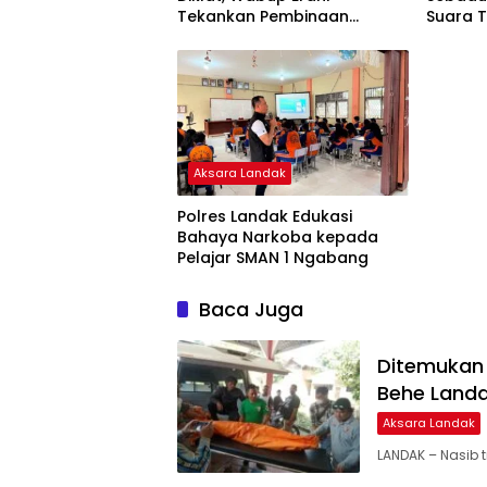
Tekankan Pembinaan
Suara 
Karakter dan Larang
Kekerasan
Aksara Landak
Polres Landak Edukasi
Bahaya Narkoba kepada
Pelajar SMAN 1 Ngabang
Baca Juga
Ditemukan 
Behe Land
Aksara Landak
LANDAK – Nasib 