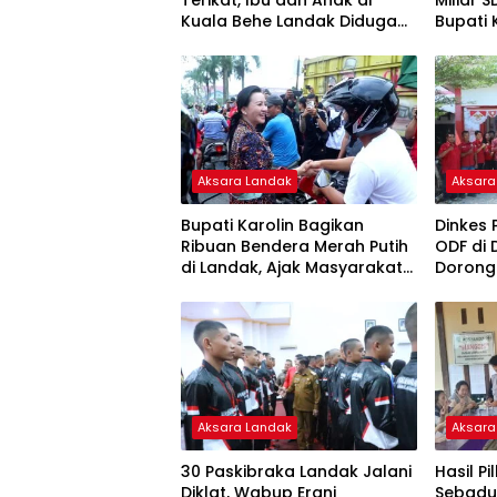
Terikat, Ibu dan Anak di
Miliar 
Kuala Behe Landak Diduga
Bupati 
Korban Perampokan
Pahami
Alpha
Aksara Landak
Aksara
Bupati Karolin Bagikan
Dinkes 
Ribuan Bendera Merah Putih
ODF di 
di Landak, Ajak Masyarakat
Dorong
Jaga Persatuan
Semba
Aksara Landak
Aksara
30 Paskibraka Landak Jalani
Hasil P
Diklat, Wabup Erani
Sebadu 