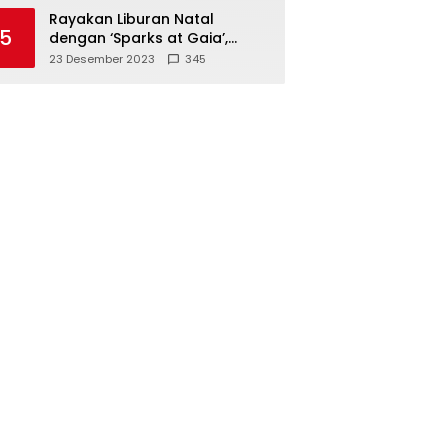
Polisi
Rayakan Liburan Natal
5
dengan ‘Sparks at Gaia’,
Sajikan Tempat Foto Estetik
23 Desember 2023
345