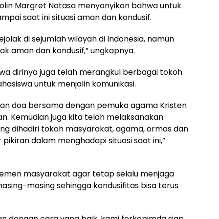
arolin Margret Natasa menyanyikan bahwa untuk
mpai saat ini situasi aman dan kondusif.
jolak di sejumlah wilayah di Indonesia, namun
dak aman dan kondusif,” ungkapnya.
a dirinya juga telah merangkul berbagai tokoh
hasiswa untuk menjalin komunikasi.
akan doa bersama dengan pemuka agama Kristen
man. Kemudian juga kita telah melaksanakan
g dihadiri tokoh masyarakat, agama, ormas dan
pikiran dalam menghadapi situasi saat ini,”
elemen masyarakat agar tetap selalu menjaga
sing-masing sehingga kondusifitas bisa terus
n dengan cara yang baik, kami forkopimda siap