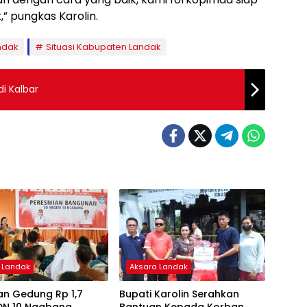
” pungkas Karolin.
ndak
Situasi Kabupaten Landak
di Kalbar
 Landak
Aksara Landak
an Gedung Rp 1,7
Bupati Karolin Serahkan