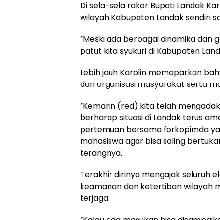
Di sela-sela rakor Bupati Landak K
wilayah Kabupaten Landak sendiri sa
“Meski ada berbagai dinamika dan ge
patut kita syukuri di Kabupaten Lan
Lebih jauh Karolin memaparkan bahw
dan organisasi masyarakat serta ma
“Kemarin (red) kita telah mengad
berharap situasi di Landak terus a
pertemuan bersama forkopimda yan
mahasiswa agar bisa saling bertukar 
terangnya.
Terakhir dirinya mengajak seluruh 
keamanan dan ketertiban wilayah ma
terjaga.
“Kalau ada masukan bisa disampaika