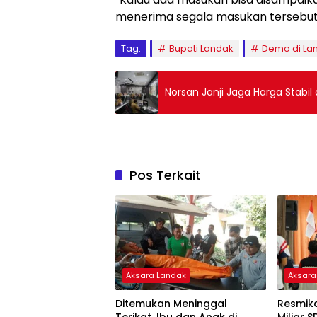
menerima segala masukan tersebut,
Tag:
Bupati Landak
Demo di La
Norsan Janji Jaga Harga Stabil 
Pos Terkait
Aksara Landak
Aksara
Ditemukan Meninggal
Resmik