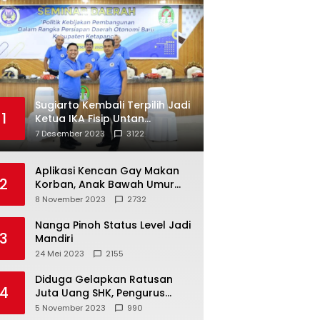
Sugiarto Kembali Terpilih Jadi
1
Ketua IKA Fisip Untan
Ketapang
7 Desember 2023
3122
Aplikasi Kencan Gay Makan
2
Korban, Anak Bawah Umur
Jadi Korban Persetubuhan
8 November 2023
2732
Nanga Pinoh Status Level Jadi
3
Mandiri
24 Mei 2023
2155
Diduga Gelapkan Ratusan
4
Juta Uang SHK, Pengurus
Koperasi SUB Dilaporkan ke
5 November 2023
990