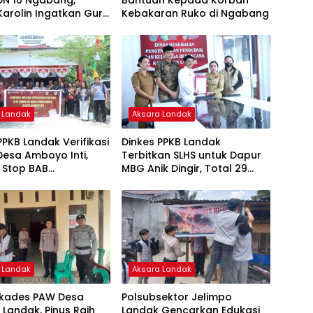
SDN 10 Ngabang,
Bantuan Kepada Korban
Karolin Ingatkan Guru
Kebakaran Ruko di Ngabang
 Karakter Generasi
 Landak
Aksara Landak
PPKB Landak Verifikasi
Dinkes PPKB Landak
Desa Amboyo Inti,
Terbitkan SLHS untuk Dapur
 Stop BAB
MBG Anik Dingir, Total 29
rangan
SPPG Sudah Bersertifikat
 Landak
Aksara Landak
ilkades PAW Desa
Polsubsektor Jelimpo
Landak, Pinus Raih
Landak Gencarkan Edukasi