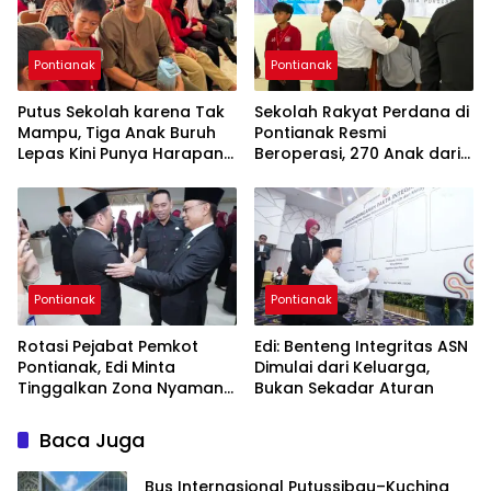
Pontianak
Pontianak
Putus Sekolah karena Tak
Sekolah Rakyat Perdana di
Mampu, Tiga Anak Buruh
Pontianak Resmi
Lepas Kini Punya Harapan
Beroperasi, 270 Anak dari
Baru di Sekolah Rakyat
Keluarga Miskin Mulai
Menimba Ilmu
Pontianak
Pontianak
Rotasi Pejabat Pemkot
Edi: Benteng Integritas ASN
Pontianak, Edi Minta
Dimulai dari Keluarga,
Tinggalkan Zona Nyaman
Bukan Sekadar Aturan
dan Percepat Pelayanan
Publik
Baca Juga
Bus Internasional Putussibau–Kuching