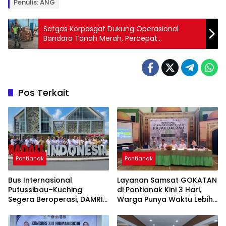
Penulis: ANG
Satgas Korpasgat Dukung Operasional
Bandara Tanah Merah, Percepat
Pembangunan Boven Digoel
Pos Terkait
Pontianak
Pontianak
Bus Internasional
Layanan Samsat GOKATAN
Putussibau–Kuching
di Pontianak Kini 3 Hari,
Segera Beroperasi, DAMRI
Warga Punya Waktu Lebih
Kantongi Restu Pemerintah
Lama Bayar Pajak
Sarawak