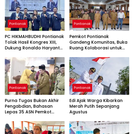
Pontianak
Pontianak
PC HIKMAHBUDHI Pontianak
Pemkot Pontianak
Tolak Hasil Kongres XIII,
Gandeng Komunitas, Buka
Dukung Ronaldo Haryanto
Ruang Kolaborasi untuk
Jadi Ketua Umum
Pembangunan Kota
Pontianak
Pontianak
Purna Tugas Bukan Akhir
Edi Ajak Warga Kibarkan
Pengabdian, Bahasan
Merah Putih Sepanjang
Lepas 35 ASN Pemkot
Agustus
Pontianak