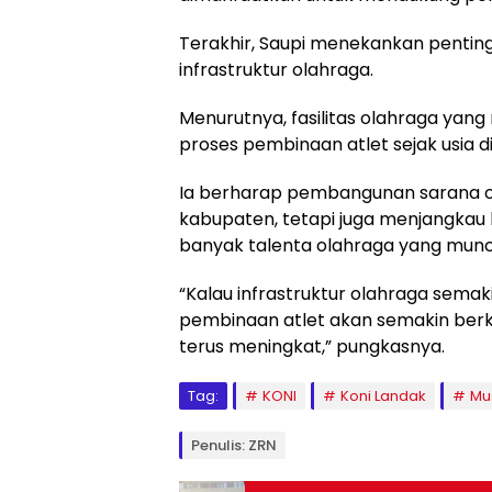
Terakhir, Saupi menekankan pent
infrastruktur olahraga.
Menurutnya, fasilitas olahraga yan
proses pembinaan atlet sejak usia di
Ia berharap pembangunan sarana ola
kabupaten, tetapi juga menjangka
banyak talenta olahraga yang muncu
“Kalau infrastruktur olahraga sema
pembinaan atlet akan semakin ber
terus meningkat,” pungkasnya.
Tag:
KONI
Koni Landak
Mu
Penulis: ZRN