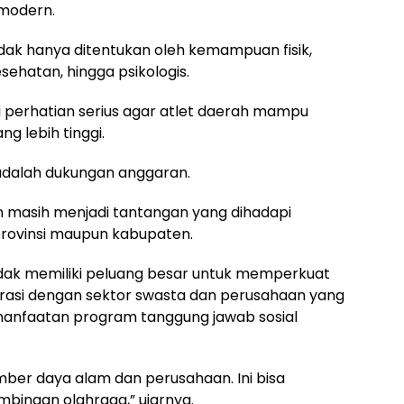
modern.
tidak hanya ditentukan oleh kemampuan fisik,
esehatan, hingga psikologis.
di perhatian serius agar atlet daerah mampu
ng lebih tinggi.
 adalah dukungan anggaran.
 masih menjadi tantangan yang dihadapi
t provinsi maupun kabupaten.
andak memiliki peluang besar untuk memperkuat
rasi dengan sektor swasta dan perusahaan yang
manfaatan program tanggung jawab sosial
mber daya alam dan perusahaan. Ini bisa
inaan olahraga,” ujarnya.