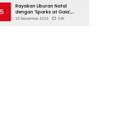
Polisi
Rayakan Liburan Natal
5
dengan ‘Sparks at Gaia’,
Sajikan Tempat Foto Estetik
23 Desember 2023
345