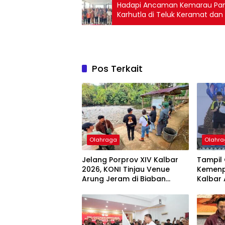
Hadapi Ancaman Kemarau Panj
Karhutla di Teluk Keramat da
Pos Terkait
Olahraga
Olahr
Jelang Porprov XIV Kalbar
Tampil 
2026, KONI Tinjau Venue
Kemenp
Arung Jeram di Biaban
Kalbar 
Sekadau
Borong 
Gelar P