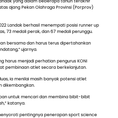
andak yang dalam beberapa tahun terakhir
tas ajang Pekan Olahraga Provinsi (Porprov)
22 Landak berhasil menempati posisi runner up
as, 73 medali perak, dan 67 medali perunggu.
gaan bersama dan harus terus dipertahankan
datang,” ujarnya.
ng harus menjadi perhatian pengurus KONI
t pembinaan atlet secara berkelanjutan.
as, ia menilai masih banyak potensi atlet
n dikembangkan.
pan untuk mencari dan membina bibit-bibit
ah,” katanya.
 menyoroti pentingnya penerapan sport science