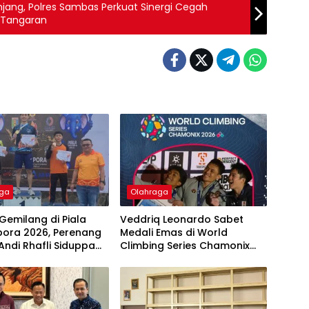
ang, Polres Sambas Perkuat Sinergi Cegah
n Tangaran
aga
Olahraga
Gemilang di Piala
Veddriq Leonardo Sabet
ora 2026, Perenang
Medali Emas di World
Andi Rhafli Siduppa
Climbing Series Chamonix
10 Medali dan Raih
2026
erenang Terbaik