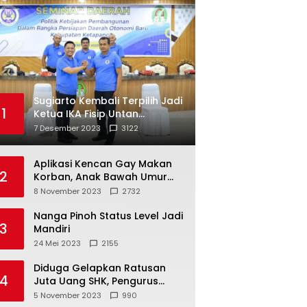
Sugiarto Kembali Terpilih Jadi
1
Ketua IKA Fisip Untan
Ketapang
7 Desember 2023
3122
Aplikasi Kencan Gay Makan
2
Korban, Anak Bawah Umur
Jadi Korban Persetubuhan
8 November 2023
2732
Nanga Pinoh Status Level Jadi
3
Mandiri
24 Mei 2023
2155
Diduga Gelapkan Ratusan
4
Juta Uang SHK, Pengurus
Koperasi SUB Dilaporkan ke
5 November 2023
990