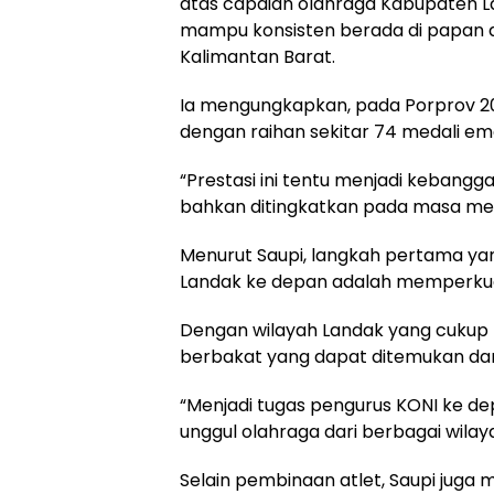
atas capaian olahraga Kabupaten L
mampu konsisten berada di papan a
Kalimantan Barat.
Ia mengungkapkan, pada Porprov 20
dengan raihan sekitar 74 medali em
“Prestasi ini tentu menjadi kebang
bahkan ditingkatkan pada masa men
Menurut Saupi, langkah pertama ya
Landak ke depan adalah memperkua
Dengan wilayah Landak yang cukup lu
berbakat yang dapat ditemukan da
“Menjadi tugas pengurus KONI ke de
unggul olahraga dari berbagai wilay
Selain pembinaan atlet, Saupi juga