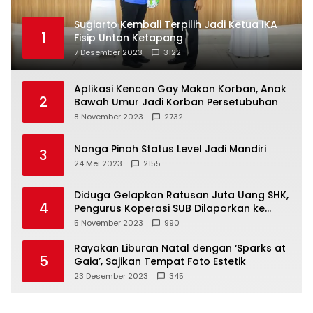
Sugiarto Kembali Terpilih Jadi Ketua IKA
1
Fisip Untan Ketapang
7 Desember 2023
3122
Aplikasi Kencan Gay Makan Korban, Anak
2
Bawah Umur Jadi Korban Persetubuhan
8 November 2023
2732
Nanga Pinoh Status Level Jadi Mandiri
3
24 Mei 2023
2155
Diduga Gelapkan Ratusan Juta Uang SHK,
4
Pengurus Koperasi SUB Dilaporkan ke
Polisi
5 November 2023
990
Rayakan Liburan Natal dengan ‘Sparks at
5
Gaia’, Sajikan Tempat Foto Estetik
23 Desember 2023
345