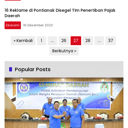
16 Reklame di Pontianak Disegel Tim Penertiban Pajak
Daerah
Ekonomi
16 Desember 2022
Paginasi
« Kembali
1
…
26
27
28
…
37
pos
Berikutnya »
Popular Posts