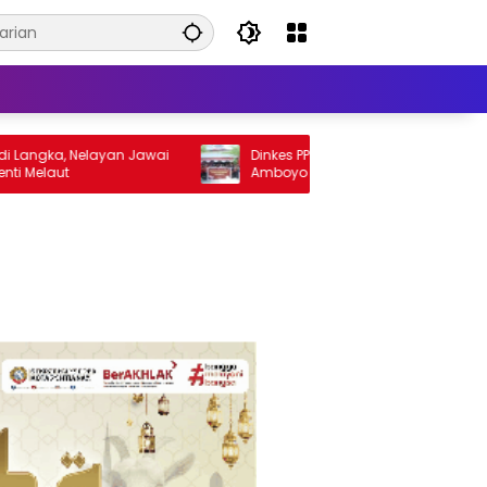
a, Nelayan Jawai
Dinkes PPKB Landak Verifikasi ODF di Desa
ut
Amboyo Inti, Dorong Stop BAB
Sembarangan