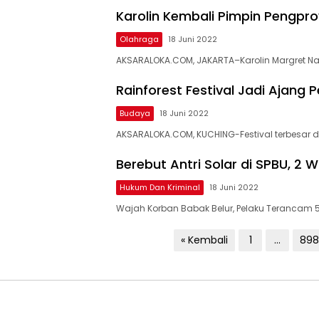
Karolin Kembali Pimpin Pengprov
Olahraga
18 Juni 2022
AKSARALOKA.COM, JAKARTA–Karolin Margret N
Rainforest Festival Jadi Ajang 
Budaya
18 Juni 2022
AKSARALOKA.COM, KUCHING-Festival terbesar di
Berebut Antri Solar di SPBU, 2 
Hukum Dan Kriminal
18 Juni 2022
Wajah Korban Babak Belur, Pelaku Terancam 
Paginasi
« Kembali
1
…
898
pos