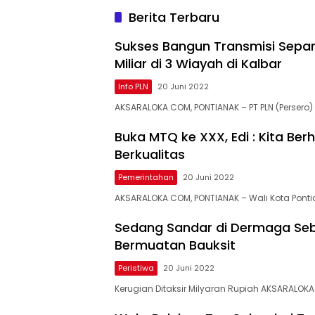
Berita Terbaru
Sukses Bangun Transmisi Sepanj
Miliar di 3 Wiayah di Kalbar
Info PLN
20 Juni 2022
AKSARALOKA.COM, PONTIANAK – PT PLN (Persero) 
Buka MTQ ke XXX, Edi : Kita Be
Berkualitas
Pemerintahan
20 Juni 2022
AKSARALOKA.COM, PONTIANAK – Wali Kota Pontia
Sedang Sandar di Dermaga Se
Bermuatan Bauksit
Peristiwa
20 Juni 2022
Kerugian Ditaksir Milyaran Rupiah AKSARALO
aksaraloka.com