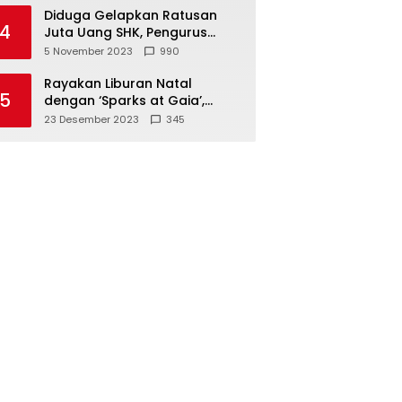
Diduga Gelapkan Ratusan
4
Juta Uang SHK, Pengurus
Koperasi SUB Dilaporkan ke
5 November 2023
990
Polisi
Rayakan Liburan Natal
5
dengan ‘Sparks at Gaia’,
Sajikan Tempat Foto Estetik
23 Desember 2023
345