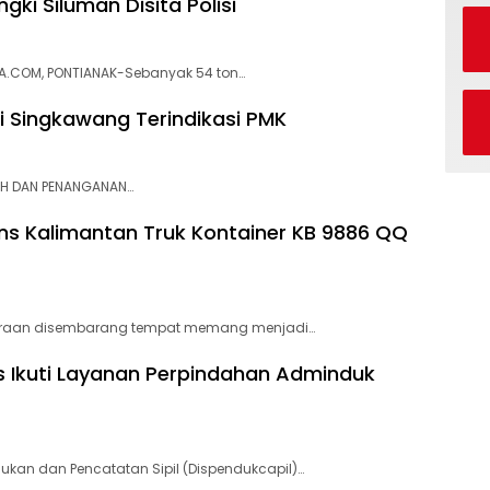
ki Siluman Disita Polisi
A.COM, PONTIANAK-Sebanyak 54 ton…
di Singkawang Terindikasi PMK
AH DAN PENANGANAN…
rans Kalimantan Truk Kontainer KB 9886 QQ
araan disembarang tempat memang menjadi…
 Ikuti Layanan Perpindahan Adminduk
an dan Pencatatan Sipil (Dispendukcapil)…