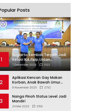
Popular Posts
Sugiarto Kembali Terpilih Jadi
1
Ketua IKA Fisip Untan
Ketapang
7 Desember 2023
3122
Aplikasi Kencan Gay Makan
2
Korban, Anak Bawah Umur
Jadi Korban Persetubuhan
8 November 2023
2732
Nanga Pinoh Status Level Jadi
3
Mandiri
24 Mei 2023
2155