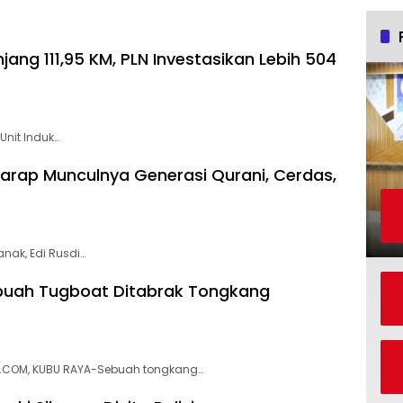
ang 111,95 KM, PLN Investasikan Lebih 504
Unit Induk…
rharap Munculnya Generasi Qurani, Cerdas,
nak, Edi Rusdi…
buah Tugboat Ditabrak Tongkang
KA.COM, KUBU RAYA-Sebuah tongkang…