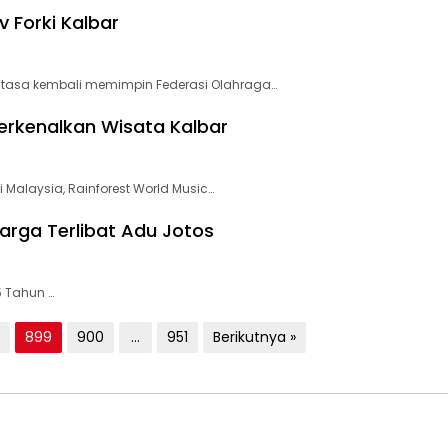
 Forki Kalbar
atasa kembali memimpin Federasi Olahraga…
Perkenalkan Wisata Kalbar
 Malaysia, Rainforest World Music…
Warga Terlibat Adu Jotos
5 Tahun …
899
900
…
951
Berikutnya »