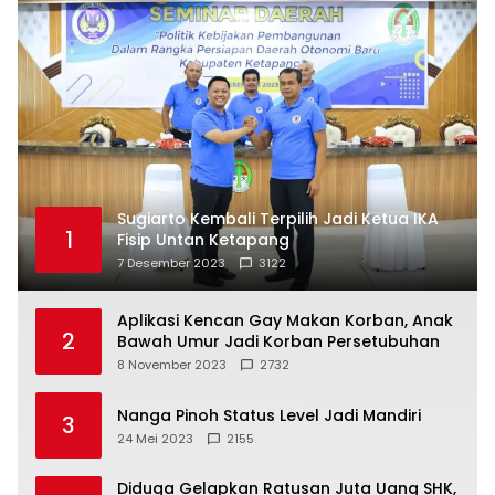
Sugiarto Kembali Terpilih Jadi Ketua IKA
1
Fisip Untan Ketapang
7 Desember 2023
3122
Aplikasi Kencan Gay Makan Korban, Anak
2
Bawah Umur Jadi Korban Persetubuhan
8 November 2023
2732
Nanga Pinoh Status Level Jadi Mandiri
3
24 Mei 2023
2155
Diduga Gelapkan Ratusan Juta Uang SHK,