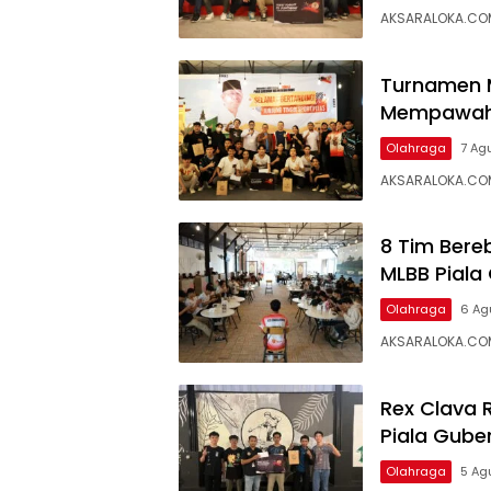
AKSARALOKA.COM
Turnamen M
Mempawah,
Olahraga
7 Ag
AKSARALOKA.COM,
8 Tim Bere
MLBB Piala
Olahraga
6 Ag
AKSARALOKA.COM
Rex Clava 
Piala Gube
Olahraga
5 Ag