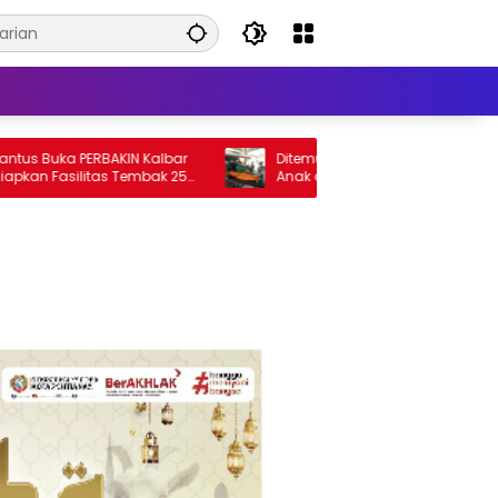
ERBAKIN Kalbar
Ditemukan Meninggal Terikat, Ibu dan
itas Tembak 25
Anak di Kuala Behe Landak Diduga
Korban Perampokan