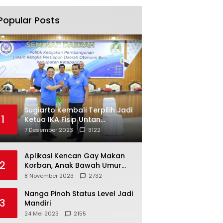
Popular Posts
Sugiarto Kembali Terpilih Jadi
1
Ketua IKA Fisip Untan
Ketapang
7 Desember 2023
3122
Aplikasi Kencan Gay Makan
2
Korban, Anak Bawah Umur
Jadi Korban Persetubuhan
8 November 2023
2732
Nanga Pinoh Status Level Jadi
3
Mandiri
24 Mei 2023
2155