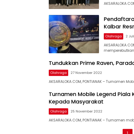
AKSARALOKA.COM,
Pendaftara
Kalbar Resm
Olahraga
2 Jul
AKSARALOKA.COM
memperebutkan
Tundukkan Prime Raven, Paradox
Olahraga
27 November 2022
AKSARALOKA.COM, PONTIANAK – Turnamen Mobil
Turnamen Mobile Legend Piala 
Kepada Masyarakat
Olahraga
25 November 2022
AKSARALOKA.COM, PONTIANAK – Turnamen mobil
Paginasi
1