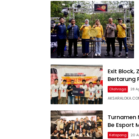
Exit Block,
Bertarung 
Olahraga
28 A
AKSARALOKA.COM,
Turnamen M
Be Esport 
Ketapang
20 A