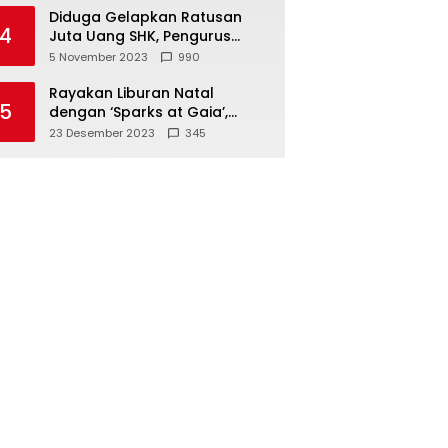
Diduga Gelapkan Ratusan
4
Juta Uang SHK, Pengurus
Koperasi SUB Dilaporkan ke
5 November 2023
990
Polisi
Rayakan Liburan Natal
5
dengan ‘Sparks at Gaia’,
Sajikan Tempat Foto Estetik
23 Desember 2023
345