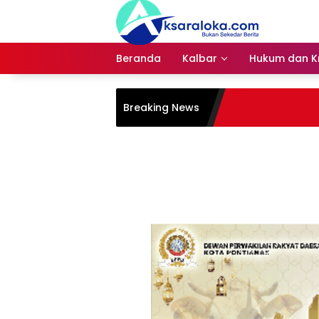
Langsung
ke
konten
Beranda
Kalbar
Hukum dan Kr
Breaking News