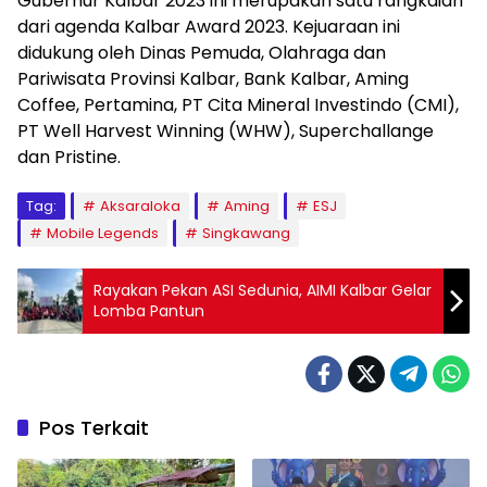
Gubernur Kalbar 2023 ini merupakan satu rangkaian
dari agenda Kalbar Award 2023. Kejuaraan ini
didukung oleh Dinas Pemuda, Olahraga dan
Pariwisata Provinsi Kalbar, Bank Kalbar, Aming
Coffee, Pertamina, PT Cita Mineral Investindo (CMI),
PT Well Harvest Winning (WHW), Superchallange
dan Pristine.
Tag:
Aksaraloka
Aming
ESJ
Mobile Legends
Singkawang
Rayakan Pekan ASI Sedunia, AIMI Kalbar Gelar
Lomba Pantun
Pos Terkait