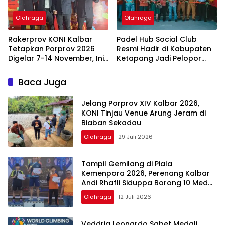
Olahraga
Olahraga
Rakerprov KONI Kalbar
Padel Hub Social Club
Tetapkan Porprov 2026
Resmi Hadir di Kabupaten
Digelar 7-14 November, Ini
Ketapang Jadi Pelopor
Pesan Daud Yordan
Olahraga Padel dan Ruang
Sosial Baru di Kalbar
Baca Juga
Jelang Porprov XIV Kalbar 2026,
KONI Tinjau Venue Arung Jeram di
Biaban Sekadau
Olahraga
29 Juli 2026
Tampil Gemilang di Piala
Kemenpora 2026, Perenang Kalbar
Andi Rhafli Siduppa Borong 10 Medali
dan Raih Gelar Perenang Terbaik
Olahraga
12 Juli 2026
Veddriq Leonardo Sabet Medali