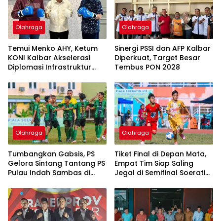
Olahraga
Olahraga
Temui Menko AHY, Ketum
Sinergi PSSI dan AFP Kalbar
KONI Kalbar Akselerasi
Diperkuat, Target Besar
Diplomasi Infrastruktur
Tembus PON 2028
Olahraga Kalbar
Olahraga
Olahraga
Tumbangkan Gabsis, PS
Tiket Final di Depan Mata,
Gelora Sintang Tantang PS
Empat Tim Siap Saling
Pulau Indah Sambas di
Jegal di Semifinal Soeratin
Final Piala Soeratin U13
U13 Kalbar
Kalbar 2026