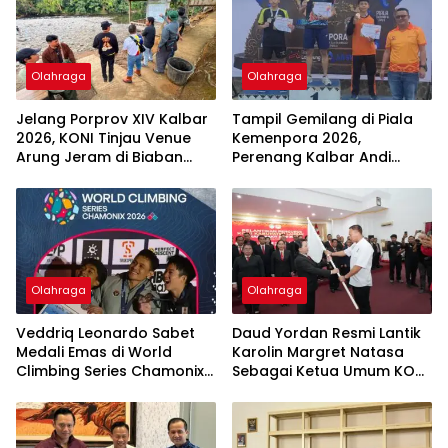
Olahraga
Olahraga
Jelang Porprov XIV Kalbar
Tampil Gemilang di Piala
2026, KONI Tinjau Venue
Kemenpora 2026,
Arung Jeram di Biaban
Perenang Kalbar Andi
Sekadau
Rhafli Siduppa Borong 10
Medali dan Raih Gelar
Perenang Terbaik
Olahraga
Olahraga
Veddriq Leonardo Sabet
Daud Yordan Resmi Lantik
Medali Emas di World
Karolin Margret Natasa
Climbing Series Chamonix
Sebagai Ketua Umum KONI
2026
Landak