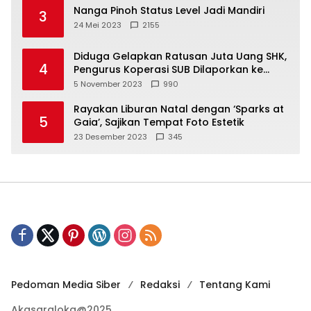
Nanga Pinoh Status Level Jadi Mandiri
3
24 Mei 2023
2155
Diduga Gelapkan Ratusan Juta Uang SHK,
4
Pengurus Koperasi SUB Dilaporkan ke
Polisi
5 November 2023
990
Rayakan Liburan Natal dengan ‘Sparks at
5
Gaia’, Sajikan Tempat Foto Estetik
23 Desember 2023
345
Pedoman Media Siber
Redaksi
Tentang Kami
Akasaraloka@2025