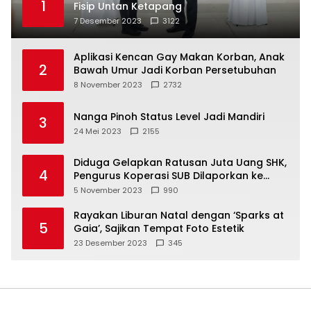
1
Fisip Untan Ketapang
7 Desember 2023
3122
Aplikasi Kencan Gay Makan Korban, Anak
2
Bawah Umur Jadi Korban Persetubuhan
8 November 2023
2732
Nanga Pinoh Status Level Jadi Mandiri
3
24 Mei 2023
2155
Diduga Gelapkan Ratusan Juta Uang SHK,
4
Pengurus Koperasi SUB Dilaporkan ke
Polisi
5 November 2023
990
Rayakan Liburan Natal dengan ‘Sparks at
5
Gaia’, Sajikan Tempat Foto Estetik
23 Desember 2023
345