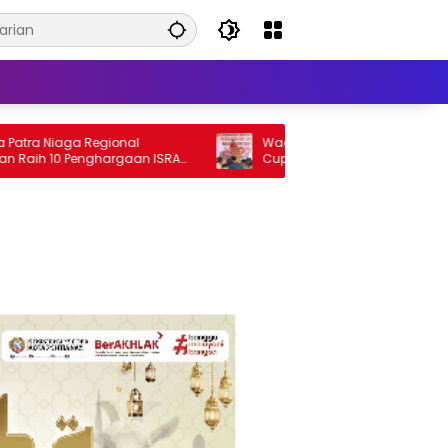
Niaga Regional
Wagub Krisantus Buka PERBAKIN Kalba
 10 Penghargaan ISRA
Cup 2026, Siapkan Fasilitas Tembak 2
dan 50 Meter