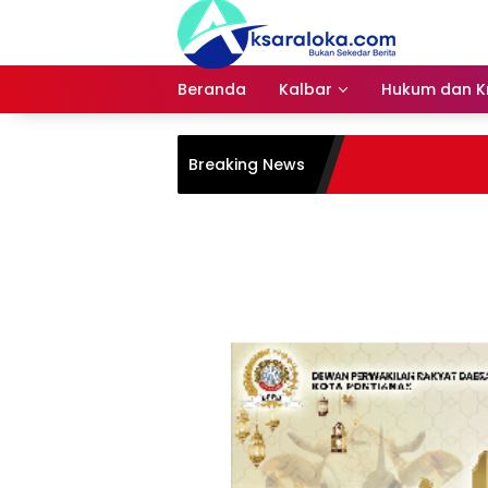
Langsung
ke
konten
Beranda
Kalbar
Hukum dan Kr
Breaking News