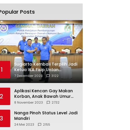
Popular Posts
Sugiarto Kembali Terpilih Jadi
1
Ketua IKA Fisip Untan
Ketapang
7 Desember 2023
3122
Aplikasi Kencan Gay Makan
2
Korban, Anak Bawah Umur
Jadi Korban Persetubuhan
8 November 2023
2732
Nanga Pinoh Status Level Jadi
3
Mandiri
24 Mei 2023
2155