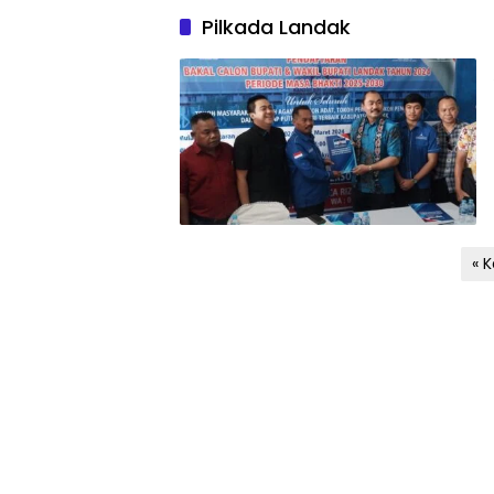
Pilkada Landak
Paginasi
« 
pos