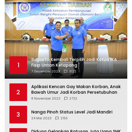
Sugiarto Kembali Terpilih Jadi Ketua IKA
1
Fisip Untan Ketapang
7 Desember 2023
3122
Aplikasi Kencan Gay Makan Korban, Anak
2
Bawah Umur Jadi Korban Persetubuhan
8 November 2023
2732
Nanga Pinoh Status Level Jadi Mandiri
3
24 Mei 2023
2155
Diduga Gelapkan Ratusan Juta Uang SHK,