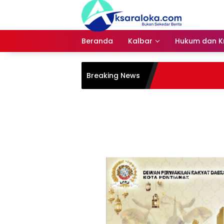
Langsung
ke
konten
Beranda
Kalbar
Hukum dan Kr
Breaking News