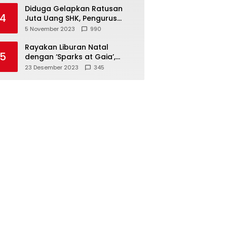
Diduga Gelapkan Ratusan
4
Juta Uang SHK, Pengurus
Koperasi SUB Dilaporkan ke
5 November 2023
990
Polisi
Rayakan Liburan Natal
5
dengan ‘Sparks at Gaia’,
Sajikan Tempat Foto Estetik
23 Desember 2023
345