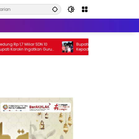
iliar SDN 10
Bupati Karolin Serahkan Bantuan
 Ingatkan Guru
Kepada Korban Kebakaran Ruko di
i Alpha
Ngabang