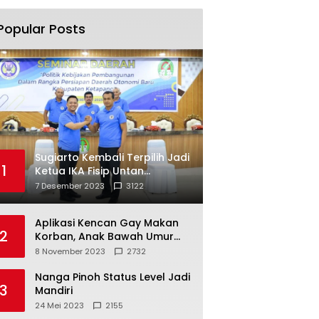
Popular Posts
Sugiarto Kembali Terpilih Jadi
1
Ketua IKA Fisip Untan
Ketapang
7 Desember 2023
3122
Aplikasi Kencan Gay Makan
2
Korban, Anak Bawah Umur
Jadi Korban Persetubuhan
8 November 2023
2732
Nanga Pinoh Status Level Jadi
3
Mandiri
24 Mei 2023
2155