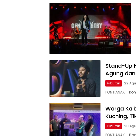
Stand-Up N
Agung dan 
Hiburan
22 Agu
PONTIANAK – Kom
Warga Kalb
Kuching, Ti
Hiburan
20 Agu
PONTIANAK – Band