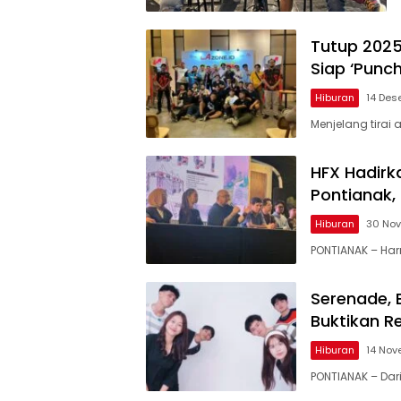
Tutup 2025
Siap ‘Punc
Hiburan
14 Des
Menjelang tirai 
HFX Hadirka
Pontianak, 
Hiburan
30 No
PONTIANAK – Har
Serenade, 
Buktikan R
Hiburan
14 Nov
PONTIANAK – Da