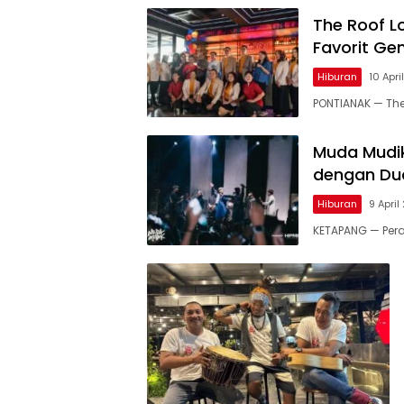
The Roof L
Favorit Ge
Hiburan
10 Apri
PONTIANAK — Th
Muda Mudik
dengan Dua
Hiburan
9 Apri
KETAPANG — Pera