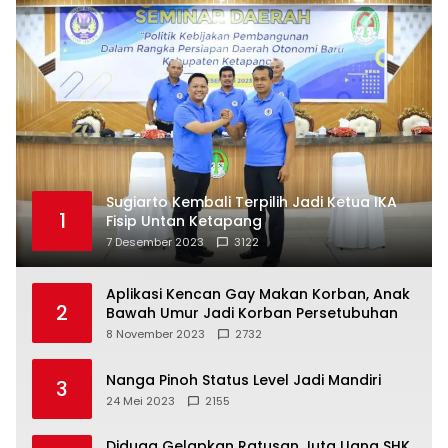
Sugiarto Kembali Terpilih Jadi Ketua IKA
1
Fisip Untan Ketapang
7 Desember 2023
3122
Aplikasi Kencan Gay Makan Korban, Anak
2
Bawah Umur Jadi Korban Persetubuhan
8 November 2023
2732
Nanga Pinoh Status Level Jadi Mandiri
3
24 Mei 2023
2155
Diduga Gelapkan Ratusan Juta Uang SHK,