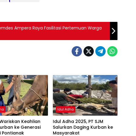
emdes Ampera Raya Fasilitasi Pertemuan Warga
dha
Idul Adha
Wariskan Keahlian
Idul Adha 2025, PT SJM
urban ke Generasi
Salurkan Daging Kurban ke
 Pontianak
Masyarakat