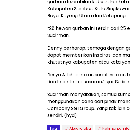
qurban di sembilan kabupaten kota 
Kabupaten Sambas, Kota Singkawan
Raya, Kayong Utara dan Ketapang.
“28 hewan qurban ini terdiri dari 25
Sudirman.
Denny berharap, semoga dengan ge
dapat memberikan inspirasi dan ma
khususnya kabupaten atau kota yan
“Insya Allah gerakan sosial ini akan 
dan lebih tetap sasaran,” ujar Sudirm
Sudirman menyatakan, semua sumber 
menggunakan dana dari pihak mana
Company SGI Group. Yang tak lain ad
sendiri. (hyd)
Tag:
Aksaraloka
Kalimantan Ba