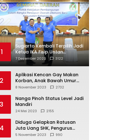
Sugiarto Kembali Terpilih Jadi
1
Ketua IKA Fisip Untan
Ketapang
7 Desember 2023
3122
Aplikasi Kencan Gay Makan
2
Korban, Anak Bawah Umur
Jadi Korban Persetubuhan
8 November 2023
2732
Nanga Pinoh Status Level Jadi
3
Mandiri
24 Mei 2023
2155
Diduga Gelapkan Ratusan
4
Juta Uang SHK, Pengurus
Koperasi SUB Dilaporkan ke
5 November 2023
990