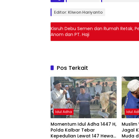
Editor: Kliwon Hariyanto
Kisruh Debu Semen dan Rumah Retak, P
Anom dan PT. Haji
Pos Terkait
Idul Adha
Idul A
Momentum Idul Adha 1447 H,
Muslim 
Polda Kalbar Tebar
Jagal K
Kepedulian Lewat 147 Hewan
Muda di