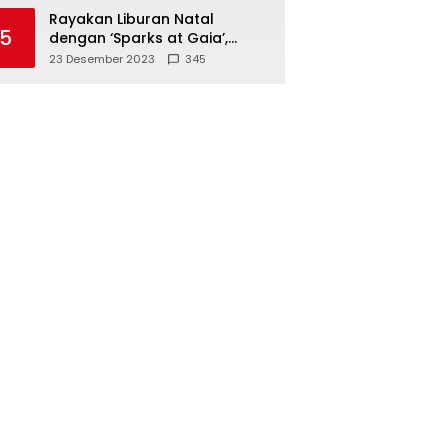
Polisi
Rayakan Liburan Natal
5
dengan ‘Sparks at Gaia’,
Sajikan Tempat Foto Estetik
23 Desember 2023
345