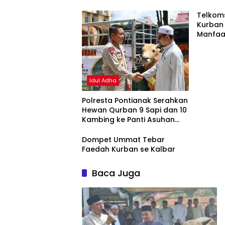
Qurban
Telkom
Kurban
Manfaa
Idul Adha
Polresta Pontianak Serahkan
Hewan Qurban 9 Sapi dan 10
Kambing ke Panti Asuhan
dan Masjid
Dompet Ummat Tebar
Faedah Kurban se Kalbar
Baca Juga