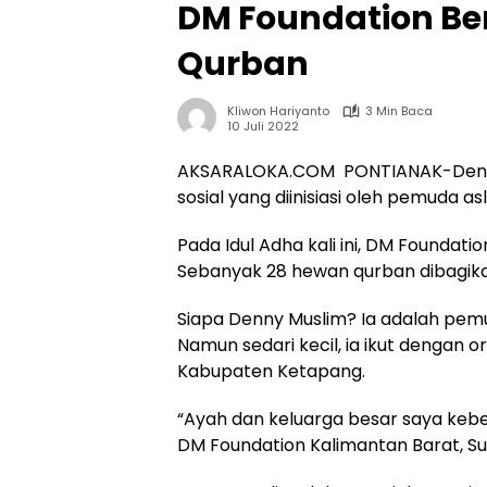
DM Foundation Be
Qurban
Kliwon Hariyanto
3 Min Baca
10 Juli 2022
AKSARALOKA.COM PONTIANAK-Denny 
sosial yang diinisiasi oleh pemuda 
Pada Idul Adha kali ini, DM Foundat
Sebanyak 28 hewan qurban dibagikan
Siapa Denny Muslim? Ia adalah pemud
Namun sedari kecil, ia ikut dengan 
Kabupaten Ketapang.
“Ayah dan keluarga besar saya kebe
DM Foundation Kalimantan Barat, S