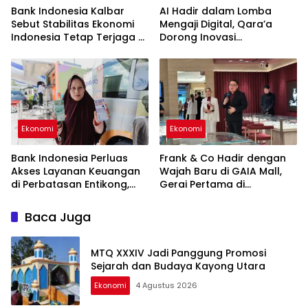
Bank Indonesia Kalbar
AI Hadir dalam Lomba
Sebut Stabilitas Ekonomi
Mengaji Digital, Qara’a
Indonesia Tetap Terjaga di
Dorong Inovasi
Tengah Perlambatan
Pembelajaran Al-Qur’an di
Global
Indonesia
Ekonomi
Ekonomi
Bank Indonesia Perluas
Frank & Co Hadir dengan
Akses Layanan Keuangan
Wajah Baru di GAIA Mall,
di Perbatasan Entikong,
Gerai Pertama di
QRIS Cross Border Jadi
Kalimantan Usung Konsep
Andalan
Terbaru
Baca Juga
MTQ XXXIV Jadi Panggung Promosi
Sejarah dan Budaya Kayong Utara
Ekonomi
4 Agustus 2026