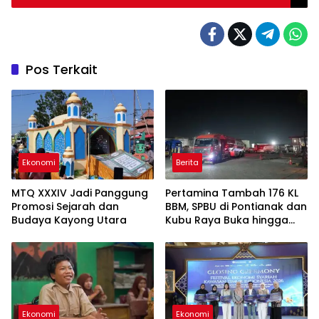
Dievakuasi
Pos Terkait
Ekonomi
Berita
MTQ XXXIV Jadi Panggung
Pertamina Tambah 176 KL
Promosi Sejarah dan
BBM, SPBU di Pontianak dan
Budaya Kayong Utara
Kubu Raya Buka hingga
Tengah Malam untuk Urai
Antrean
Ekonomi
Ekonomi