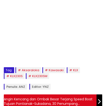
Tag:
Aksaraloka
Kawasaki
KLX
KLX230S
KLX230SM
Penulis: ANZ
Editor: YNZ
Angin Kencang dan Ombak Besar Terjang Speed Boat
Tujuan Pontianak-Sukadana, 30 Penumpang