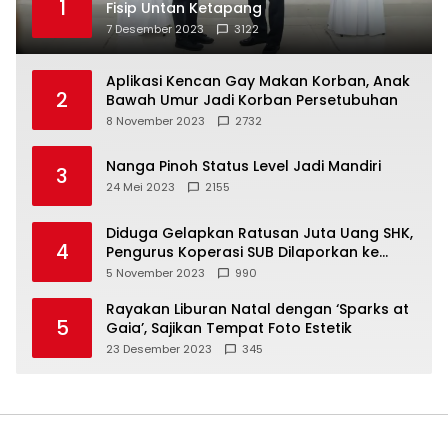
1
Fisip Untan Ketapang
7 Desember 2023
3122
Aplikasi Kencan Gay Makan Korban, Anak
2
Bawah Umur Jadi Korban Persetubuhan
8 November 2023
2732
Nanga Pinoh Status Level Jadi Mandiri
3
24 Mei 2023
2155
Diduga Gelapkan Ratusan Juta Uang SHK,
4
Pengurus Koperasi SUB Dilaporkan ke
Polisi
5 November 2023
990
Rayakan Liburan Natal dengan ‘Sparks at
5
Gaia’, Sajikan Tempat Foto Estetik
23 Desember 2023
345