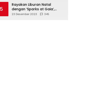
Polisi
Rayakan Liburan Natal
5
dengan ‘Sparks at Gaia’,
Sajikan Tempat Foto Estetik
23 Desember 2023
345