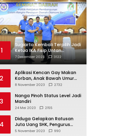
Sugiarto Kembali Terpilih Jadi
1
Ketua IKA Fisip Untan
Ketapang
7 Desember 2023
3122
Aplikasi Kencan Gay Makan
2
Korban, Anak Bawah Umur
Jadi Korban Persetubuhan
8 November 2023
2732
Nanga Pinoh Status Level Jadi
3
Mandiri
24 Mei 2023
2155
Diduga Gelapkan Ratusan
4
Juta Uang SHK, Pengurus
Koperasi SUB Dilaporkan ke
5 November 2023
990