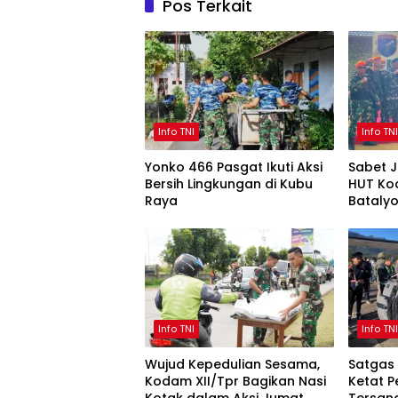
Pos Terkait
Info TNI
Info TN
Yonko 466 Pasgat Ikuti Aksi
Sabet 
Bersih Lingkungan di Kubu
HUT Ko
Raya
Bataly
Ukir Pr
Info TNI
Info TN
Wujud Kepedulian Sesama,
Satgas
Kodam XII/Tpr Bagikan Nasi
Ketat 