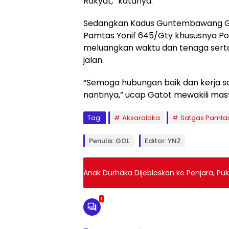
Rakyat,” katanya.
Sedangkan Kadus Guntembawang Ga
Pamtas Yonif 645/Gty khususnya 
meluangkan waktu dan tenaga ser
jalan.
“Semoga hubungan baik dan kerja sam
nantinya,” ucap Gatot mewakili m
Tag:
Aksaraloka
Satgas Pamta
Penulis: GOL
Editor: YNZ
Anak Durhaka Dijebloskan ke Penjara, Pu
1