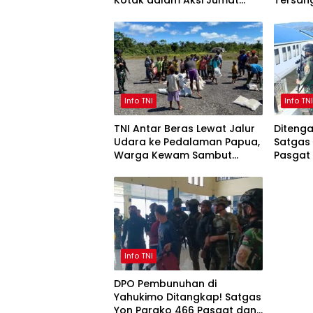
Kotak dalam Aksi Jumat
Tersang
Berkah
Timika
Info TNI
Info TN
TNI Antar Beras Lewat Jalur
Ditenga
Udara ke Pedalaman Papua,
Satgas
Warga Kewam Sambut
Pasgat
Penuh Syukur
Penuh 
Info TNI
DPO Pembunuhan di
Yahukimo Ditangkap! Satgas
Yon Parako 466 Pasgat dan