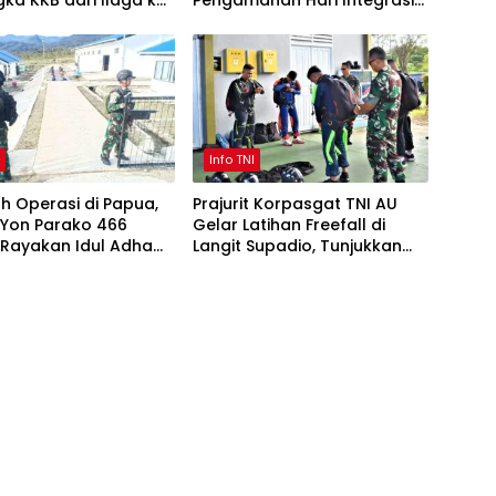
ka KKB dari Ilaga ke
Pengamanan Hari Integrasi
Papua, Patroli Gabungan
Digelar di Dogiyai
I
Info TNI
h Operasi di Papua,
Prajurit Korpasgat TNI AU
 Yon Parako 466
Gelar Latihan Freefall di
 Rayakan Idul Adha
Langit Supadio, Tunjukkan
Khidmat
Profesionalisme dan
Kesiapan Tempur