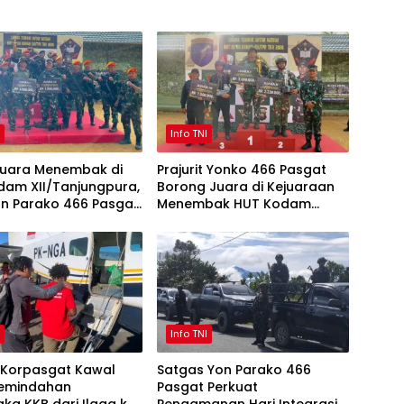
I
Info TNI
Juara Menembak di
Prajurit Yonko 466 Pasgat
dam XII/Tanjungpura,
Borong Juara di Kejuaraan
on Parako 466 Pasgat
Menembak HUT Kodam
estasi Gemilang
XII/Tanjungpura
I
Info TNI
 Korpasgat Kawal
Satgas Yon Parako 466
Pemindahan
Pasgat Perkuat