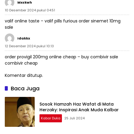
Mxskwh
10 Desember 2024 pukul 04:51
valif online taste –
valif pills furious
order sinemet 10mg
sale
Idakkx
12 Desember 2024 pukul 10:13
order provigil 200mg online cheap –
buy combivir sale
combivir cheap
Komentar ditutup.
Baca Juga
Sosok Hamzah Haz Wafat di Mata
Herzaky: Inspirasi Anak Muda Kalbar
Kabar Duka
25 Juli 2024