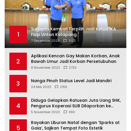
Sugiarto Kembali Terpilih Jadi Ketua IKA
1
Fisip Untan Ketapang
7 Desember 2023
3122
Aplikasi Kencan Gay Makan Korban, Anak
2
Bawah Umur Jadi Korban Persetubuhan
8 November 2023
2732
Nanga Pinoh Status Level Jadi Mandiri
3
24 Mei 2023
2155
Diduga Gelapkan Ratusan Juta Uang SHK,
4
Pengurus Koperasi SUB Dilaporkan ke
Polisi
5 November 2023
990
Rayakan Liburan Natal dengan ‘Sparks at
5
Gaia’, Sajikan Tempat Foto Estetik