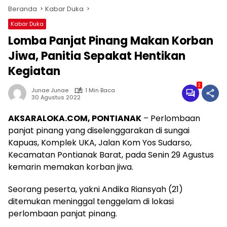
Beranda
Kabar Duka
Kabar Duka
Lomba Panjat Pinang Makan Korban
Jiwa, Panitia Sepakat Hentikan
Kegiatan
2
Junae Junae
1 Min Baca
30 Agustus 2022
AKSARALOKA.COM, PONTIANAK
– Perlombaan
panjat pinang yang diselenggarakan di sungai
Kapuas, Komplek UKA, Jalan Kom Yos Sudarso,
Kecamatan Pontianak Barat, pada Senin 29 Agustus
kemarin memakan korban jiwa.
Seorang peserta, yakni Andika Riansyah (21)
ditemukan meninggal tenggelam di lokasi
perlombaan panjat pinang.