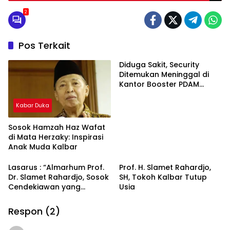
yang Diterimanya
2
Pos Terkait
Diduga Sakit, Security
Ditemukan Meninggal di
Kantor Booster PDAM
Siantan
Kabar Duka
Sosok Hamzah Haz Wafat
di Mata Herzaky: Inspirasi
Anak Muda Kalbar
Lasarus : “Almarhum Prof.
Prof. H. Slamet Rahardjo,
Dr. Slamet Rahardjo, Sosok
SH, Tokoh Kalbar Tutup
Cendekiawan yang
Usia
Rendah Hati”
Respon (2)