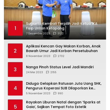
Sugiarto Kembali Terpilih Jadi Ketua IKA
1
Fisip Untan Ketapang
7 Desember 2023
3122
Aplikasi Kencan Gay Makan Korban, Anak
2
Bawah Umur Jadi Korban Persetubuhan
8 November 2023
2732
Nanga Pinoh Status Level Jadi Mandiri
3
24 Mei 2023
2155
Diduga Gelapkan Ratusan Juta Uang SHK,
4
Pengurus Koperasi SUB Dilaporkan ke
Polisi
5 November 2023
990
Rayakan Liburan Natal dengan ‘Sparks at
5
Gaia’, Sajikan Tempat Foto Estetik