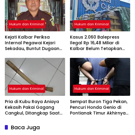
Hukum dan Kriminal
Hukum dan Kriminal
Kejati Kalbar Periksa
Kasus 2.060 Balepress
Internal Pegawai Kejari
Ilegal Rp 16,48 Miliar di
Sekadau, Buntut Dugaan
Kalbar Belum Tetapkan
Perampasan Emas
Tersangka, Enam Saksi
Sudah Diperiksa
Hukum dan Kriminal
Hukum dan Kriminal
Pria di Kubu Raya Aniaya
Sempat Buron Tiga Pekan,
Kekasih Pakai Gagang
Pencuri Honda Genio di
Cangkul, Ditangkap Saat
Pontianak Timur Akhirnya
Hendak Kabur Naik Kapal
Dibekuk Tim Berang-
Berang
Baca Juga