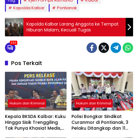
Tag:
Irjen Pol Pipit Rismanto
Kalbar
Kapolda Kalbar
Pontianak
Kapolda Kalbar Larang Anggota ke Tempat
Hiburan Malam, Kecuali Tugas
293
Pos Terkait
Hukum dan Kriminal
Hukum dan Kriminal
Kepala BKSDA Kalbar: Kuku
Polisi Bongkar Sindikat
Hingga Sisik Trenggiling
Curanmor di Pontianak, 3
Tak Punya Khasiat Medis,
Pelaku Ditangkap dan 11
Itu Cuma Mitos
Motor Disita