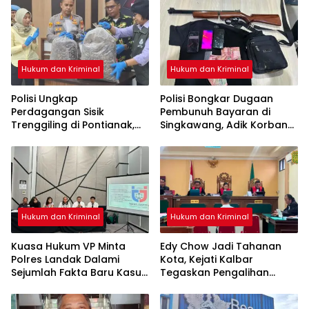
Hukum dan Kriminal
Hukum dan Kriminal
Polisi Ungkap
Polisi Bongkar Dugaan
Perdagangan Sisik
Pembunuh Bayaran di
Trenggiling di Pontianak,
Singkawang, Adik Korban
Sita 551 Kg Sisik dan 42 Kg
Jadi Tersangka
Kuku
Hukum dan Kriminal
Hukum dan Kriminal
Kuasa Hukum VP Minta
Edy Chow Jadi Tahanan
Polres Landak Dalami
Kota, Kejati Kalbar
Sejumlah Fakta Baru Kasus
Tegaskan Pengalihan
Kematian Veggie
Penahanan Kewenangan
Hakim