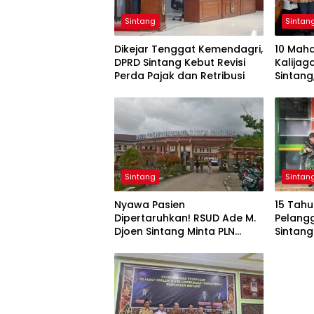
Sintang
Sintan
Dikejar Tenggat Kemendagri,
10 Mah
DPRD Sintang Kebut Revisi
Kalijag
Perda Pajak dan Retribusi
Sintan
Kolabor
Pendam
Berkela
Sintang
Sintan
Nyawa Pasien
15 Tah
Dipertaruhkan! RSUD Ade M.
Pelang
Djoen Sintang Minta PLN
Sintang
Hentikan Pemadaman Listrik
di Area Rumah Sakit