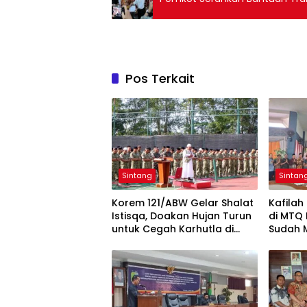
Pos Terkait
Sintang
Sintan
Korem 121/ABW Gelar Shalat
Kafilah
Istisqa, Doakan Hujan Turun
di MTQ 
untuk Cegah Karhutla di
Sudah 
Kalbar