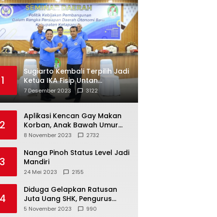
Sugiarto Kembali Terpilih Jadi
1
Ketua IKA Fisip Untan
Ketapang
7 Desember 2023
3122
Aplikasi Kencan Gay Makan
2
Korban, Anak Bawah Umur
Jadi Korban Persetubuhan
8 November 2023
2732
Nanga Pinoh Status Level Jadi
3
Mandiri
24 Mei 2023
2155
Diduga Gelapkan Ratusan
4
Juta Uang SHK, Pengurus
Koperasi SUB Dilaporkan ke
5 November 2023
990