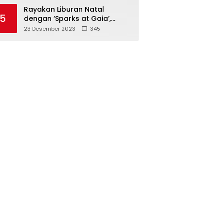
Polisi
Rayakan Liburan Natal
5
dengan ‘Sparks at Gaia’,
Sajikan Tempat Foto Estetik
23 Desember 2023
345