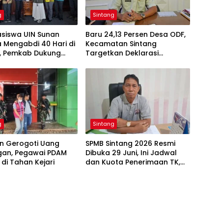
g
Sintang
asiswa UIN Sunan
Baru 24,13 Persen Desa ODF,
a Mengabdi 40 Hari di
Kecamatan Sintang
g, Pemkab Dukung
Targetkan Deklarasi
asi hingga
Tambahan pada Hari
pingan
Kesehatan Nasional
njutan
g
Sintang
un Gerogoti Uang
SPMB Sintang 2026 Resmi
gan, Pegawai PDAM
Dibuka 29 Juni, Ini Jadwal
 di Tahan Kejari
dan Kuota Penerimaan TK,
SD, hingga SMP