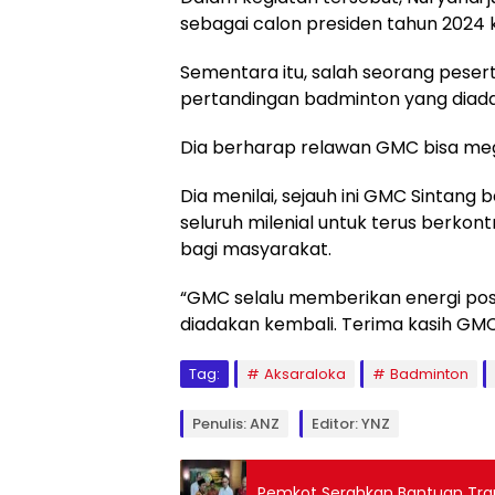
sebagai calon presiden tahun 2024 
Sementara itu, salah seorang peser
pertandingan badminton yang diada
Dia berharap relawan GMC bisa meg
Dia menilai, sejauh ini GMC Sintang
seluruh milenial untuk terus berkon
bagi masyarakat.
“GMC selalu memberikan energi posi
diadakan kembali. Terima kasih GMC,
Tag:
Aksaraloka
Badminton
Penulis: ANZ
Editor: YNZ
Pemkot Serahkan Bantuan Tran