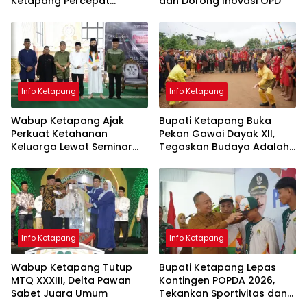
Ketapang Percepat
dan Dorong Inovasi OPD
Infrastruktur Lewat
Kolaborasi
Info Ketapang
Info Ketapang
Wabup Ketapang Ajak
Bupati Ketapang Buka
Perkuat Ketahanan
Pekan Gawai Dayak XII,
Keluarga Lewat Seminar
Tegaskan Budaya Adalah
Keagamaan
Jati Diri Bangsa
Info Ketapang
Info Ketapang
Wabup Ketapang Tutup
Bupati Ketapang Lepas
MTQ XXXIII, Delta Pawan
Kontingen POPDA 2026,
Sabet Juara Umum
Tekankan Sportivitas dan
Pembangunan Generasi