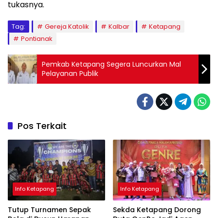
tukasnya.
Tag:
Gereja Katolik
Kalbar
Ketapang
Pontianak
Pemkab Ketapang Segera Luncurkan Mal
Pelayanan Publik
Pos Terkait
Info Ketapang
Info Ketapang
Tutup Turnamen Sepak
Sekda Ketapang Dorong