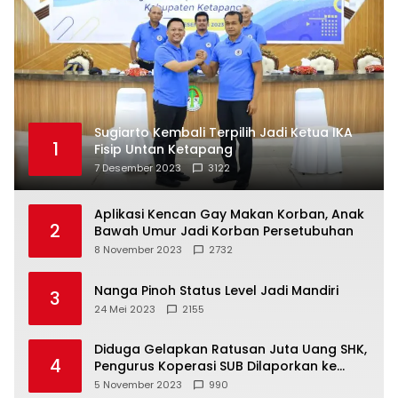
Sugiarto Kembali Terpilih Jadi Ketua IKA
1
Fisip Untan Ketapang
7 Desember 2023
3122
Aplikasi Kencan Gay Makan Korban, Anak
2
Bawah Umur Jadi Korban Persetubuhan
8 November 2023
2732
Nanga Pinoh Status Level Jadi Mandiri
3
24 Mei 2023
2155
Diduga Gelapkan Ratusan Juta Uang SHK,
4
Pengurus Koperasi SUB Dilaporkan ke
Polisi
5 November 2023
990