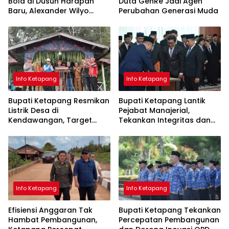
Bola di Dusun Harapan
Duta GenRe Jadi Agen
Baru, Alexander Wilyo
Perubahan Generasi Muda
Tegaskan Dukungan
terhadap Pembinaan Atlet
Info Ketapang
Info Ketapang
Bupati Ketapang Resmikan
Bupati Ketapang Lantik
Listrik Desa di
Pejabat Manajerial,
Kendawangan, Target
Tekankan Integritas dan
Seluruh Desa Teraliri Listrik
Pelayanan Publik
pada 2029
Info Ketapang
Info Ketapang
Efisiensi Anggaran Tak
Bupati Ketapang Tekankan
Hambat Pembangunan,
Percepatan Pembangunan