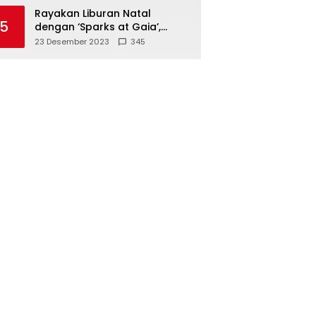
Polisi
Rayakan Liburan Natal
5
dengan ‘Sparks at Gaia’,
Sajikan Tempat Foto Estetik
23 Desember 2023
345