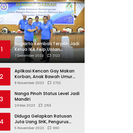
Sugiarto Kembali Terpilih Jadi
1
Ketua IKA Fisip Untan
Ketapang
7 Desember 2023
3122
Aplikasi Kencan Gay Makan
2
Korban, Anak Bawah Umur
Jadi Korban Persetubuhan
8 November 2023
2732
Nanga Pinoh Status Level Jadi
3
Mandiri
24 Mei 2023
2155
Diduga Gelapkan Ratusan
4
Juta Uang SHK, Pengurus
Koperasi SUB Dilaporkan ke
5 November 2023
990