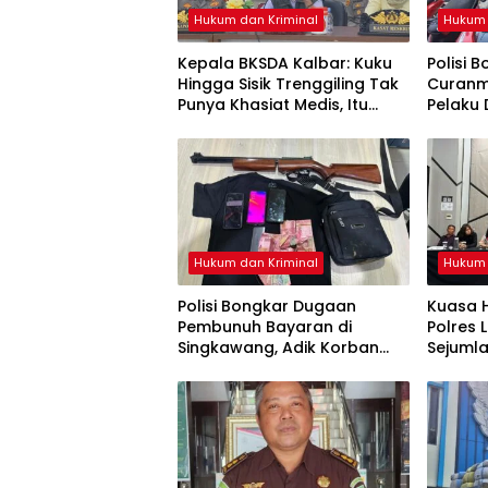
Hukum dan Kriminal
Hukum 
Kepala BKSDA Kalbar: Kuku
Polisi 
Hingga Sisik Trenggiling Tak
Curanmo
Punya Khasiat Medis, Itu
Pelaku 
Cuma Mitos
Motor D
Hukum dan Kriminal
Hukum 
Polisi Bongkar Dugaan
Kuasa 
Pembunuh Bayaran di
Polres 
Singkawang, Adik Korban
Sejumla
Jadi Tersangka
Kemati