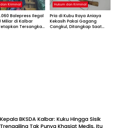
dan Kriminal
Hukum dan Kriminal
.060 Balepress Ilegal
Pria di Kubu Raya Aniaya
 Miliar di Kalbar
Kekasih Pakai Gagang
Tetapkan Tersangka,
Cangkul, Ditangkap Saat
ksi Sudah Diperiksa
Hendak Kabur Naik Kapal
Kepala BKSDA Kalbar: Kuku Hingga Sisik
Trenggiling Tak Punya Khasiat Medis, Itu