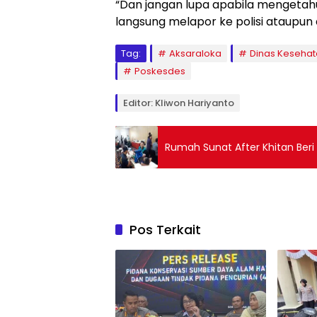
“Dan jangan lupa apabila mengetah
langsung melapor ke polisi ataupun
Tag:
Aksaraloka
Dinas Keseha
Poskesdes
Editor: Kliwon Hariyanto
Rumah Sunat After Khitan Beri
Pos Terkait