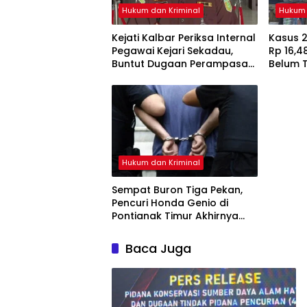
Hukum dan Kriminal
Hukum 
Kejati Kalbar Periksa Internal
Kasus 2
Pegawai Kejari Sekadau,
Rp 16,48
Buntut Dugaan Perampasan
Belum 
Emas
Enam Sa
Hukum dan Kriminal
Sempat Buron Tiga Pekan,
Pencuri Honda Genio di
Pontianak Timur Akhirnya
Dibekuk Tim Berang-Berang
Baca Juga