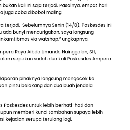
kan kali ini saja terjadi. Pasalnya, empat hari
juga coba dibobol maling.
ya terjadi. Sebelumnya Senin (14/8), Poskesdes ini
hu ada bunyi mencurigakan, saya langsung
inkamtibmas via watshap,” ungkapnya.
pera Raya Aibda Limando Nainggolan, SH,
Dalam sepekan sudah dua kali Poskesdes Ampera
 laporan pihaknya langsung mengecek ke
an pintu belakang dan dua buah jendela
 Poskesdes untuk lebih berhati-hati dan
taupun memberi kunci tambahan supaya lebih
 kejadian serupa terulang lagi.