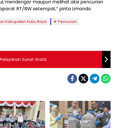
ui, mendengar maupun melihat aksi pencurian
 aparat RT/RW setempat,” pinta Limando.
tan Kabupaten Kubu Raya
Pencurian
 Pelayanan Sunat Gratis