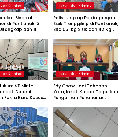
dan Kriminal
Hukum dan Kriminal
Bongkar Sindikat
Polisi Ungkap Perdagangan
r di Pontianak, 3
Sisik Trenggiling di Pontianak,
Ditangkap dan 11
Sita 551 Kg Sisik dan 42 Kg
isita
Kuku
dan Kriminal
Hukum dan Kriminal
Hukum VP Minta
Edy Chow Jadi Tahanan
Landak Dalami
Kota, Kejati Kalbar Tegaskan
h Fakta Baru Kasus
Pengalihan Penahanan
an Veggie
Kewenangan Hakim