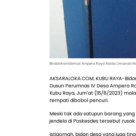
Bhabinkamtibmas Ampera Raya Aibda Limando Na
AKSARALOKA.COM, KUBU RAYA-Bidan
Dusun Perumnas IV Desa Ampera R
Kubu Raya, Jum’at (18/8/2023) mal
tempati dibobol pencuri.
Meski tak ada satupun barang yang
jendela di Poskesdes tersebut rusak
Istiqomah, bidan desa yang juga ti