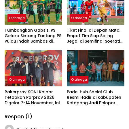
Olahraga
Olahraga
Tumbangkan Gabsis, PS
Tiket Final di Depan Mata,
Gelora Sintang Tantang PS
Empat Tim Siap Saling
Pulau Indah Sambas di
Jegal di Semifinal Soeratin
Final Piala Soeratin U13
U13 Kalbar
Kalbar 2026
Olahraga
Olahraga
Rakerprov KONI Kalbar
Padel Hub Social Club
Tetapkan Porprov 2026
Resmi Hadir di Kabupaten
Digelar 7-14 November, Ini
Ketapang Jadi Pelopor
Pesan Daud Yordan
Olahraga Padel dan Ruang
Sosial Baru di Kalbar
Respon (1)