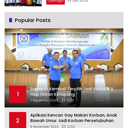
Olahraga
24 Juni 2026
Popular Posts
Sugiarto Kembali Terpilih Jadi Ketua IKA
1
Fisip Untan Ketapang
7 Desember 2023
3122
Aplikasi Kencan Gay Makan Korban, Anak
2
Bawah Umur Jadi Korban Persetubuhan
8 November 2023
2732