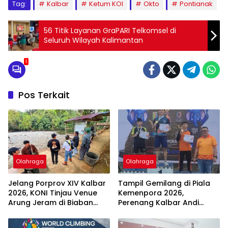
Tag:
Kalbar
Ketum KOI
Okto
Pontianak
56 Titik Layanan GraPARI Telkomsel di
Seluruh Wilayah Kalimantan
1
Pos Terkait
Olahraga
Olahraga
Jelang Porprov XIV Kalbar
Tampil Gemilang di Piala
2026, KONI Tinjau Venue
Kemenpora 2026,
Arung Jeram di Biaban
Perenang Kalbar Andi
Sekadau
Rhafli Siduppa Borong 10
Medali dan Raih Gelar