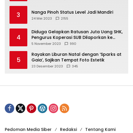
Nanga Pinoh Status Level Jadi Mandiri
3
24 Mei 2023
2155
Diduga Gelapkan Ratusan Juta Uang SHK,
4
Pengurus Koperasi SUB Dilaporkan ke
Polisi
5 November 2023
990
Rayakan Liburan Natal dengan ‘Sparks at
5
Gaia’, Sajikan Tempat Foto Estetik
23 Desember 2023
345
Pedoman Media Siber
Redaksi
Tentang Kami