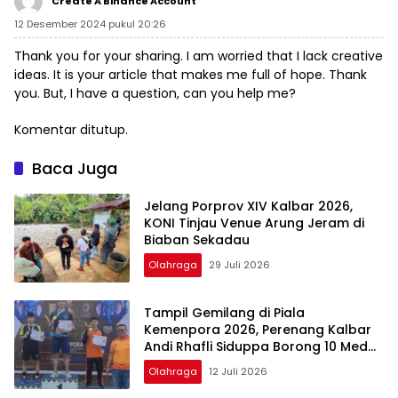
Create A Binance Account
12 Desember 2024 pukul 20:26
Thank you for your sharing. I am worried that I lack creative
ideas. It is your article that makes me full of hope. Thank
you. But, I have a question, can you help me?
Komentar ditutup.
Baca Juga
Jelang Porprov XIV Kalbar 2026,
KONI Tinjau Venue Arung Jeram di
Biaban Sekadau
Olahraga
29 Juli 2026
Tampil Gemilang di Piala
Kemenpora 2026, Perenang Kalbar
Andi Rhafli Siduppa Borong 10 Medali
dan Raih Gelar Perenang Terbaik
Olahraga
12 Juli 2026