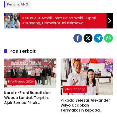
Penulis: ANG
Ketua AJK Ambil Form Balon Wakil Bupati
Ketapang, Demokrat: Ini Istimewa
Pos Terkait
Info Pilkada 2024
Info Ketapang
Karolin-Erani Bupati dan
Wabup Landak Terpilih,
Pilkada Selesai, Alexander
Ajak Semua Pihak
Wilyo Ucapkan
Bergandengan
Terimakasih kepada
Masyarakat Ketapang