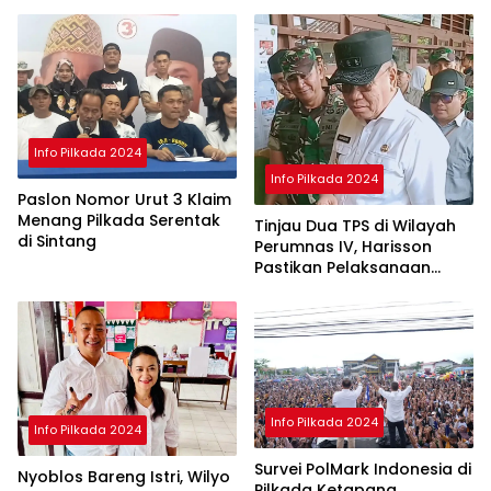
Selesai
Info Pilkada 2024
Info Pilkada 2024
Paslon Nomor Urut 3 Klaim
Menang Pilkada Serentak
Tinjau Dua TPS di Wilayah
di Sintang
Perumnas IV, Harisson
Pastikan Pelaksanaan
Pilkada Serentak 2024
Aman
Info Pilkada 2024
Info Pilkada 2024
Survei PolMark Indonesia di
Nyoblos Bareng Istri, Wilyo
Pilkada Ketapang,