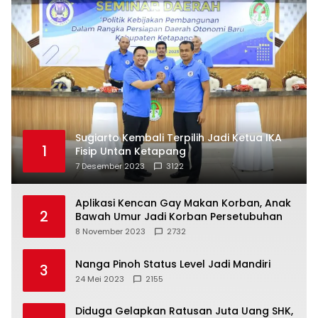
Sugiarto Kembali Terpilih Jadi Ketua IKA
1
Fisip Untan Ketapang
7 Desember 2023
3122
Aplikasi Kencan Gay Makan Korban, Anak
2
Bawah Umur Jadi Korban Persetubuhan
8 November 2023
2732
Nanga Pinoh Status Level Jadi Mandiri
3
24 Mei 2023
2155
Diduga Gelapkan Ratusan Juta Uang SHK,