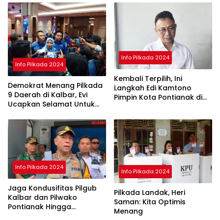
Info Pilkada 2024
Info Pilkada 2024
Kembali Terpilih, Ini
Demokrat Menang Pilkada
Langkah Edi Kamtono
9 Daerah di Kalbar, Evi
Pimpin Kota Pontianak di
Ucapkan Selamat Untuk
Periode ke II
Norsan-Krisantus
Info Pilkada 2024
Info Pilkada 2024
Jaga Kondusifitas Pilgub
Pilkada Landak, Heri
Kalbar dan Pilwako
Saman: Kita Optimis
Pontianak Hingga
Menang
Penghitungan Suara di KPU