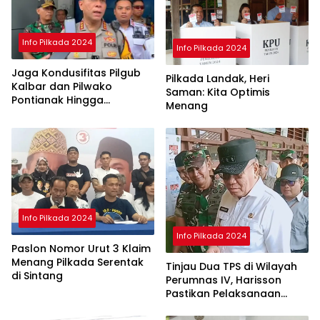
Info Pilkada 2024
Info Pilkada 2024
Jaga Kondusifitas Pilgub
Pilkada Landak, Heri
Kalbar dan Pilwako
Saman: Kita Optimis
Pontianak Hingga
Menang
Penghitungan Suara di KPU
Selesai
Info Pilkada 2024
Info Pilkada 2024
Paslon Nomor Urut 3 Klaim
Menang Pilkada Serentak
Tinjau Dua TPS di Wilayah
di Sintang
Perumnas IV, Harisson
Pastikan Pelaksanaan
Pilkada Serentak 2024