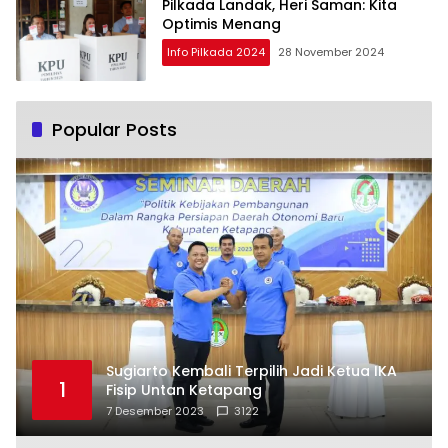
Pilkada Landak, Heri Saman: Kita
Optimis Menang
Info Pilkada 2024
28 November 2024
Popular Posts
Sugiarto Kembali Terpilih Jadi Ketua IKA
1
Fisip Untan Ketapang
7 Desember 2023
3122