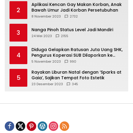
Aplikasi Kencan Gay Makan Korban, Anak
2
Bawah Umur Jadi Korban Persetubuhan
8 November 2023
2732
Nanga Pinoh Status Level Jadi Mandiri
3
24 Mei 2023
2155
Diduga Gelapkan Ratusan Juta Uang SHK,
4
Pengurus Koperasi SUB Dilaporkan ke
Polisi
5 November 2023
990
Rayakan Liburan Natal dengan ‘Sparks at
5
Gaia’, Sajikan Tempat Foto Estetik
23 Desember 2023
345