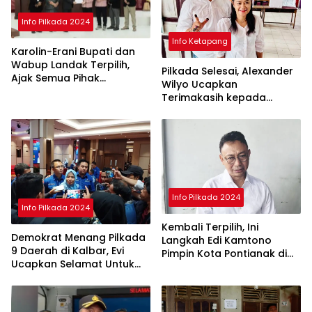
Info Pilkada 2024
Info Ketapang
Karolin-Erani Bupati dan
Wabup Landak Terpilih,
Pilkada Selesai, Alexander
Ajak Semua Pihak
Wilyo Ucapkan
Bergandengan
Terimakasih kepada
Masyarakat Ketapang
Info Pilkada 2024
Info Pilkada 2024
Kembali Terpilih, Ini
Demokrat Menang Pilkada
Langkah Edi Kamtono
9 Daerah di Kalbar, Evi
Pimpin Kota Pontianak di
Ucapkan Selamat Untuk
Periode ke II
Norsan-Krisantus