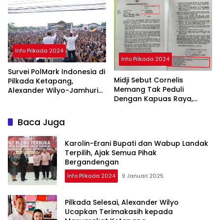
Aman
Info Pilkada 2024
Info Pilkada 2024
Survei PolMark Indonesia di
Midji Sebut Cornelis
Pilkada Ketapang,
Memang Tak Peduli
Alexander Wilyo-Jamhuri
Dengan Kapuas Raya,
Unggul 45 Persen
Bantah Jika Pemprov Tak
Pernah Usulkan DOB ke DPR
Baca Juga
RI
Karolin-Erani Bupati dan Wabup Landak
Terpilih, Ajak Semua Pihak
Bergandengan
Info Pilkada 2024
9 Januari 2025
Pilkada Selesai, Alexander Wilyo
Ucapkan Terimakasih kepada