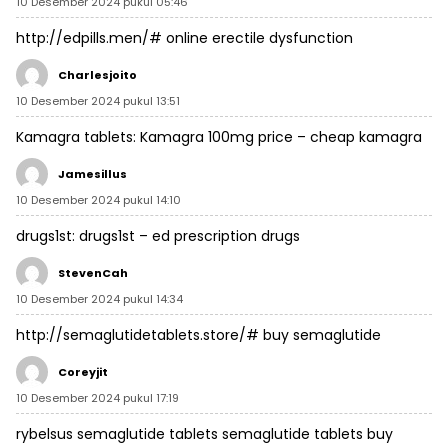
10 Desember 2024 pukul 05:46
http://edpills.men/#
online erectile dysfunction
Charlesjoito
10 Desember 2024 pukul 13:51
Kamagra tablets:
Kamagra 100mg price
– cheap kamagra
Jamesillus
10 Desember 2024 pukul 14:10
drugs1st:
drugs1st
– ed prescription drugs
StevenCah
10 Desember 2024 pukul 14:34
http://semaglutidetablets.store/#
buy semaglutide
Coreyjit
10 Desember 2024 pukul 17:19
rybelsus semaglutide tablets
semaglutide tablets
buy