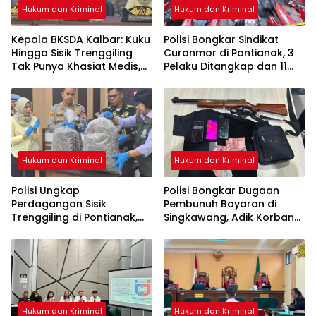
Hukum dan Kriminal
Hukum dan Kriminal
Kepala BKSDA Kalbar: Kuku
Polisi Bongkar Sindikat
Hingga Sisik Trenggiling
Curanmor di Pontianak, 3
Tak Punya Khasiat Medis,
Pelaku Ditangkap dan 11
Itu Cuma Mitos
Motor Disita
Hukum dan Kriminal
Hukum dan Kriminal
Polisi Ungkap
Polisi Bongkar Dugaan
Perdagangan Sisik
Pembunuh Bayaran di
Trenggiling di Pontianak,
Singkawang, Adik Korban
Sita 551 Kg Sisik dan 42 Kg
Jadi Tersangka
Kuku
Hukum dan Kriminal
Hukum dan Kriminal