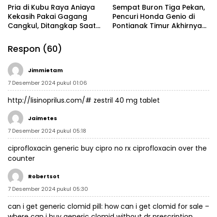
Pria di Kubu Raya Aniaya
Sempat Buron Tiga Pekan,
Kekasih Pakai Gagang
Pencuri Honda Genio di
Cangkul, Ditangkap Saat
Pontianak Timur Akhirnya
Hendak Kabur Naik Kapal
Dibekuk Tim Berang-
Berang
Respon (60)
Jimmietam
7 Desember 2024 pukul 01:06
http://lisinoprilus.com/#
zestril 40 mg tablet
Jaimetes
7 Desember 2024 pukul 05:18
ciprofloxacin generic
buy cipro no rx
ciprofloxacin over the
counter
Robertsot
7 Desember 2024 pukul 05:30
can i get generic clomid pill:
how can i get clomid for sale
–
where can i buy generic clomid without dr prescription