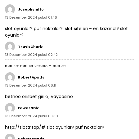
JosephsmIto
13 Desember 2024 pukul 01:46
slot oyunlar? puf noktalar?:
slot siteleri
– en kazancl? slot
oyunlar?
TravisChurb
13 Desember 2024 pukul 02:42
пин ап:
пин ап казино
– пин ап
RobertApads
13 Desember 2024 pukul 06:11
betnoo
orisbet giriЕџ
vaycasino
EdwardDix
13 Desember 2024 pukul 08:30
http://slottr.top/#
slot oyunlar? puf noktalar?
RobertApads