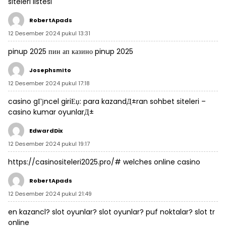
siteleri listesi
RobertApads
12 Desember 2024 pukul 13:31
pinup 2025
пин ап казино
pinup 2025
JosephsmIto
12 Desember 2024 pukul 17:18
casino gГјncel giriЕџ:
para kazandД±ran sohbet siteleri
–
casino kumar oyunlarД±
EdwardDix
12 Desember 2024 pukul 19:17
https://casinositeleri2025.pro/#
welches online casino
RobertApads
12 Desember 2024 pukul 21:49
en kazancl? slot oyunlar?
slot oyunlar? puf noktalar?
slot tr
online