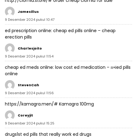
http://clomid.store/#
order cheap clomid for sale
Jamesillus
9 Desember 2024 pukul 10:47
ed prescription online:
cheap ed pills online
– cheap
erection pills
Charlesjoito
9 Desember 2024 pukul 11:54
cheap ed meds online:
low cost ed medication
– п»їed pills
online
StevenCah
9 Desember 2024 pukul 11:56
https://kamagra.men/#
Kamagra 100mg
Coreyjit
9 Desember 2024 pukul 15:25
drugs1st
ed pills that really work
ed drugs