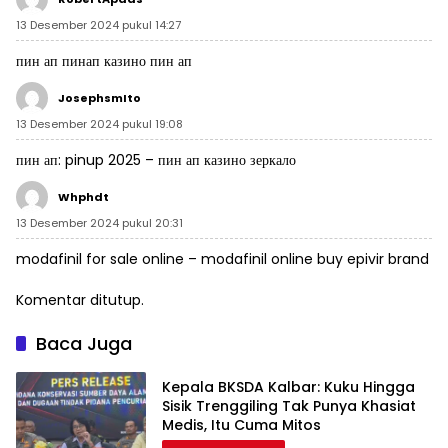
13 Desember 2024 pukul 14:27
пин ап
пинап казино
пин ап
JosephsmIto
13 Desember 2024 pukul 19:08
пин ап:
pinup 2025
– пин ап казино зеркало
Whphdt
13 Desember 2024 pukul 20:31
modafinil for sale online –
modafinil online buy
epivir brand
Komentar ditutup.
Baca Juga
Kepala BKSDA Kalbar: Kuku Hingga
Sisik Trenggiling Tak Punya Khasiat
Medis, Itu Cuma Mitos