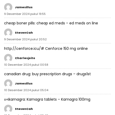
Jamesillus
9 Desember 2024 pukul 19:55
cheap boner pills:
cheap ed meds
– ed meds on line
StevenCah
9 Desember 2024 pukul 20:52
http://cenforce.icu/#
Cenforce 150 mg online
Charlesjoito
10 Desember 2024 pukul 00:58
canadian drug:
buy prescription drugs
– drugs1st
Jamesillus
10 Desember 2024 pukul 05:04
п»їkamagra:
Kamagra tablets
– Kamagra 100mg
StevenCah