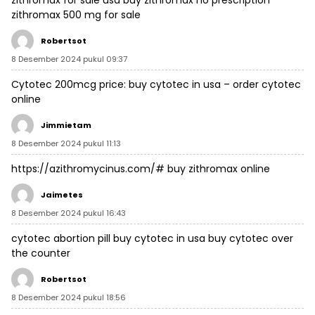
zithromax for sale usa
buy zithromax no prescription
zithromax 500 mg for sale
Robertsot
8 Desember 2024 pukul 09:37
Cytotec 200mcg price:
buy cytotec in usa
– order cytotec
online
Jimmietam
8 Desember 2024 pukul 11:13
https://azithromycinus.com/#
buy zithromax online
Jaimetes
8 Desember 2024 pukul 16:43
cytotec abortion pill
buy cytotec in usa
buy cytotec over
the counter
Robertsot
8 Desember 2024 pukul 18:56