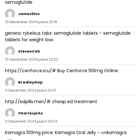
semaglutide
Jamesillus
10 Desember 2024 pukul 23:18
generic rybelsus tabs:
semaglutide tablets
– semaglutide
tablets for weight loss
StevenCah
10 Desember 2024 pukul 23:22
https://cenforce.icu/#
Buy Cenforce 100mg Online
BradleyGap
11 Desember 2024 pukul 01:27
http://edpills.men/#
cheap ed treatment
Charlesjoito
11 Desember 2024 pukul 03:03
Kamagra 100mg price:
Kamagra Oral Jelly
– п»їkamagra