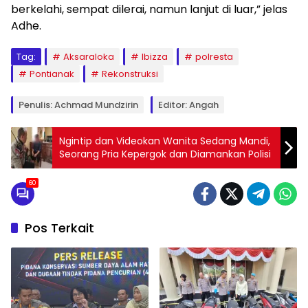
berkelahi, sempat dilerai, namun lanjut di luar,” jelas
Adhe.
Tag:
Aksaraloka
Ibizza
polresta
Pontianak
Rekonstruksi
Penulis: Achmad Mundzirin
Editor: Angah
Ngintip dan Videokan Wanita Sedang Mandi,
Seorang Pria Kepergok dan Diamankan Polisi
60
Pos Terkait