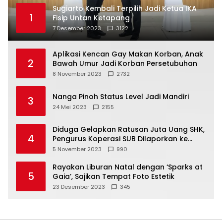
Sugiarto Kembali Terpilih Jadi Ketua IKA
1
Fisip Untan Ketapang
7 Desember 2023
3122
Aplikasi Kencan Gay Makan Korban, Anak
2
Bawah Umur Jadi Korban Persetubuhan
8 November 2023
2732
Nanga Pinoh Status Level Jadi Mandiri
3
24 Mei 2023
2155
Diduga Gelapkan Ratusan Juta Uang SHK,
4
Pengurus Koperasi SUB Dilaporkan ke
Polisi
5 November 2023
990
Rayakan Liburan Natal dengan ‘Sparks at
5
Gaia’, Sajikan Tempat Foto Estetik
23 Desember 2023
345