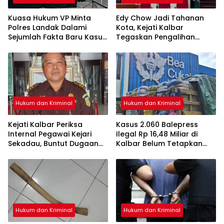
Kuasa Hukum VP Minta
Edy Chow Jadi Tahanan
Polres Landak Dalami
Kota, Kejati Kalbar
Sejumlah Fakta Baru Kasus
Tegaskan Pengalihan
Kematian Veggie
Penahanan Kewenangan
Hakim
Hukum dan Kriminal
Hukum dan Kriminal
Kejati Kalbar Periksa
Kasus 2.060 Balepress
Internal Pegawai Kejari
Ilegal Rp 16,48 Miliar di
Sekadau, Buntut Dugaan
Kalbar Belum Tetapkan
Perampasan Emas
Tersangka, Enam Saksi
Sudah Diperiksa
Hukum dan Kriminal
Hukum dan Kriminal