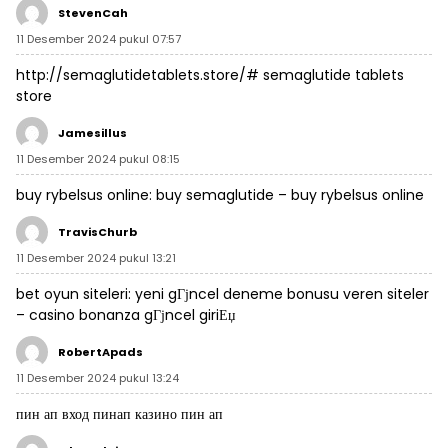
StevenCah
11 Desember 2024 pukul 07:57
http://semaglutidetablets.store/#
semaglutide tablets
store
Jamesillus
11 Desember 2024 pukul 08:15
buy rybelsus online:
buy semaglutide
– buy rybelsus online
TravisChurb
11 Desember 2024 pukul 13:21
bet oyun siteleri:
yeni gГјncel deneme bonusu veren siteler
– casino bonanza gГјncel giriЕџ
RobertApads
11 Desember 2024 pukul 13:24
пин ап вход
пинап казино
пин ап