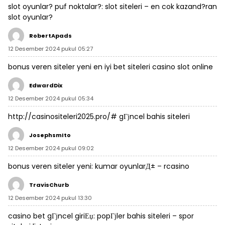
slot oyunlar? puf noktalar?:
slot siteleri
– en cok kazand?ran
slot oyunlar?
RobertApads
12 Desember 2024 pukul 05:27
bonus veren siteler yeni
en iyi bet siteleri
casino slot online
EdwardDix
12 Desember 2024 pukul 05:34
http://casinositeleri2025.pro/#
gГјncel bahis siteleri
JosephsmIto
12 Desember 2024 pukul 09:02
bonus veren siteler yeni:
kumar oyunlarД±
– rcasino
TravisChurb
12 Desember 2024 pukul 13:30
casino bet gГјncel giriЕџ:
popГјler bahis siteleri
– spor