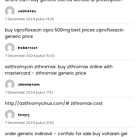
Jaimetes
7 Desember 2024 pukul 14:25
buy ciprofloxacin
cipro 500mg best prices
ciprofloxacin
generic price
Robertsot
7 Desember 2024 pukul 15:00
azithromycin zithromax:
buy zithromax online with
mastercard
– zithromax generic price
Jimmietam
7 Desember 2024 pukul 17:51
http://azithromycinus.com/#
zithromax cost
Szsyrj
7 Desember 2024 pukul 21:55
order generic indinavir –
confido for sale
buy voltaren gel