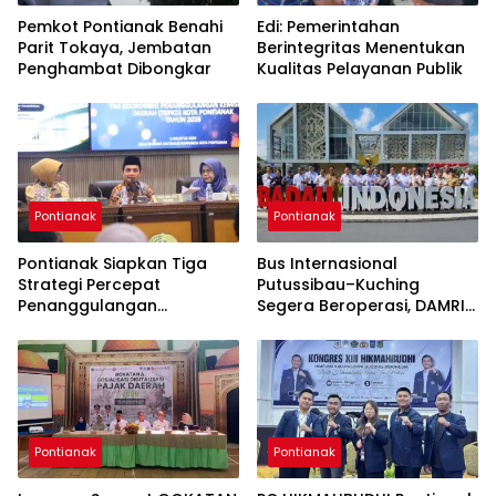
Pemkot Pontianak Benahi
Edi: Pemerintahan
Parit Tokaya, Jembatan
Berintegritas Menentukan
Penghambat Dibongkar
Kualitas Pelayanan Publik
Pontianak
Pontianak
Pontianak Siapkan Tiga
Bus Internasional
Strategi Percepat
Putussibau–Kuching
Penanggulangan
Segera Beroperasi, DAMRI
Kemiskinan
Kantongi Restu Pemerintah
Sarawak
Pontianak
Pontianak