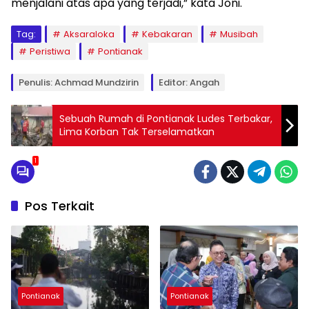
menjalani atas apa yang terjadi,” kata Joni.
Tag:
Aksaraloka
Kebakaran
Musibah
Peristiwa
Pontianak
Penulis: Achmad Mundzirin
Editor: Angah
Sebuah Rumah di Pontianak Ludes Terbakar,
Lima Korban Tak Terselamatkan
1
Pos Terkait
Pontianak
Pontianak