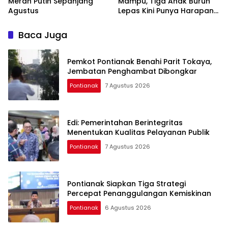
Merah Putih Sepanjang
Mampu, Tiga Anak Buruh
Agustus
Lepas Kini Punya Harapan
Baru di Sekolah Rakyat
Baca Juga
Pemkot Pontianak Benahi Parit Tokaya,
Jembatan Penghambat Dibongkar
Pontianak
7 Agustus 2026
Edi: Pemerintahan Berintegritas
Menentukan Kualitas Pelayanan Publik
Pontianak
7 Agustus 2026
Pontianak Siapkan Tiga Strategi
Percepat Penanggulangan Kemiskinan
Pontianak
6 Agustus 2026