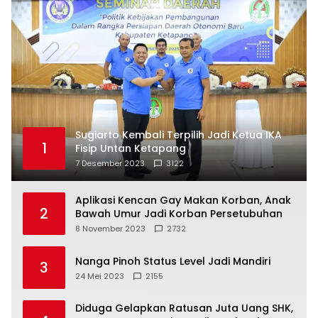
Sugiarto Kembali Terpilih Jadi Ketua IKA
1
Fisip Untan Ketapang
7 Desember 2023
3122
Aplikasi Kencan Gay Makan Korban, Anak
2
Bawah Umur Jadi Korban Persetubuhan
8 November 2023
2732
Nanga Pinoh Status Level Jadi Mandiri
3
24 Mei 2023
2155
Diduga Gelapkan Ratusan Juta Uang SHK,