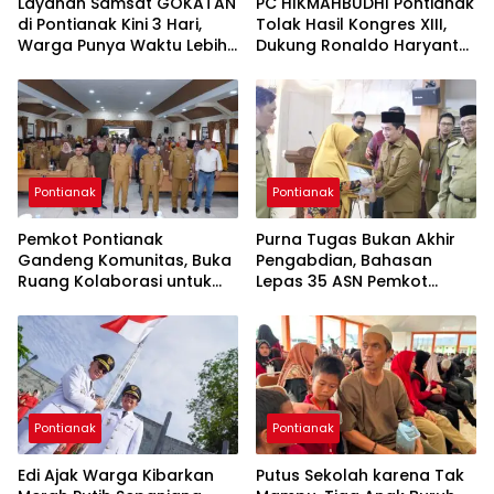
Layanan Samsat GOKATAN
PC HIKMAHBUDHI Pontianak
di Pontianak Kini 3 Hari,
Tolak Hasil Kongres XIII,
Warga Punya Waktu Lebih
Dukung Ronaldo Haryanto
Lama Bayar Pajak
Jadi Ketua Umum
Pontianak
Pontianak
Pemkot Pontianak
Purna Tugas Bukan Akhir
Gandeng Komunitas, Buka
Pengabdian, Bahasan
Ruang Kolaborasi untuk
Lepas 35 ASN Pemkot
Pembangunan Kota
Pontianak
Pontianak
Pontianak
Edi Ajak Warga Kibarkan
Putus Sekolah karena Tak