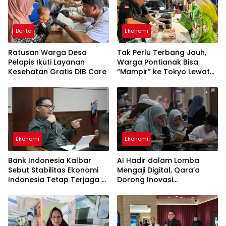
Berita
Ekonomi
Ratusan Warga Desa
Tak Perlu Terbang Jauh,
Pelapis Ikuti Layanan
Warga Pontianak Bisa
Kesehatan Gratis DIB Care
“Mampir” ke Tokyo Lewat
Kuliner Jepang
Ekonomi
Ekonomi
Bank Indonesia Kalbar
AI Hadir dalam Lomba
Sebut Stabilitas Ekonomi
Mengaji Digital, Qara’a
Indonesia Tetap Terjaga di
Dorong Inovasi
Tengah Perlambatan
Pembelajaran Al-Qur’an di
Global
Indonesia