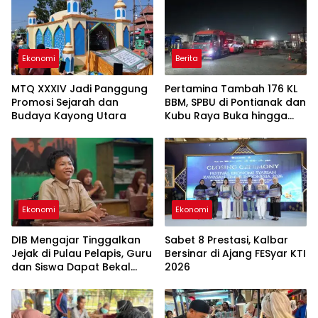
Ekonomi
Berita
MTQ XXXIV Jadi Panggung
Pertamina Tambah 176 KL
Promosi Sejarah dan
BBM, SPBU di Pontianak dan
Budaya Kayong Utara
Kubu Raya Buka hingga
Tengah Malam untuk Urai
Antrean
Ekonomi
Ekonomi
DIB Mengajar Tinggalkan
Sabet 8 Prestasi, Kalbar
Jejak di Pulau Pelapis, Guru
Bersinar di Ajang FESyar KTI
dan Siswa Dapat Bekal
2026
Baru