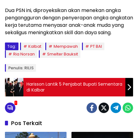
Dua PSN ini, diproyeksikan akan menekan angka
pengangguran dengan penyerapan angka angkatan
kerja terutama menyasar anak-anak muda yang
sekaligus meningkatkan skill dan daya saing.
Tag:
Kalbat
Mempawah
PT BAI
Ria Norsan
Smelter Bauksit
Penulis: RILIS
Harisson Lantik 5 Penjabat Bupati Sementara
di Kalbar
1
Pos Terkait