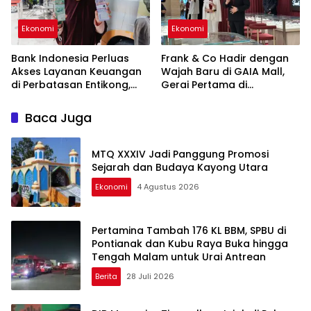
Ekonomi
Ekonomi
Bank Indonesia Perluas
Frank & Co Hadir dengan
Akses Layanan Keuangan
Wajah Baru di GAIA Mall,
di Perbatasan Entikong,
Gerai Pertama di
QRIS Cross Border Jadi
Kalimantan Usung Konsep
Andalan
Terbaru
Baca Juga
MTQ XXXIV Jadi Panggung Promosi
Sejarah dan Budaya Kayong Utara
Ekonomi
4 Agustus 2026
Pertamina Tambah 176 KL BBM, SPBU di
Pontianak dan Kubu Raya Buka hingga
Tengah Malam untuk Urai Antrean
Berita
28 Juli 2026