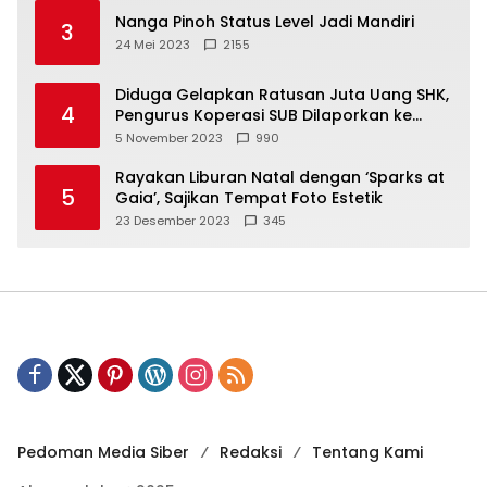
Nanga Pinoh Status Level Jadi Mandiri
3
24 Mei 2023
2155
Diduga Gelapkan Ratusan Juta Uang SHK,
4
Pengurus Koperasi SUB Dilaporkan ke
Polisi
5 November 2023
990
Rayakan Liburan Natal dengan ‘Sparks at
5
Gaia’, Sajikan Tempat Foto Estetik
23 Desember 2023
345
Pedoman Media Siber
Redaksi
Tentang Kami