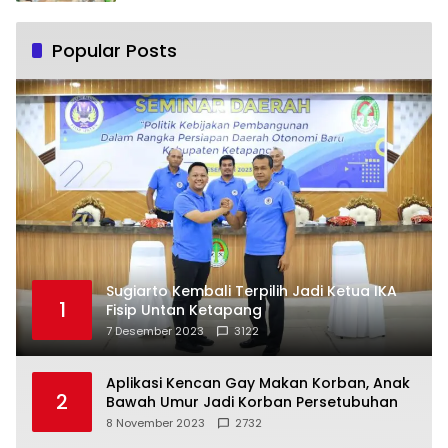
Popular Posts
Sugiarto Kembali Terpilih Jadi Ketua IKA
1
Fisip Untan Ketapang
7 Desember 2023
3122
Aplikasi Kencan Gay Makan Korban, Anak
2
Bawah Umur Jadi Korban Persetubuhan
8 November 2023
2732