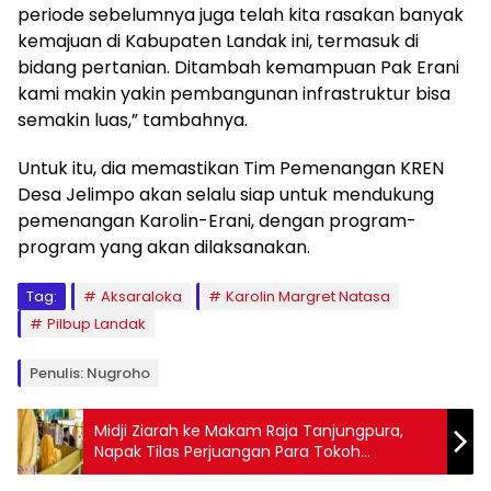
periode sebelumnya juga telah kita rasakan banyak
kemajuan di Kabupaten Landak ini, termasuk di
bidang pertanian. Ditambah kemampuan Pak Erani
kami makin yakin pembangunan infrastruktur bisa
semakin luas,” tambahnya.
Untuk itu, dia memastikan Tim Pemenangan KREN
Desa Jelimpo akan selalu siap untuk mendukung
pemenangan Karolin-Erani, dengan program-
program yang akan dilaksanakan.
Tag:
Aksaraloka
Karolin Margret Natasa
Pilbup Landak
Penulis: Nugroho
Midji Ziarah ke Makam Raja Tanjungpura,
Napak Tilas Perjuangan Para Tokoh
Pemersatu Kalbar