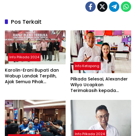
Pos Terkait
Info Pilkada 2024
Info Ketapang
Karolin-Erani Bupati dan
Wabup Landak Terpilih,
Pilkada Selesai, Alexander
Ajak Semua Pihak
Wilyo Ucapkan
Bergandengan
Terimakasih kepada
Masyarakat Ketapang
Info Pilkada 2024