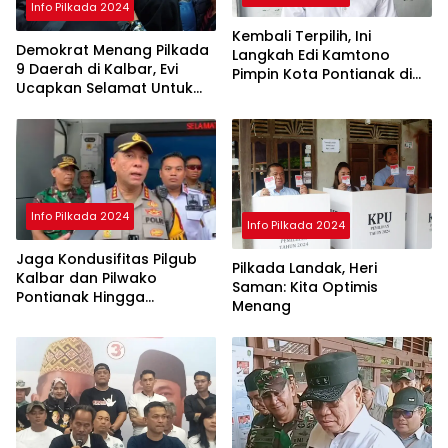
Info Pilkada 2024
Kembali Terpilih, Ini
Demokrat Menang Pilkada
Langkah Edi Kamtono
9 Daerah di Kalbar, Evi
Pimpin Kota Pontianak di
Ucapkan Selamat Untuk
Periode ke II
Norsan-Krisantus
Info Pilkada 2024
Info Pilkada 2024
Jaga Kondusifitas Pilgub
Pilkada Landak, Heri
Kalbar dan Pilwako
Saman: Kita Optimis
Pontianak Hingga
Menang
Penghitungan Suara di KPU
Selesai