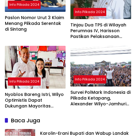
Info Pilkada 2024
Info Pilkada 2024
Paslon Nomor Urut 3 Klaim
Menang Pilkada Serentak
Tinjau Dua TPS di Wilayah
di Sintang
Perumnas IV, Harisson
Pastikan Pelaksanaan
Pilkada Serentak 2024
Aman
Info Pilkada 2024
Info Pilkada 2024
Survei PolMark Indonesia di
Nyoblos Bareng Istri, Wilyo
Pilkada Ketapang,
Optimistis Dapat
Alexander Wilyo-Jamhuri
Dukungan Mayoritas
Unggul 45 Persen
Warga Ketapang
Baca Juga
Karolin-Erani Bupati dan Wabup Landak