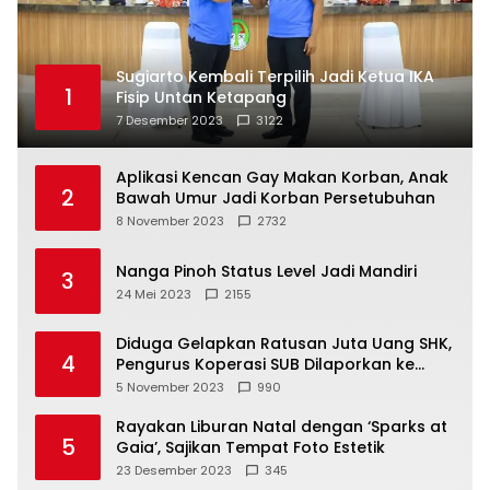
Sugiarto Kembali Terpilih Jadi Ketua IKA
1
Fisip Untan Ketapang
7 Desember 2023
3122
Aplikasi Kencan Gay Makan Korban, Anak
2
Bawah Umur Jadi Korban Persetubuhan
8 November 2023
2732
Nanga Pinoh Status Level Jadi Mandiri
3
24 Mei 2023
2155
Diduga Gelapkan Ratusan Juta Uang SHK,
4
Pengurus Koperasi SUB Dilaporkan ke
Polisi
5 November 2023
990
Rayakan Liburan Natal dengan ‘Sparks at
5
Gaia’, Sajikan Tempat Foto Estetik
23 Desember 2023
345