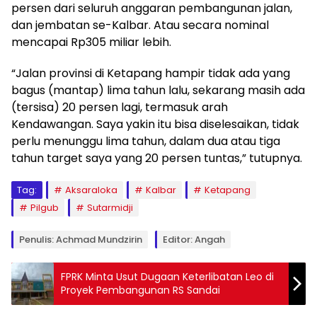
persen dari seluruh anggaran pembangunan jalan,
dan jembatan se-Kalbar. Atau secara nominal
mencapai Rp305 miliar lebih.
“Jalan provinsi di Ketapang hampir tidak ada yang
bagus (mantap) lima tahun lalu, sekarang masih ada
(tersisa) 20 persen lagi, termasuk arah
Kendawangan. Saya yakin itu bisa diselesaikan, tidak
perlu menunggu lima tahun, dalam dua atau tiga
tahun target saya yang 20 persen tuntas,” tutupnya.
Tag:
Aksaraloka
Kalbar
Ketapang
Pilgub
Sutarmidji
Penulis: Achmad Mundzirin
Editor: Angah
FPRK Minta Usut Dugaan Keterlibatan Leo di
Proyek Pembangunan RS Sandai