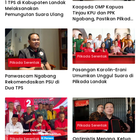
1 TPS di Kabupaten Landak
Kaopsda OMP Kapuas
Melaksanakan
Tinjau KPU dan PPK
Pemungutan Suara Ulang
Ngabang, Pastikan Pilkada
Kondusif
Pilkada Serentak
Pilkada Serentak
Pasangan Karolin-Erani
Umumkan Unggul Suara di
Panwascam Ngabang
Pilkada Landak
Rekomendasikan PSU di
Dua TPS
Pilkada Serentak
Optimistis Menang, Ketua
Pilkada Serentak