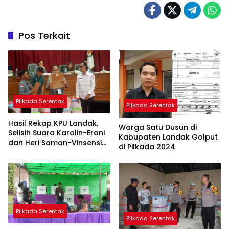
Pos Terkait
Pilkada Serentak
Pilkada Serentak
Hasil Rekap KPU Landak,
Warga Satu Dusun di
Selisih Suara Karolin-Erani
Kabupaten Landak Golput
dan Heri Saman-Vinsensius
di Pilkada 2024
Lebih 20 Ribu Suara
Pilkada Serentak
Pilkada Serentak