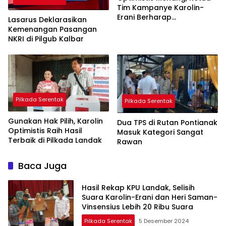
Tim Kampanye Karolin-
Erani Berharap
Lasarus Deklarasikan
Pencoblosan Lancar
Kemenangan Pasangan
NKRI di Pilgub Kalbar
Pilkada Serentak
Pilkada Serentak
Gunakan Hak Pilih, Karolin
Dua TPS di Rutan Pontianak
Optimistis Raih Hasil
Masuk Kategori Sangat
Terbaik di Pilkada Landak
Rawan
Baca Juga
Hasil Rekap KPU Landak, Selisih
Suara Karolin-Erani dan Heri Saman-
Vinsensius Lebih 20 Ribu Suara
Pilkada Serentak
5 Desember 2024