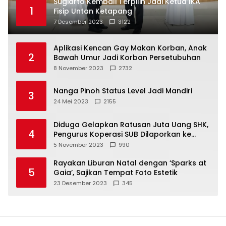
Sugiarto Kembali Terpilih Jadi Ketua IKA
1
Fisip Untan Ketapang
7 Desember 2023
3122
Aplikasi Kencan Gay Makan Korban, Anak
2
Bawah Umur Jadi Korban Persetubuhan
8 November 2023
2732
Nanga Pinoh Status Level Jadi Mandiri
3
24 Mei 2023
2155
Diduga Gelapkan Ratusan Juta Uang SHK,
4
Pengurus Koperasi SUB Dilaporkan ke
Polisi
5 November 2023
990
Rayakan Liburan Natal dengan ‘Sparks at
5
Gaia’, Sajikan Tempat Foto Estetik
23 Desember 2023
345