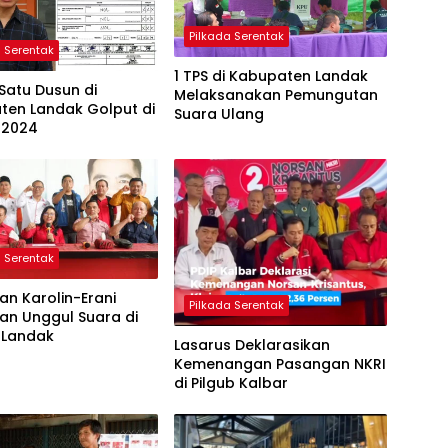
Pilkada Serentak
a Serentak
1 TPS di Kabupaten Landak
Satu Dusun di
Melaksanakan Pemungutan
ten Landak Golput di
Suara Ulang
 2024
a Serentak
n Karolin-Erani
Pilkada Serentak
n Unggul Suara di
 Landak
Lasarus Deklarasikan
Kemenangan Pasangan NKRI
di Pilgub Kalbar