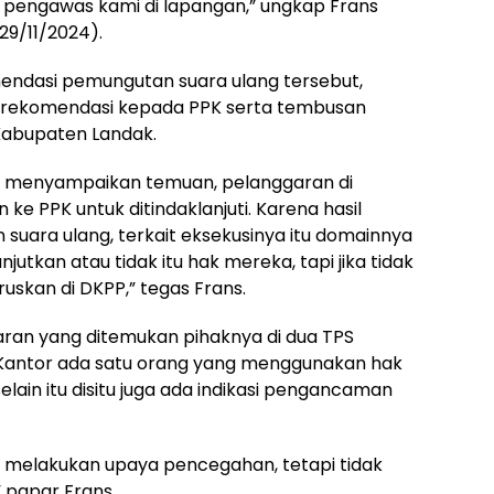
an pengawas kami di lapangan,” ungkap Frans
29/11/2024).
endasi pemungutan suara ulang tersebut,
 rekomendasi kepada PPK serta tembusan
Kabupaten Landak.
dah menyampaikan temuan, pelanggaran di
e PPK untuk ditindaklanjuti. Karena hasil
suara ulang, terkait eksekusinya itu domainnya
jutkan atau tidak itu hak mereka, tapi jika tidak
ruskan di DKPP,” tegas Frans.
aran yang ditemukan pihaknya di dua TPS
ir Kantor ada satu orang yang menggunakan hak
, selain itu disitu juga ada indikasi pengancaman
 melakukan upaya pencegahan, tetapi tidak
 papar Frans.