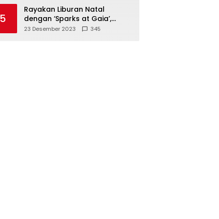
Polisi
Rayakan Liburan Natal
5
dengan ‘Sparks at Gaia’,
Sajikan Tempat Foto Estetik
23 Desember 2023
345