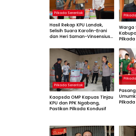
Pilkada Serentak
Pilkad
Hasil Rekap KPU Landak,
Warga 
Selisih Suara Karolin-Erani
Kabupa
dan Heri Saman-Vinsensius
Pilkada
Lebih 20 Ribu Suara
Pilkad
Pilkada Serentak
Pasanga
Umumka
Kaopsda OMP Kapuas Tinjau
Pilkada
KPU dan PPK Ngabang,
Pastikan Pilkada Kondusif