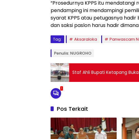
“Prosedurnya KPPS itu mendatangi 
pendamping ini mendampingi pemil
syarat KPPS atau petugasnya hadir
dan saksi paslon harus hadir dimana 
Tag:
Aksaraloka
Panwascam 
Penulis: NUGROHO
Staf Ahli Bupati Ketapang Buk
1
Pos Terkait