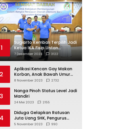
Sugiarto Kembali Terpilih Jadi
1
Ketua IKA Fisip Untan
Ketapang
7 Desember 2023
3122
Aplikasi Kencan Gay Makan
2
Korban, Anak Bawah Umur
Jadi Korban Persetubuhan
8 November 2023
2732
Nanga Pinoh Status Level Jadi
3
Mandiri
24 Mei 2023
2155
Diduga Gelapkan Ratusan
4
Juta Uang SHK, Pengurus
Koperasi SUB Dilaporkan ke
5 November 2023
990