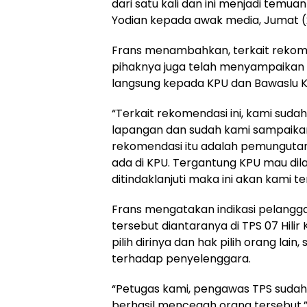
dari satu kali dan ini menjadi temu
Yodian kepada awak media, Jumat (
Frans menambahkan, terkait rekom
pihaknya juga telah menyampaikan
langsung kepada KPU dan Bawaslu 
“Terkait rekomendasi ini, kami su
lapangan dan sudah kami sampaikan k
rekomendasi itu adalah pemungutan 
ada di KPU. Tergantung KPU mau dilan
ditindaklanjuti maka ini akan kami te
Frans mengatakan indikasi pelangg
tersebut diantaranya di TPS 07 Hil
pilih dirinya dan hak pilih orang lain
terhadap penyelenggara.
“Petugas kami, pengawas TPS sudah
berhasil mencegah orang tersebut,”