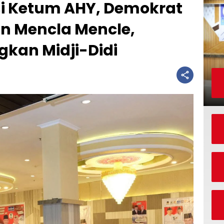
si Ketum AHY, Demokrat
in Mencla Mencle,
kan Midji-Didi