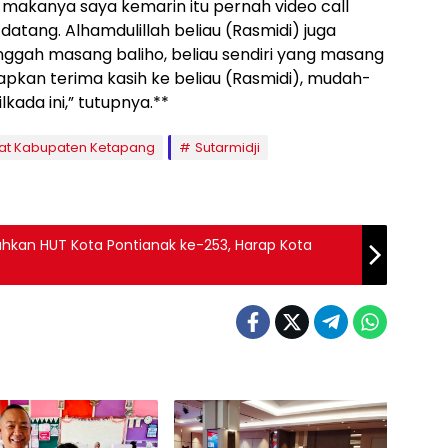
, makanya saya kemarin itu pernah video call
atang. Alhamdulillah beliau (Rasmidi) juga
inggah masang baliho, beliau sendiri yang masang
capkan terima kasih ke beliau (Rasmidi), mudah-
ada ini,” tutupnya.**
rat Kabupaten Ketapang
Sutarmidji
iahkan HUT Kota Pontianak ke-253, Harap Kota