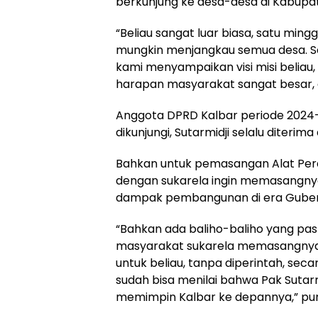
berkunjung ke desa-desa di Kabupa
“Beliau sangat luar biasa, satu ming
mungkin menjangkau semua desa. Se
kami menyampaikan visi misi beliau,
harapan masyarakat sangat besar,
Anggota DPRD Kalbar periode 2024-
dikunjungi, Sutarmidji selalu diterim
Bahkan untuk pemasangan Alat Pe
dengan sukarela ingin memasangny
dampak pembangunan di era Gubernu
“Bahkan ada baliho-baliho yang paslo
masyarakat sukarela memasangnya
untuk beliau, tanpa diperintah, sec
sudah bisa menilai bahwa Pak Suta
memimpin Kalbar ke depannya,” pu