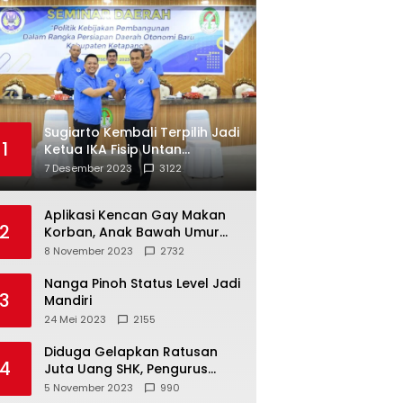
Sugiarto Kembali Terpilih Jadi
1
Ketua IKA Fisip Untan
Ketapang
7 Desember 2023
3122
Aplikasi Kencan Gay Makan
2
Korban, Anak Bawah Umur
Jadi Korban Persetubuhan
8 November 2023
2732
Nanga Pinoh Status Level Jadi
3
Mandiri
24 Mei 2023
2155
Diduga Gelapkan Ratusan
4
Juta Uang SHK, Pengurus
Koperasi SUB Dilaporkan ke
5 November 2023
990