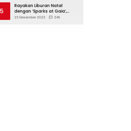
Polisi
Rayakan Liburan Natal
5
dengan ‘Sparks at Gaia’,
Sajikan Tempat Foto Estetik
23 Desember 2023
345