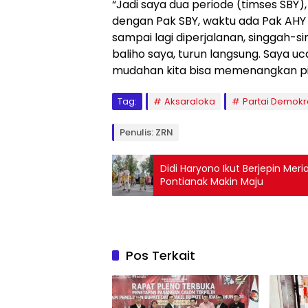
“Jadi saya dua periode (timses SBY)
dengan Pak SBY, waktu ada Pak AHY d
sampai lagi diperjalanan, singgah-s
baliho saya, turun langsung. Saya u
mudahan kita bisa memenangkan pilk
Tag:
Aksaraloka
Partai Demok
Penulis: ZRN
Didi Haryono Ikut Berjepin Mer
Pontianak Makin Maju
Pos Terkait