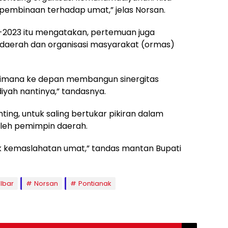
pembinaan terhadap umat,” jelas Norsan.
8-2023 itu mengatakan, pertemuan juga
aerah dan organisasi masyarakat (ormas)
aimana ke depan membangun sinergitas
ah nantinya,” tandasnya.
ting, untuk saling bertukar pikiran dalam
leh pemimpin daerah.
uk kemaslahatan umat,” tandas mantan Bupati
lbar
Norsan
Pontianak