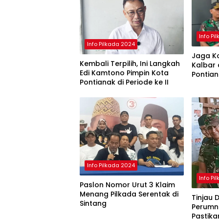
Info Pi
Info Pilkada 2024
Jaga Ko
Kembali Terpilih, Ini Langkah
Kalbar 
Edi Kamtono Pimpin Kota
Pontia
Pontianak di Periode ke II
Penghit
Selesai
Info Pilkada 2024
Info Pi
Paslon Nomor Urut 3 Klaim
Menang Pilkada Serentak di
Tinjau 
Sintang
Perumna
Pastik