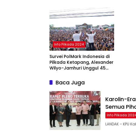
Pilkad
Info Pilkada 2024
Survei PolMark Indonesia di
Pilkada Ketapang, Alexander
Wilyo-Jamhuri Unggul 45
Persen
Baca Juga
Karolin-Era
Semua Pih
Info Pilkada 202
LANDAK – KPU Ka