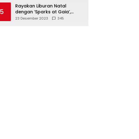
Polisi
Rayakan Liburan Natal
5
dengan ‘Sparks at Gaia’,
Sajikan Tempat Foto Estetik
23 Desember 2023
345