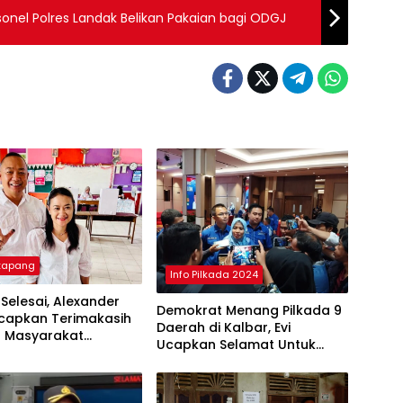
rsonel Polres Landak Belikan Pakaian bagi ODGJ
etapang
Info Pilkada 2024
 Selesai, Alexander
Demokrat Menang Pilkada 9
Ucapkan Terimakasih
Daerah di Kalbar, Evi
 Masyarakat
Ucapkan Selamat Untuk
ng
Norsan-Krisantus