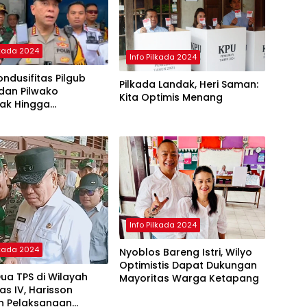
lkada 2024
Info Pilkada 2024
ndusifitas Pilgub
Pilkada Landak, Heri Saman:
dan Pilwako
Kita Optimis Menang
nak Hingga
ungan Suara di KPU
Info Pilkada 2024
lkada 2024
Nyoblos Bareng Istri, Wilyo
Optimistis Dapat Dukungan
Dua TPS di Wilayah
Mayoritas Warga Ketapang
s IV, Harisson
an Pelaksanaan