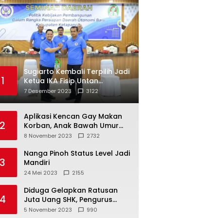
Sugiarto Kembali Terpilih Jadi
1
Ketua IKA Fisip Untan
Ketapang
7 Desember 2023
3122
Aplikasi Kencan Gay Makan
2
Korban, Anak Bawah Umur
Jadi Korban Persetubuhan
8 November 2023
2732
Nanga Pinoh Status Level Jadi
3
Mandiri
24 Mei 2023
2155
Diduga Gelapkan Ratusan
4
Juta Uang SHK, Pengurus
Koperasi SUB Dilaporkan ke
5 November 2023
990