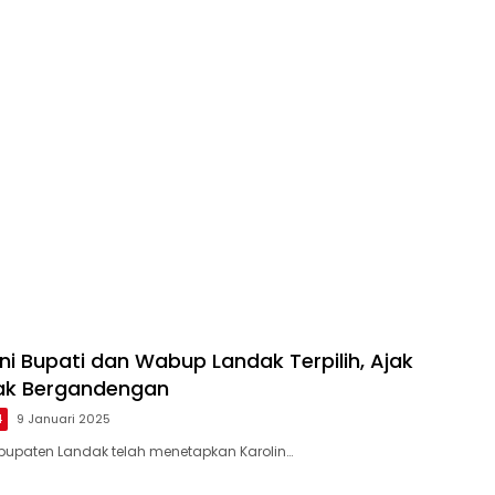
a Serentak 2024 Aman
ni Bupati dan Wabup Landak Terpilih, Ajak
ak Bergandengan
4
9 Januari 2025
bupaten Landak telah menetapkan Karolin…