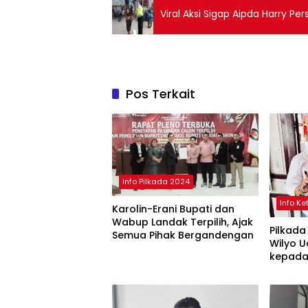
Viral Aksi Sigap Aipda Harry Pe
Pos Terkait
Info Pilkada 2024
Info K
Karolin-Erani Bupati dan
Wabup Landak Terpilih, Ajak
Pilkada
Semua Pihak Bergandengan
Wilyo 
kepada
Ketapa